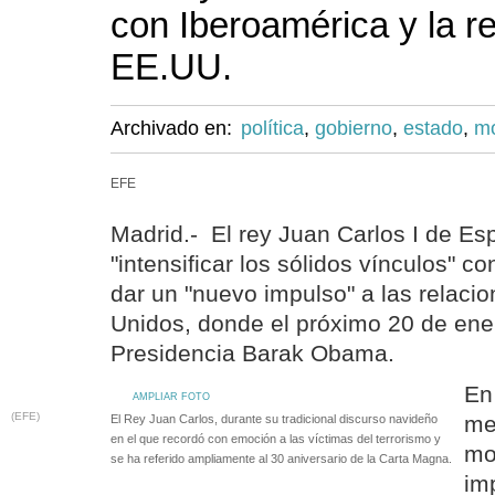
con Iberoamérica y la r
EE.UU.
Archivado en:
política
,
gobierno
,
estado
,
m
EFE
Madrid.- El rey Juan Carlos I de E
"intensificar los sólidos vínculos" c
dar un "nuevo impulso" a las relaci
Unidos, donde el próximo 20 de ene
Presidencia Barak Obama.
En
AMPLIAR FOTO
(EFE)
me
El Rey Juan Carlos, durante su tradicional discurso navideño
en el que recordó con emoción a las víctimas del terrorismo y
mo
se ha referido ampliamente al 30 aniversario de la Carta Magna.
im