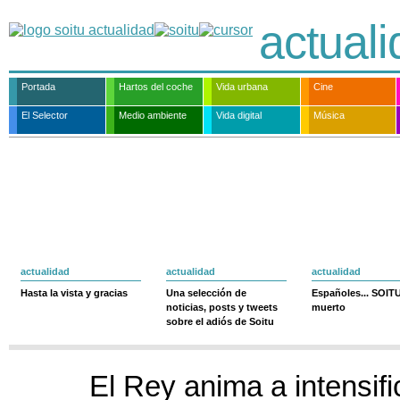
actual
Portada
Hartos del coche
Vida urbana
Cine
El Selector
Medio ambiente
Vida digital
Música
actualidad
actualidad
actualidad
Hasta la vista y gracias
Una selección de
Españoles... SOIT
noticias, posts y tweets
muerto
sobre el adiós de Soitu
El Rey anima a intensifi