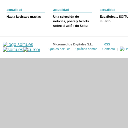
actualidad
actualidad
actualidad
Hasta la vista y gracias
Una selección de
Españoles... SOIT
noticias, posts y tweets
muerto
sobre el adiós de Soitu
Micromedios Digitales S.L.
|
RSS
Qué es soitu.es
|
Quiénes somos
|
Contacto
|