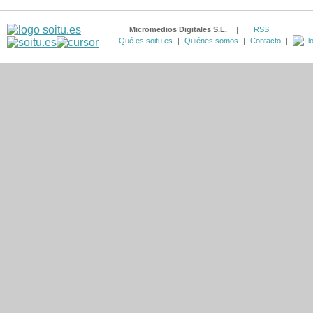
Micromedios Digitales S.L.
|
RSS
Qué es soitu.es
|
Quiénes somos
|
Contacto
|