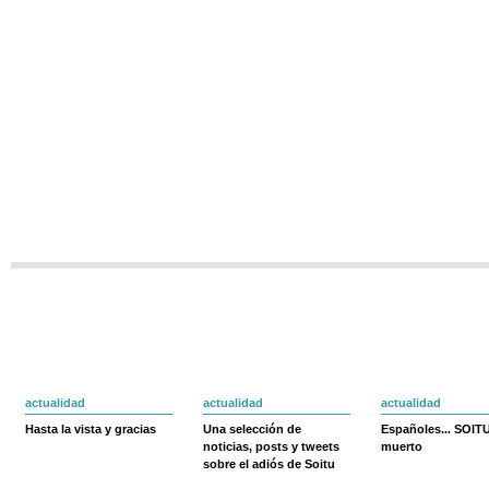
actualidad
actualidad
actualidad
Hasta la vista y gracias
Una selección de
Españoles... SOIT
noticias, posts y tweets
muerto
sobre el adiós de Soitu