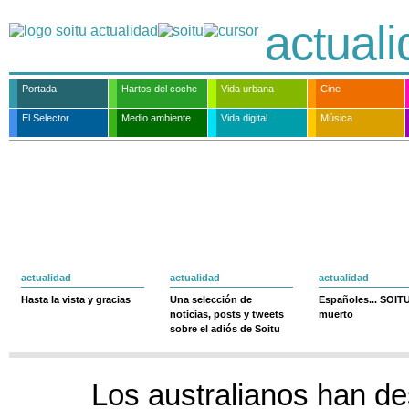
actual
Portada
Hartos del coche
Vida urbana
Cine
El Selector
Medio ambiente
Vida digital
Música
actualidad
actualidad
actualidad
Hasta la vista y gracias
Una selección de
Españoles... SOIT
noticias, posts y tweets
muerto
sobre el adiós de Soitu
Los australianos han d