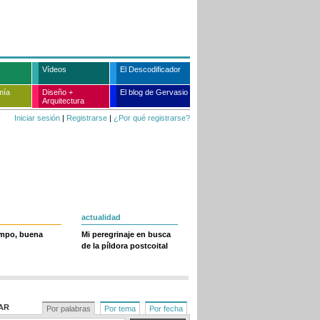
Vídeos
El Descodificador
mía
Diseño +
El blog de Gervasio
Arquitectura
Iniciar sesión
|
Registrarse
|
¿Por qué registrarse?
actualidad
empo, buena
Mi peregrinaje en busca
de la píldora postcoital
AR
Por palabras
Por tema
Por fecha