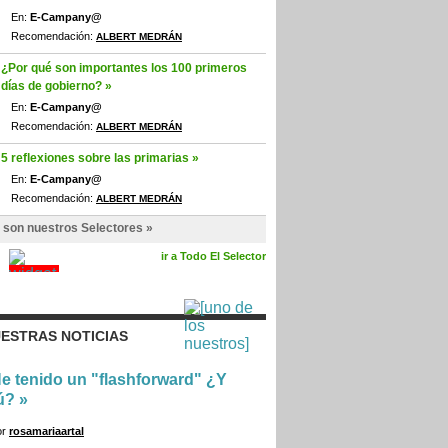
En:
E-Campany@
Recomendación:
ALBERT MEDRÁN
¿Por qué son importantes los 100 primeros
días de gobierno? »
En:
E-Campany@
Recomendación:
ALBERT MEDRÁN
5 reflexiones sobre las primarias »
En:
E-Campany@
Recomendación:
ALBERT MEDRÁN
 son nuestros Selectores »
ir a Todo El Selector
ESTRAS NOTICIAS
e tenido un "flashforward" ¿Y
ú?
»
or
rosamariaartal