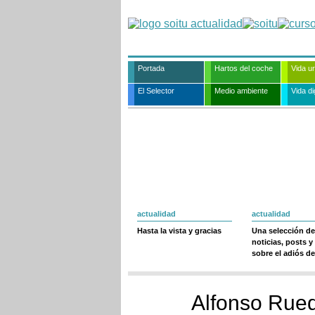
Portada
Hartos del coche
Vida u
El Selector
Medio ambiente
Vida dig
actualidad
actualidad
Hasta la vista y gracias
Una selección de
noticias, posts y
sobre el adiós de
Alfonso Rueda