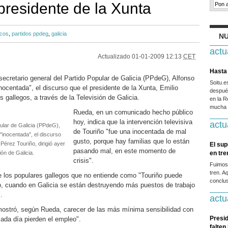
presidente de la Xunta
icos
,
partidos ppdeg
,
galicia
NU
actu
Actualizado
01-01-2009 12:13
CET
Hasta 
ecretario general del Partido Popular de Galicia (PPdeG), Alfonso
Soitu.
nocentada", el discurso que el presidente de la Xunta, Emilio
después
os gallegos, a través de la Televisión de Galicia.
en la R
mucha g
Rueda, en un comunicado hecho público
hoy, indica que la intervención televisiva
actu
pular de Galicia (PPdeG),
de Touriño "fue una inocentada de mal
"inocentada", el discurso
gusto, porque hay familias que lo están
 Pérez Touriño, dirigió ayer
El sup
pasando mal, en este momento de
ión de Galicia.
en tr
crisis".
Fuimos
tren. A
de los populares gallegos que no entiende como "Touriño puede
conclus
o, cuando en Galicia se están destruyendo más puestos de trabajo
.
actu
mostró, según Rueda, carecer de las más mínima sensibilidad con
Presid
ada día pierden el empleo".
falten