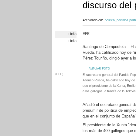
discurso del 
Archivado en:
politica
,
partidos polit
+info
EFE
+info
Santiago de Compostela.- El s
Rueda, ha calificado hoy de "i
Pérez Touriño, dirigió ayer a l
AMPLIAR FOTO
(EFE)
El secretario general del Partido Po
Alfonso Rueda, ha calificado hoy de 
que el presidente de la Xunta, Emilio
a los gallegos, a través de la Televis
Añadió el secretario general 
presumir de política de emple
que en el conjunto de España"
El presidente de la Xunta "de
los más de 400 gallegos que c