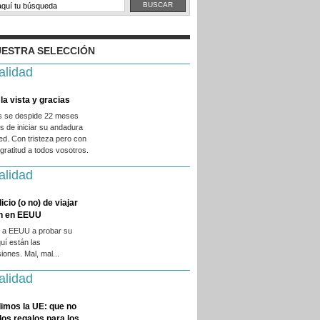
ESTRA SELECCIÓN
alidad
la vista y gracias
es se despide 22 meses
 de iniciar su andadura
ed. Con tristeza pero con
ratitud a todos vosotros.
alidad
licio (o no) de viajar
en en EEUU
 a EEUU a probar su
quí están las
iones. Mal, mal...
alidad
imos la UE: que no
 los regalos para los