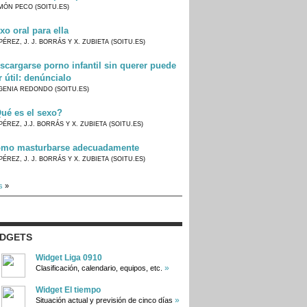
MÓN PECO (SOITU.ES)
xo oral para ella
PÉREZ, J. J. BORRÁS Y X. ZUBIETA (SOITU.ES)
scargarse porno infantil sin querer puede
r útil: denúncialo
GENIA REDONDO (SOITU.ES)
ué es el sexo?
PÉREZ, J.J. BORRÁS Y X. ZUBIETA (SOITU.ES)
mo masturbarse adecuadamente
PÉREZ, J. J. BORRÁS Y X. ZUBIETA (SOITU.ES)
s
»
IDGETS
Widget Liga 0910
»
Clasificación, calendario, equipos, etc.
Widget El tiempo
»
Situación actual y previsión de cinco días