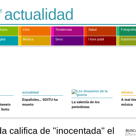
actualidad
rbana
Cine
Tendencias
Salud
Fotografía
ital
Música
Sexo
I love publi
Gastrono
actualidad
música
Españoles... SOITU ha
A mal ti
La valentía de los
 tweets
muerto
música
periodistas
 Soitu
 califica de "inocentada" el
BUSC