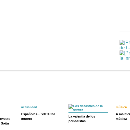
actualidad
música
Españoles... SOITU ha
A mal ti
La valentía de los
 tweets
muerto
música
periodistas
 Soitu