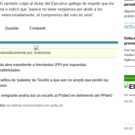
G también culpó al titular del Ejecutivo gallego de impedir que los
period
a e indicó que "parece no tener vergüenza por aludir a los
Alguno
 intencionadamente, el compromiso del voto en urna".
práctic
actu
Guardar
Compartir
Soitu.
premi
A la 'e
automáticamente por
medios
inglesa
ta abre expediente a Hernández (PP) por supuestas
atibilidades
califica de 'pataleta' de Touriño a que aún no aceptó que perdió las
ones
Un equi
o emigrante podría dar un escaño al PSdeG en detrimento del PPdeG
08:50
dos
los temas relacionados en soitu.es
09:03