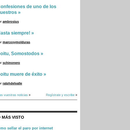
onfesiones de uno de los
uestros
»
or
ambrosius
asta siempre!
»
or
marcosymolduras
oitu, Somostodos
»
or
schinonero
oitu muere de éxito
»
or
ralphdelvalle
as vuestras noticias
»
Regístrate y escribe
»
 MÁS VISTO
mo sellar el paro por internet