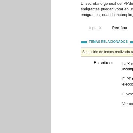
El secretario general del PPde
emigrantes puedan votar en urn
emigrantes, cuando incumplió,
Imprimir
Rectificar
TEMAS RELACIONADOS
Selección de temas realizada 
En soitu.es
La Xun
incomp
El PP 
elecci
El vot
Ver to