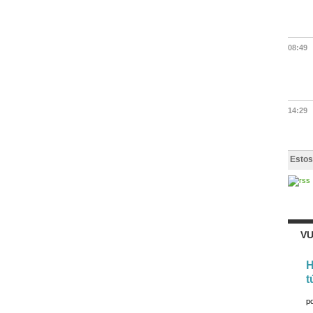
08:49
14:29
Estos
VU
H
t
p