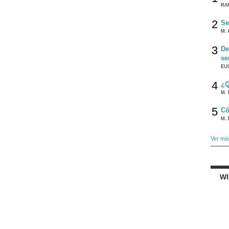
RA
2
Se
M. 
3
De
se
EU
4
¿Q
M. 
5
Có
M. 
Ver má
W