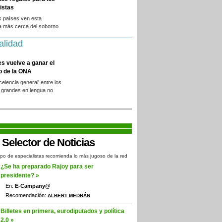
istas
s países ven esta
a más cerca del soborno.
alidad
es vuelve a ganar el
o de la ONA
xcelencia general' entre los
 grandes en lengua no
.
po de especialistas recomienda lo más jugoso de la red
¿Se ha preparado Rajoy para ser
presidente? »
En:
E-Campany@
Recomendación:
ALBERT MEDRÁN
Billetes en primera, eurodiputados y política
2.0 »