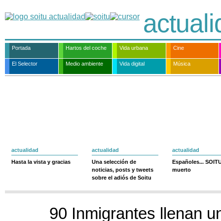
actual
Portada
Hartos del coche
Vida urbana
Cine
El Selector
Medio ambiente
Vida digital
Música
actualidad
actualidad
actualidad
Hasta la vista y gracias
Una selección de
Españoles... SOIT
noticias, posts y tweets
muerto
sobre el adiós de Soitu
90 Inmigrantes llenan u