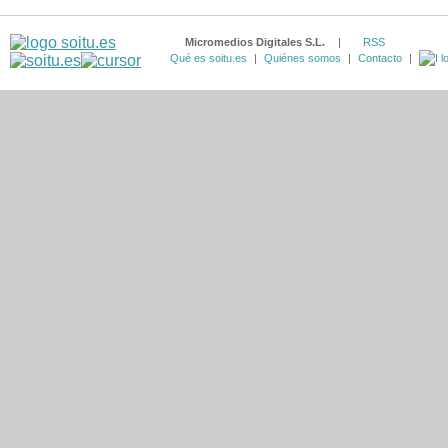
Micromedios Digitales S.L.
|
RSS
Qué es soitu.es
|
Quiénes somos
|
Contacto
|