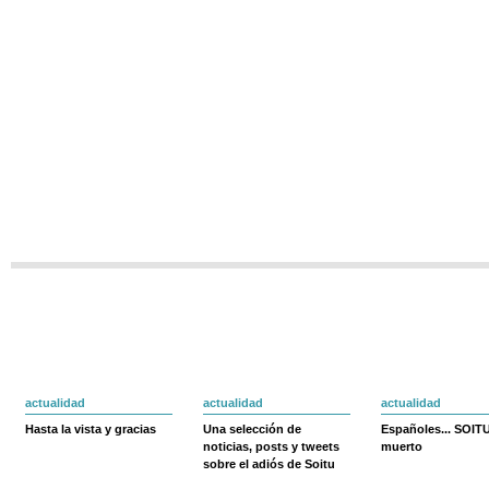
actualidad
actualidad
actualidad
Hasta la vista y gracias
Una selección de
Españoles... SOIT
noticias, posts y tweets
muerto
sobre el adiós de Soitu