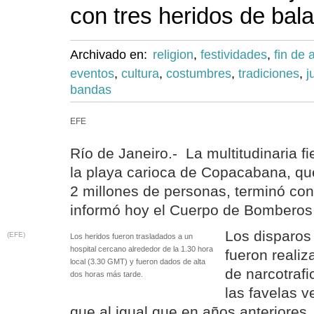
con tres heridos de bala
Archivado en:
religion
,
festividades
,
fin de 
eventos
,
cultura
,
costumbres
,
tradiciones
,
j
bandas
EFE
Río de Janeiro.- La multitudinaria f
la playa carioca de Copacabana, qu
2 millones de personas, terminó con 
informó hoy el Cuerpo de Bomberos
Los disparo
(EFE)
Los heridos fueron trasladados a un
hospital cercano alrededor de la 1.30 hora
fueron reali
local (3.30 GMT) y fueron dados de alta
de narcotraf
dos horas más tarde.
las favelas 
que al igual que en años anteriores