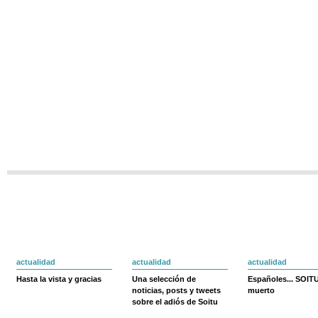
actualidad
actualidad
actualidad
Hasta la vista y gracias
Una selección de
Españoles... SOIT
noticias, posts y tweets
muerto
sobre el adiós de Soitu