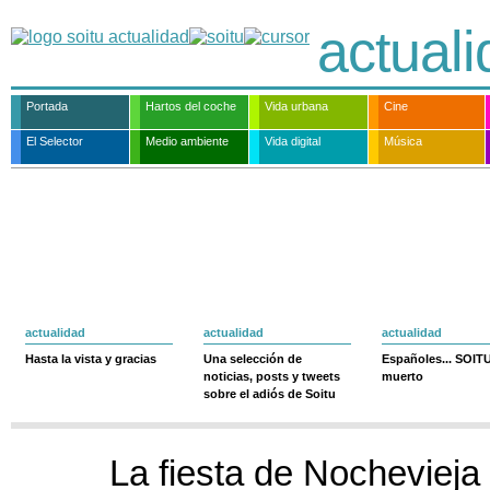
actual
Portada
Hartos del coche
Vida urbana
Cine
El Selector
Medio ambiente
Vida digital
Música
actualidad
actualidad
actualidad
Hasta la vista y gracias
Una selección de
Españoles... SOIT
noticias, posts y tweets
muerto
sobre el adiós de Soitu
La fiesta de Nochevieja