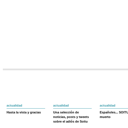
actualidad
actualidad
actualidad
Hasta la vista y gracias
Una selección de
Españoles... SOIT
noticias, posts y tweets
muerto
sobre el adiós de Soitu