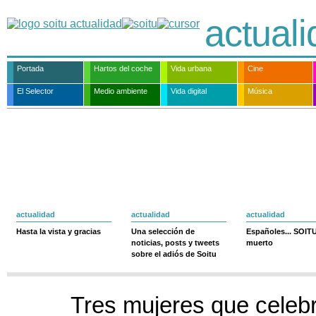
actual
Portada
Hartos del coche
Vida urbana
Cine
El Selector
Medio ambiente
Vida digital
Música
actualidad
actualidad
actualidad
Hasta la vista y gracias
Una selección de
Españoles... SOIT
noticias, posts y tweets
muerto
sobre el adiós de Soitu
Tres mujeres que celebr