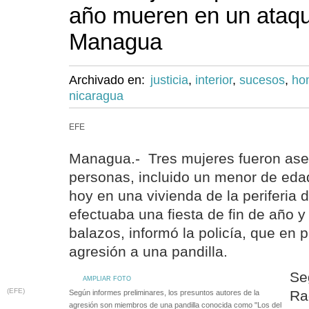
año mueren en un ataqu
Managua
Archivado en:
justicia
,
interior
,
sucesos
,
ho
nicaragua
EFE
Managua.- Tres mujeres fueron ases
personas, incluido un menor de edad
hoy en una vivienda de la periferi
efectuaba una fiesta de fin de año y
balazos, informó la policía, que en pr
agresión a una pandilla.
Se
AMPLIAR FOTO
(EFE)
Ra
Según informes preliminares, los presuntos autores de la
agresión son miembros de una pandilla conocida como "Los del