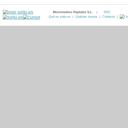
Micromedios Digitales S.L.
|
RSS
Qué es soitu.es
|
Quiénes somos
|
Contacto
|