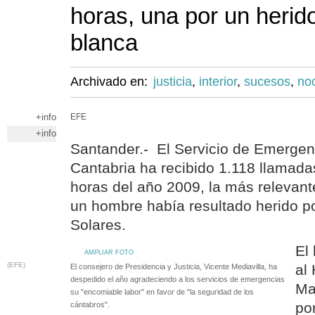
horas, una por un herid
blanca
Archivado en:
justicia
,
interior
,
sucesos
,
no
+info
EFE
+info
Santander.- El Servicio de Emerge
Cantabria ha recibido 1.118 llamada
horas del año 2009, la más relevant
un hombre había resultado herido p
Solares.
El
AMPLIAR FOTO
(EFE)
al 
El consejero de Presidencia y Justicia, Vicente Mediavilla, ha
despedido el año agradeciendo a los servicios de emergencias
Ma
su "encomiable labor" en favor de "la seguridad de los
po
cántabros".