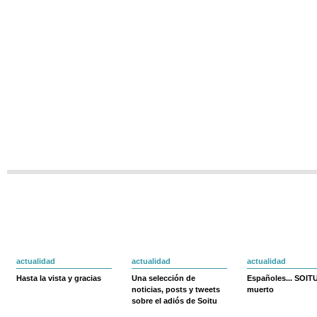
actualidad
actualidad
actualidad
Hasta la vista y gracias
Una selección de
Españoles... SOIT
noticias, posts y tweets
muerto
sobre el adiós de Soitu