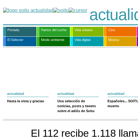
actual
Portada
Hartos del coche
Vida urbana
Cine
El Selector
Medio ambiente
Vida digital
Música
actualidad
actualidad
actualidad
Hasta la vista y gracias
Una selección de
Españoles... SOIT
noticias, posts y tweets
muerto
sobre el adiós de Soitu
El 112 recibe 1.118 lla