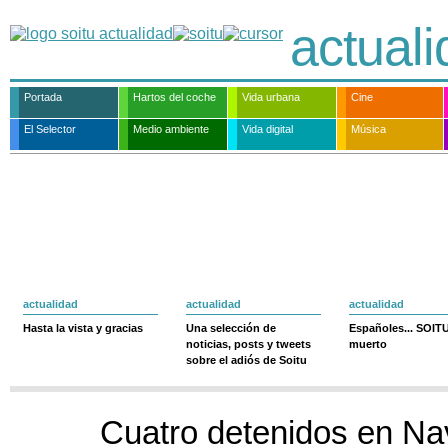
actual
Portada
Hartos del coche
Vida urbana
Cine
El Selector
Medio ambiente
Vida digital
Música
actualidad
actualidad
actualidad
Hasta la vista y gracias
Una selección de
Españoles... SOIT
noticias, posts y tweets
muerto
sobre el adiós de Soitu
Cuatro detenidos en Na