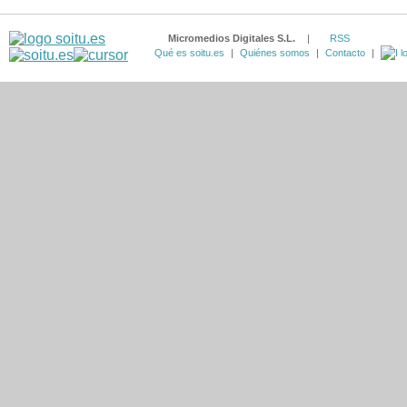
Micromedios Digitales S.L.
|
RSS
Qué es soitu.es
|
Quiénes somos
|
Contacto
|