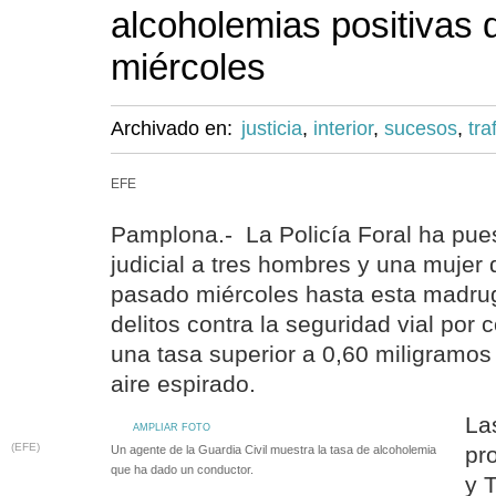
alcoholemias positivas 
miércoles
Archivado en:
justicia
,
interior
,
sucesos
,
tra
EFE
Pamplona.- La Policía Foral ha pues
judicial a tres hombres y una mujer
pasado miércoles hasta esta madru
delitos contra la seguridad vial por
una tasa superior a 0,60 miligramos 
aire espirado.
La
AMPLIAR FOTO
(EFE)
pr
Un agente de la Guardia Civil muestra la tasa de alcoholemia
que ha dado un conductor.
y 