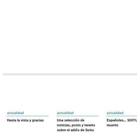
actualidad
actualidad
actualidad
Hasta la vista y gracias
Una selección de
Españoles... SOIT
noticias, posts y tweets
muerto
sobre el adiós de Soitu