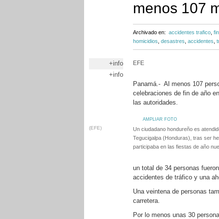
menos 107 m
Archivado en:
accidentes trafico
,
fi
homicidios
,
desastres
,
accidentes
,
t
+info
EFE
+info
Panamá.- Al menos 107 person
celebraciones de fin de año e
las autoridades.
AMPLIAR FOTO
(EFE)
Un ciudadano hondureño es atendido
Tegucigalpa (Honduras), tras ser he
participaba en las fiestas de año nu
un total de 34 personas fuero
accidentes de tráfico y una a
Una veintena de personas tamb
carretera.
Por lo menos unas 30 personas