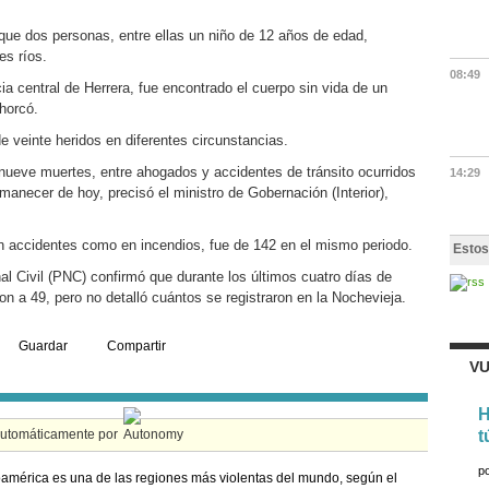
que dos personas, entre ellas un niño de 12 años de edad,
es ríos.
08:49
cia central de Herrera, fue encontrado el cuerpo sin vida de un
ahorcó.
de veinte heridos en diferentes circunstancias.
 nueve muertes, entre ahogados y accidentes de tránsito ocurridos
14:29
amanecer de hoy, precisó el ministro de Gobernación (Interior),
 en accidentes como en incendios, fue de 142 en el mismo periodo.
Estos
nal Civil (PNC) confirmó que durante los últimos cuatro días de
n a 49, pero no detalló cuántos se registraron en la Nochevieja.
Guardar
Compartir
VU
H
automáticamente por
t
p
américa es una de las regiones más violentas del mundo, según el