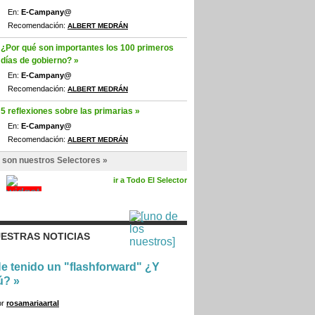
En:
E-Campany@
Recomendación:
ALBERT MEDRÁN
¿Por qué son importantes los 100 primeros
días de gobierno? »
En:
E-Campany@
Recomendación:
ALBERT MEDRÁN
5 reflexiones sobre las primarias »
En:
E-Campany@
Recomendación:
ALBERT MEDRÁN
 son nuestros Selectores »
ir a Todo El Selector
ESTRAS NOTICIAS
e tenido un "flashforward" ¿Y
ú?
»
or
rosamariaartal