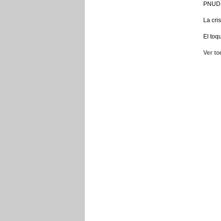
PNUD
La cri
El toq
Ver to