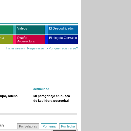
Vídeos
El Descodificador
mía
Diseño +
El blog de Gervasio
Arquitectura
Iniciar sesión
|
Registrarse
|
¿Por qué registrarse?
actualidad
empo, buena
Mi peregrinaje en busca
de la píldora postcoital
AR
Por palabras
Por tema
Por fecha