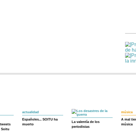
actualidad
música
Españoles... SOITU ha
A mal ti
La valentía de los
 tweets
muerto
música
periodistas
 Soitu