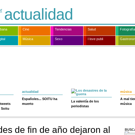
actualidad
rbana
Cine
Tendencias
Salud
Fotografía
ital
Música
Sexo
I love publi
Gastrono
actualidad
música
Españoles... SOITU ha
A mal ti
La valentía de los
 tweets
muerto
música
periodistas
 Soitu
des de fin de año dejaron al
BUSC