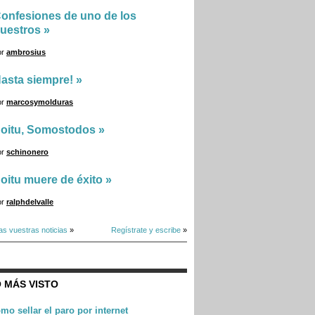
onfesiones de uno de los
uestros
»
or
ambrosius
asta siempre!
»
or
marcosymolduras
oitu, Somostodos
»
or
schinonero
oitu muere de éxito
»
or
ralphdelvalle
as vuestras noticias
»
Regístrate y escribe
»
 MÁS VISTO
mo sellar el paro por internet