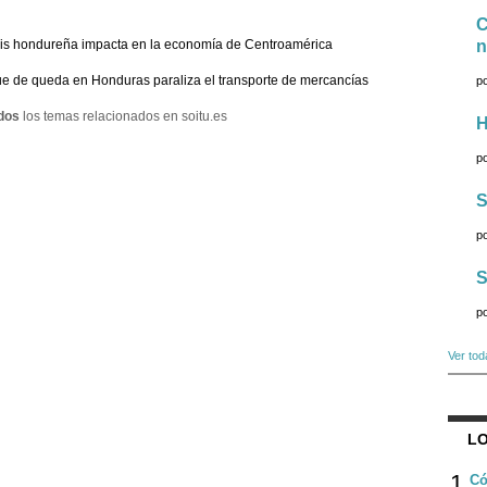
C
sis hondureña impacta en la economía de Centroamérica
n
ue de queda en Honduras paraliza el transporte de mercancías
p
dos
los temas relacionados en soitu.es
H
p
S
p
S
p
Ver tod
LO
1
Có