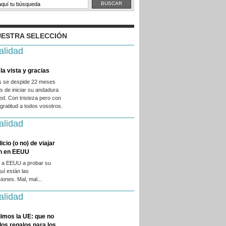
ESTRA SELECCIÓN
alidad
la vista y gracias
es se despide 22 meses
 de iniciar su andadura
ed. Con tristeza pero con
ratitud a todos vosotros.
alidad
licio (o no) de viajar
en en EEUU
 a EEUU a probar su
quí están las
iones. Mal, mal...
alidad
imos la UE: que no
 los regalos para los