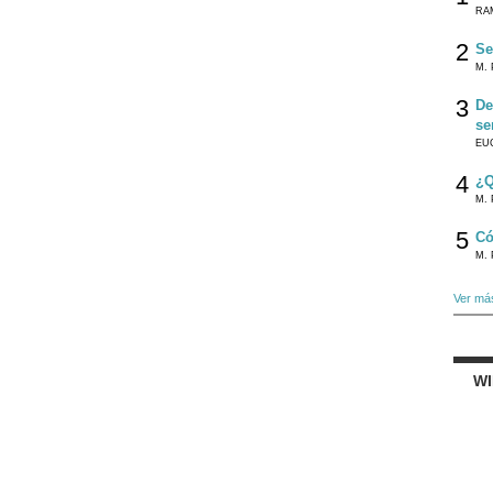
RA
2
Se
M. 
3
De
se
EU
4
¿Q
M. 
5
Có
M. 
Ver má
W