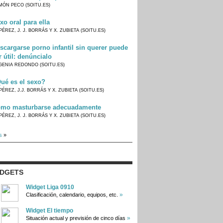
MÓN PECO (SOITU.ES)
xo oral para ella
PÉREZ, J. J. BORRÁS Y X. ZUBIETA (SOITU.ES)
scargarse porno infantil sin querer puede
r útil: denúncialo
GENIA REDONDO (SOITU.ES)
ué es el sexo?
PÉREZ, J.J. BORRÁS Y X. ZUBIETA (SOITU.ES)
mo masturbarse adecuadamente
PÉREZ, J. J. BORRÁS Y X. ZUBIETA (SOITU.ES)
s
»
IDGETS
Widget Liga 0910
»
Clasificación, calendario, equipos, etc.
Widget El tiempo
»
Situación actual y previsión de cinco días