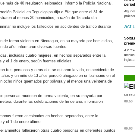
ue más de 40 resultaron lesionados, informó la Policía Nacional.
period
Alguno
ación Policial en Tegucigalpa dijo a Efe que entre el 31 de
práctic
istraron al menos 30 homicidios, a razón de 15 cada día.
actu
iminar no incluye los fallecidos en accidentes de tráfico durante
Soitu.
 de forma violenta en Nicaragua, en su mayoría por homicidios,
premi
in de año, informaron diversas fuentes.
A la 'e
as, incluidas cuatro mujeres, en hechos separados entre la
medios
inglesa
 y el 1 de enero, según fuentes oficiales.
eron tres personas y otras dos se quitaron la vida, en accidente de
17 años y un niño de 13 años pereció ahogado en un balneario en el
ron ocho niños quemados por pólvora y al menos una veintena de
Un equi
e personas murieron de forma violenta, en su mayoría por
retera, durante las celebraciones de fin de año, informaron
08:50
rsonas fueron asesinadas en hechos separados, entre la
 y el 1 de enero último.
09:03
pellamientos fallecieron otras cuatro personas en diferentes puntos