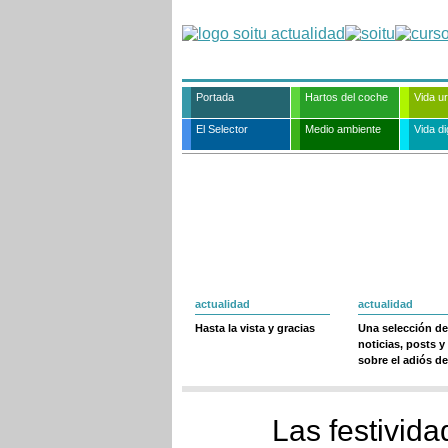
Portada
Hartos del coche
Vida u
El Selector
Medio ambiente
Vida dig
actualidad
actualidad
Hasta la vista y gracias
Una selección de
noticias, posts y
sobre el adiós de
Las festivida