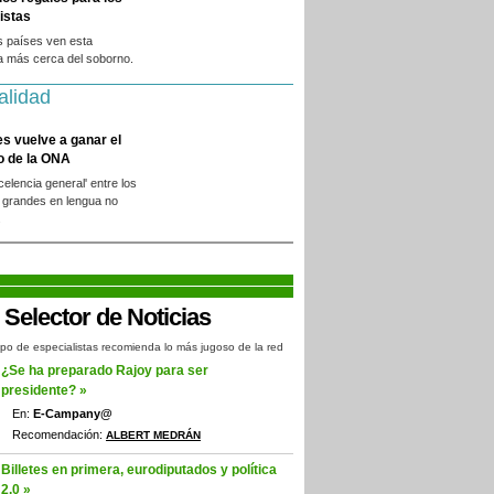
istas
s países ven esta
a más cerca del soborno.
alidad
es vuelve a ganar el
o de la ONA
xcelencia general' entre los
 grandes en lengua no
.
po de especialistas recomienda lo más jugoso de la red
¿Se ha preparado Rajoy para ser
presidente? »
En:
E-Campany@
Recomendación:
ALBERT MEDRÁN
Billetes en primera, eurodiputados y política
2.0 »