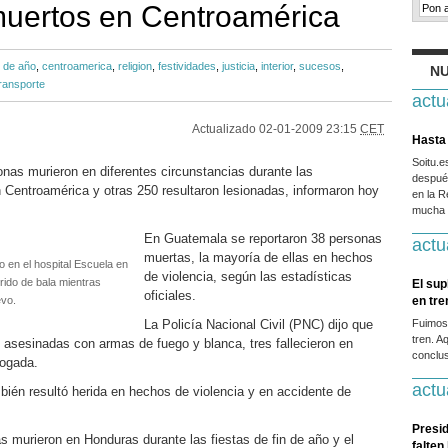
uertos en Centroamérica
n de año
,
centroamerica
,
religion
,
festividades
,
justicia
,
interior
,
sucesos
,
NU
ransporte
actu
Actualizado
02-01-2009 23:15
CET
Hasta 
Soitu.
as murieron en diferentes circunstancias durante las
después
n Centroamérica y otras 250 resultaron lesionadas, informaron hoy
en la R
mucha g
En Guatemala se reportaron 38 personas
actu
muertas, la mayoría de ellas en hechos
 en el hospital Escuela en
de violencia, según las estadísticas
rido de bala mientras
El sup
oficiales.
evo.
en tr
La Policía Nacional Civil (PNC) dijo que
Fuimos
tren. A
n asesinadas con armas de fuego y blanca, tres fallecieron en
conclus
hogada.
actu
ién resultó herida en hechos de violencia y en accidente de
Presid
 murieron en Honduras durante las fiestas de fin de año y el
falten