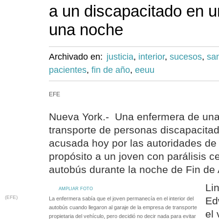
a un discapacitado en u
una noche
Archivado en:
justicia
,
interior
,
sucesos
,
sa
pacientes
,
fin de año
,
eeuu
EFE
Nueva York.- Una enfermera de un
transporte de personas discapacita
acusada hoy por las autoridades d
propósito a un joven con parálisis c
autobús durante la noche de Fin de
Li
AMPLIAR FOTO
(EFE)
Ed
La enfermera sabía que el joven permanecía en el interior del
autobús cuando llegaron al garaje de la empresa de transporte
el
propietaria del vehículo, pero decidió no decir nada para evitar