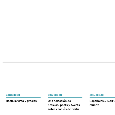
actualidad
actualidad
actualidad
Hasta la vista y gracias
Una selección de
Españoles... SOIT
noticias, posts y tweets
muerto
sobre el adiós de Soitu