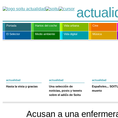
actual
Portada
Hartos del coche
Vida urbana
Cine
El Selector
Medio ambiente
Vida digital
Música
actualidad
actualidad
actualidad
Hasta la vista y gracias
Una selección de
Españoles... SOIT
noticias, posts y tweets
muerto
sobre el adiós de Soitu
Acusan a una enfermer