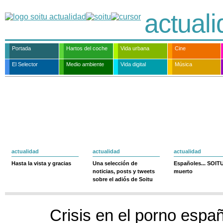
actual
Portada
Hartos del coche
Vida urbana
Cine
El Selector
Medio ambiente
Vida digital
Música
actualidad
actualidad
actualidad
Hasta la vista y gracias
Una selección de
Españoles... SOIT
noticias, posts y tweets
muerto
sobre el adiós de Soitu
Crisis en el porno españo