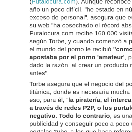
(
Putalocura.com
). Aunque reconoce
año un poco difícil, "he estado en n
exceso de personal", asegura que e
su web "ha cosechado el récord abso
Putalocura.com recibe 160.000 visita
según Torbe, y cuando comenzó a pri
el mundo del porno le recibió
"como 
apostaba por el porno 'amateur'
, 
dado la razón, al crear un producto 
antes".
Torbe asegura que el negocio del po
titánica, donde es necesaria mucha 
eso, para él, "
la piratería, el inte
a través de redes P2P, o los portal
negativo. Todo lo contrario
, es un
publicidad y conseguir poco a poco u
portales 'tube' a los que hace refer