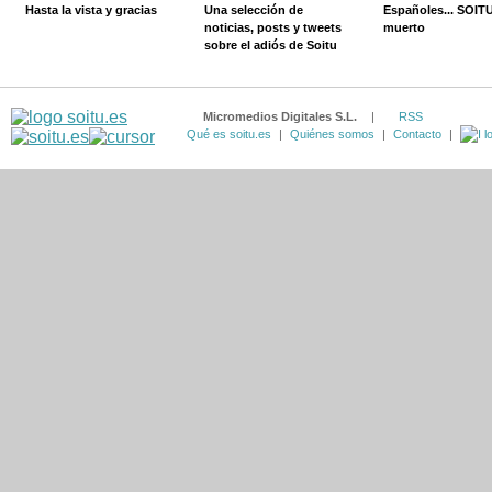
Hasta la vista y gracias
Una selección de
Españoles... SOIT
noticias, posts y tweets
muerto
sobre el adiós de Soitu
Micromedios Digitales S.L.
|
RSS
Qué es soitu.es
|
Quiénes somos
|
Contacto
|