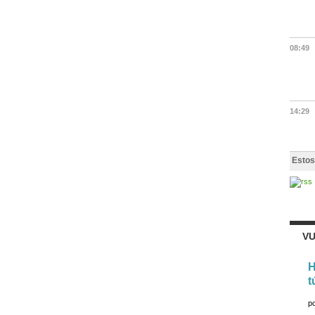
08:49
14:29
Estos
VU
H
t
p