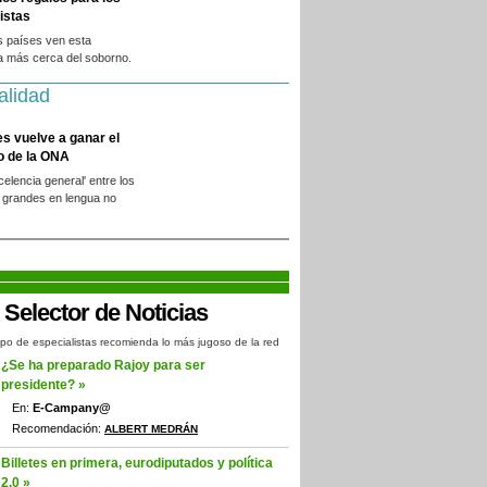
istas
s países ven esta
a más cerca del soborno.
alidad
es vuelve a ganar el
o de la ONA
xcelencia general' entre los
 grandes en lengua no
.
po de especialistas recomienda lo más jugoso de la red
¿Se ha preparado Rajoy para ser
presidente? »
En:
E-Campany@
Recomendación:
ALBERT MEDRÁN
Billetes en primera, eurodiputados y política
2.0 »