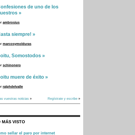
onfesiones de uno de los
uestros
»
or
ambrosius
asta siempre!
»
or
marcosymolduras
oitu, Somostodos
»
or
schinonero
oitu muere de éxito
»
or
ralphdelvalle
as vuestras noticias
»
Regístrate y escribe
»
 MÁS VISTO
mo sellar el paro por internet