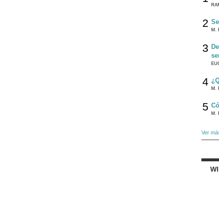
RA
2
Se
M. 
3
De
se
EU
4
¿Q
M. 
5
Có
M. 
Ver má
W