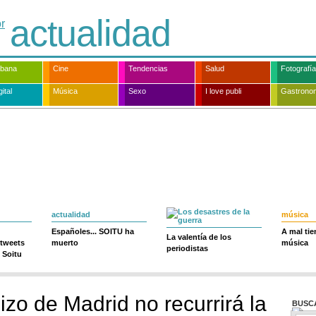
actualidad
rbana
Cine
Tendencias
Salud
Fotografía
ital
Música
Sexo
I love publi
Gastrono
actualidad
música
Españoles... SOITU ha
A mal ti
La valentía de los
 tweets
muerto
música
periodistas
 Soitu
izo de Madrid no recurrirá la
BUSC