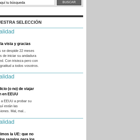
ESTRA SELECCIÓN
alidad
la vista y gracias
es se despide 22 meses
 de iniciar su andadura
ed. Con tristeza pero con
ratitud a todos vosotros.
alidad
licio (o no) de viajar
en en EEUU
 a EEUU a probar su
quí están las
iones. Mal, mal...
alidad
imos la UE: que no
 los regalos para los