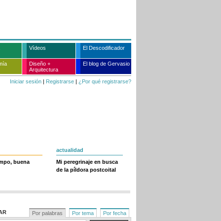
Vídeos
El Descodificador
mía
Diseño +
El blog de Gervasio
Arquitectura
Iniciar sesión
|
Registrarse
|
¿Por qué registrarse?
actualidad
empo, buena
Mi peregrinaje en busca
de la píldora postcoital
AR
Por palabras
Por tema
Por fecha