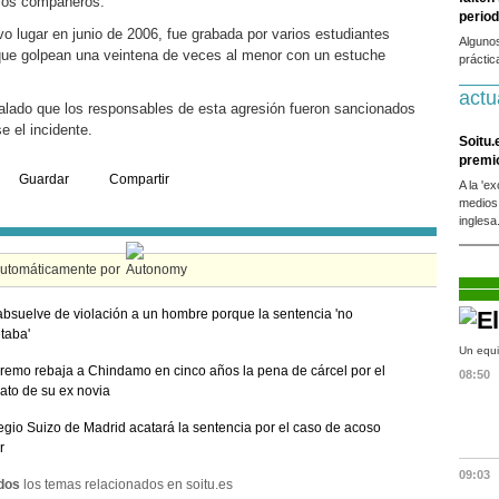
rios compañeros.
period
o lugar en junio de 2006, fue grabada por varios estudiantes
Alguno
 que golpean una veintena de veces al menor con un estuche
práctic
actu
ñalado que los responsables de esta agresión fueron sancionados
e el incidente.
Soitu.
premi
Guardar
Compartir
A la 'e
medios
inglesa
automáticamente por
absuelve de violación a un hombre porque la sentencia 'no
taba'
Un equi
remo rebaja a Chindamo en cinco años la pena de cárcel por el
08:50
ato de su ex novia
egio Suizo de Madrid acatará la sentencia por el caso de acoso
r
09:03
dos
los temas relacionados en soitu.es