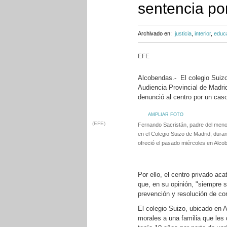
sentencia po
Archivado en:
justicia
,
interior
,
educ
EFE
Alcobendas.- El colegio Suizo
Audiencia Provincial de Madrid
denunció al centro por un cas
AMPLIAR FOTO
(EFE)
Fernando Sacristán, padre del meno
en el Colegio Suizo de Madrid, dura
ofreció el pasado miércoles en Alco
Por ello, el centro privado ac
que, en su opinión, "siempre 
prevención y resolución de co
El colegio Suizo, ubicado en 
morales a una familia que les 