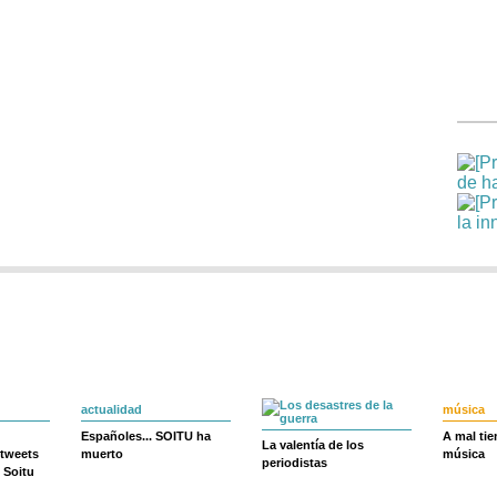
actualidad
música
Españoles... SOITU ha
A mal ti
La valentía de los
 tweets
muerto
música
periodistas
 Soitu