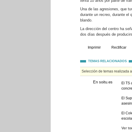
tenía 10 años por parte de va
Una de las agresiones, que tuv
durante un recreo, durante el
blando.
La dirección del centro ha se
dos días después de producirs
Imprimir
Rectificar
TEMAS RELACIONADOS
Selección de temas realizada 
En soitu.es
El TS 
concre
El Sup
asesin
El Col
escola
Ver to