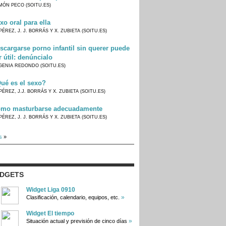
MÓN PECO (SOITU.ES)
xo oral para ella
PÉREZ, J. J. BORRÁS Y X. ZUBIETA (SOITU.ES)
scargarse porno infantil sin querer puede
r útil: denúncialo
GENIA REDONDO (SOITU.ES)
ué es el sexo?
PÉREZ, J.J. BORRÁS Y X. ZUBIETA (SOITU.ES)
mo masturbarse adecuadamente
PÉREZ, J. J. BORRÁS Y X. ZUBIETA (SOITU.ES)
s
»
IDGETS
Widget Liga 0910
»
Clasificación, calendario, equipos, etc.
Widget El tiempo
»
Situación actual y previsión de cinco días