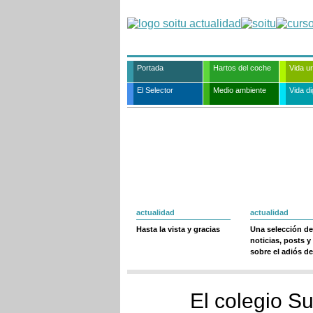
Portada
Hartos del coche
Vida u
El Selector
Medio ambiente
Vida dig
actualidad
actualidad
Hasta la vista y gracias
Una selección de
noticias, posts y
sobre el adiós de
El colegio Su