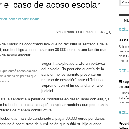
r el caso de acoso escolar
acion
,
acoso escolar
,
madrid
NU
actu
Actualizado
09-01-2009 11:34
CET
Hasta 
 de Madrid ha confirmado hoy que no recurrirá la sentencia de la
Soitu.
, que le obliga a indemnizar con 30.000 euros a una familia que
después
o de acoso escolar.
en la R
mucha g
Según ha explicado a Efe un portavoz
del colegio, "la pequeña cuantía de la
actu
r que sufrió acoso escolar
sanción no les permite presentar un
nte la rueda de prensa que
recurso de casación" ante el Tribunal
bendas.
El sup
Supremo, con el fin de anular el fallo
en tr
judicial.
Fuimos
tren. A
atará la sentencia a pesar de mostrarse en desacuerdo con ella, ya
conclus
se ha hecho especial hincapié en aplicar medidas que permitan la
nflictos de manera constructiva".
actu
Alcobendas, ha sido condenado a pagar 30.000 euros por daños
Presid
denunció por el trato de humillación que sufrió su hijo cuando
falten