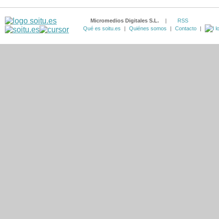
Micromedios Digitales S.L.
|
RSS
Qué es soitu.es
|
Quiénes somos
|
Contacto
|