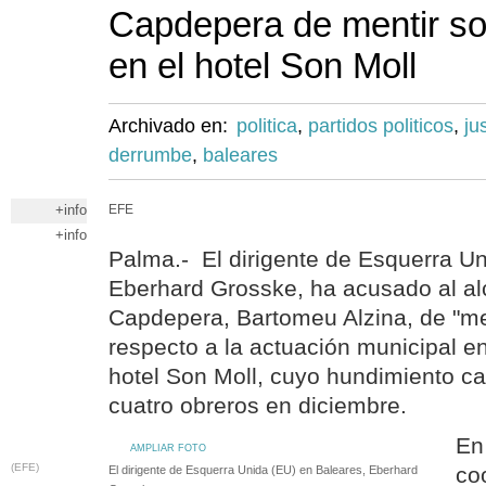
Capdepera de mentir so
en el hotel Son Moll
Archivado en:
politica
,
partidos politicos
,
ju
derrumbe
,
baleares
+info
EFE
+info
Palma.- El dirigente de Esquerra Un
Eberhard Grosske, ha acusado al alc
Capdepera, Bartomeu Alzina, de "me
respecto a la actuación municipal en
hotel Son Moll, cuyo hundimiento c
cuatro obreros en diciembre.
En
AMPLIAR FOTO
(EFE)
co
El dirigente de Esquerra Unida (EU) en Baleares, Eberhard