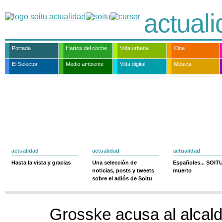
actual
Portada
Hartos del coche
Vida urbana
Cine
El Selector
Medio ambiente
Vida digital
Música
actualidad
actualidad
actualidad
Hasta la vista y gracias
Una selección de
Españoles... SOIT
noticias, posts y tweets
muerto
sobre el adiós de Soitu
Grosske acusa al alcal