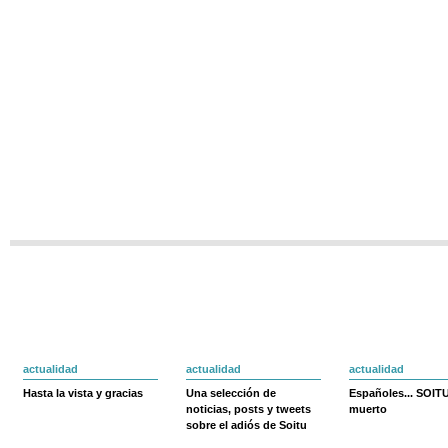
actualidad
actualidad
actualidad
Hasta la vista y gracias
Una selección de
Españoles... SOIT
noticias, posts y tweets
muerto
sobre el adiós de Soitu