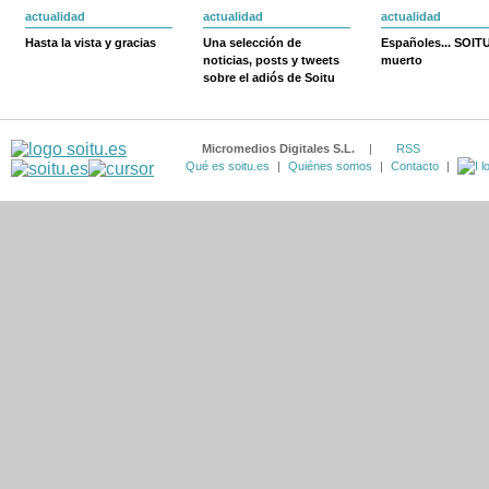
actualidad
actualidad
actualidad
Hasta la vista y gracias
Una selección de
Españoles... SOIT
noticias, posts y tweets
muerto
sobre el adiós de Soitu
Micromedios Digitales S.L.
|
RSS
Qué es soitu.es
|
Quiénes somos
|
Contacto
|