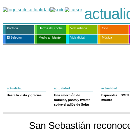
actual
Portada
Hartos del coche
Vida urbana
Cine
El Selector
Medio ambiente
Vida digital
Música
actualidad
actualidad
actualidad
Hasta la vista y gracias
Una selección de
Españoles... SOIT
noticias, posts y tweets
muerto
sobre el adiós de Soitu
San Sebastián reconoce