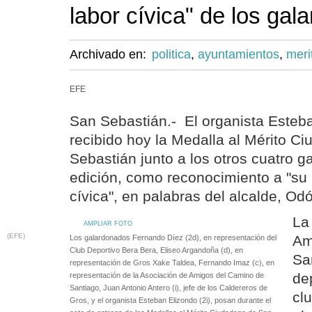
labor cívica" de los ga
Archivado en:
politica
,
ayuntamientos
,
meri
EFE
San Sebastián.- El organista Esteb
recibido hoy la Medalla al Mérito C
Sebastián junto a los otros cuatro 
edición, como reconocimiento a "su 
cívica", en palabras del alcalde, Od
La
AMPLIAR FOTO
(EFE)
Am
Los galardonados Fernando Díez (2d), en representación del
Club Deportivo Bera Bera, Eliseo Argandoña (d), en
Sa
representación de Gros Xake Taldea, Fernando Imaz (c), en
de
representación de la Asociación de Amigos del Camino de
Santiago, Juan Antonio Antero (i), jefe de los Caldereros de
cl
Gros, y el organista Esteban Elizondo (2i), posan durante el