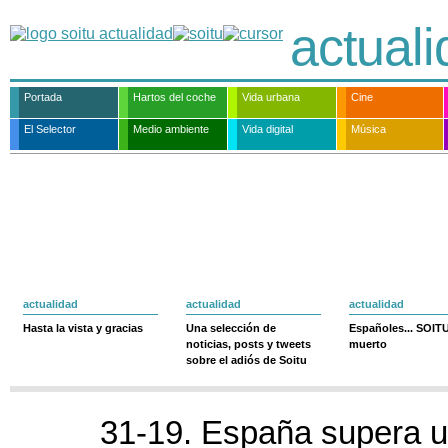
actual
Portada
Hartos del coche
Vida urbana
Cine
El Selector
Medio ambiente
Vida digital
Música
actualidad
actualidad
actualidad
Hasta la vista y gracias
Una selección de
Españoles... SOIT
noticias, posts y tweets
muerto
sobre el adiós de Soitu
31-19. España supera u