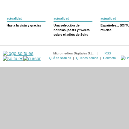
actualidad
actualidad
actualidad
Hasta la vista y gracias
Una selección de
Españoles... SOIT
noticias, posts y tweets
muerto
sobre el adiós de Soitu
Micromedios Digitales S.L.
|
RSS
Qué es soitu.es
|
Quiénes somos
|
Contacto
|