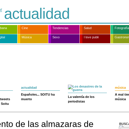
actualidad
rbana
Cine
Tendencias
Salud
Fotografía
ital
Música
Sexo
I love publi
Gastrono
actualidad
música
Españoles... SOITU ha
A mal ti
La valentía de los
 tweets
muerto
música
periodistas
 Soitu
ento de las almazaras de
BUSC