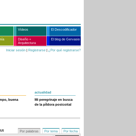
Vídeos
El Descodificador
mía
Diseño +
El blog de Gervasio
Arquitectura
Iniciar sesión
|
Registrarse
|
¿Por qué registrarse?
actualidad
empo, buena
Mi peregrinaje en busca
de la píldora postcoital
AR
Por palabras
Por tema
Por fecha