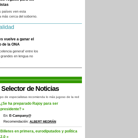
istas
s países ven esta
a más cerca del soborno.
alidad
es vuelve a ganar el
o de la ONA
xcelencia general' entre los
 grandes en lengua no
.
po de especialistas recomienda lo más jugoso de la red
¿Se ha preparado Rajoy para ser
presidente? »
En:
E-Campany@
Recomendación:
ALBERT MEDRÁN
Billetes en primera, eurodiputados y política
2.0 »