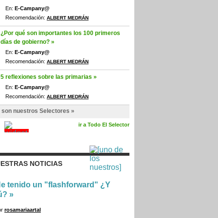
En:
E-Campany@
Recomendación:
ALBERT MEDRÁN
¿Por qué son importantes los 100 primeros
días de gobierno? »
En:
E-Campany@
Recomendación:
ALBERT MEDRÁN
5 reflexiones sobre las primarias »
En:
E-Campany@
Recomendación:
ALBERT MEDRÁN
 son nuestros Selectores »
ir a Todo El Selector
ESTRAS NOTICIAS
e tenido un "flashforward" ¿Y
ú?
»
or
rosamariaartal