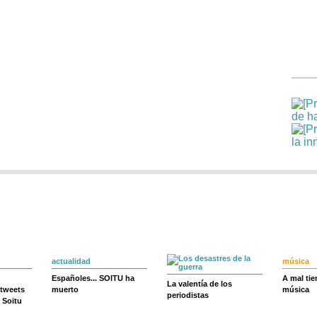
actualidad
música
Españoles... SOITU ha
A mal ti
La valentía de los
 tweets
muerto
música
periodistas
 Soitu