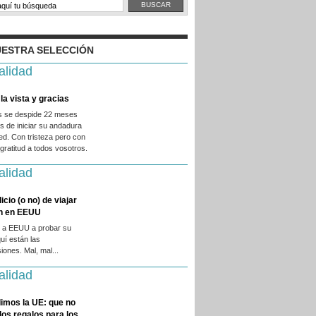
ESTRA SELECCIÓN
alidad
la vista y gracias
es se despide 22 meses
 de iniciar su andadura
ed. Con tristeza pero con
ratitud a todos vosotros.
alidad
licio (o no) de viajar
en en EEUU
 a EEUU a probar su
quí están las
iones. Mal, mal...
alidad
imos la UE: que no
 los regalos para los