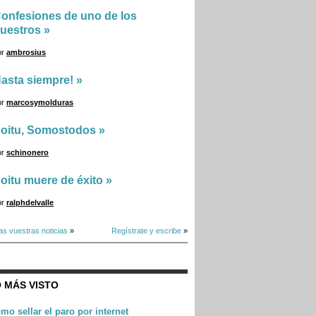
onfesiones de uno de los
uestros
»
or
ambrosius
asta siempre!
»
or
marcosymolduras
oitu, Somostodos
»
or
schinonero
oitu muere de éxito
»
or
ralphdelvalle
as vuestras noticias
»
Regístrate y escribe
»
 MÁS VISTO
mo sellar el paro por internet