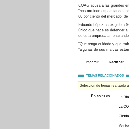
COAG acusa a las grandes emp
"nos arruinan especulando con 
80 por ciento del mercado, de 
Eduardo López ha exigido a S
único que hace es defender a 
de esta empresa amenazando co
"Que tenga cuidado y que trab
"algunas de sus marcas están
Imprimir
Rectificar
TEMAS RELACIONADOS
Selección de temas realizada 
En soitu.es
La Rio
La COA
Ciento
Ver to