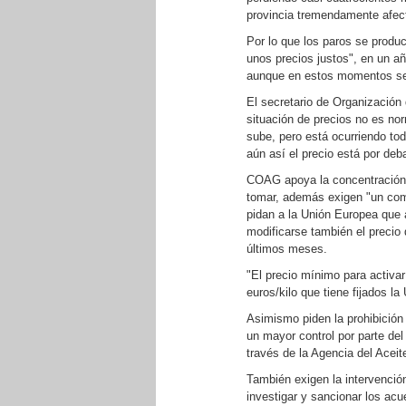
provincia tremendamente afect
Por lo que los paros se produc
unos precios justos", en un añ
aunque en estos momentos se 
El secretario de Organizació
situación de precios no es no
sube, pero está ocurriendo todo
aún así el precio está por deba
COAG apoya la concentración d
tomar, además exigen "un comp
pidan a la Unión Europea que 
modificarse también el precio 
últimos meses.
"El precio mínimo para activar
euros/kilo que tiene fijados 
Asimismo piden la prohibición
un mayor control por parte del 
través de la Agencia del Aceit
También exigen la intervenció
investigar y sancionar los acue