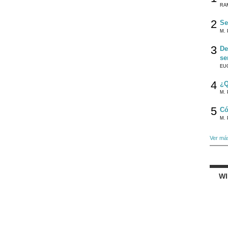
RA
2
Se
M. 
3
De
se
EU
4
¿Q
M. 
5
Có
M. 
Ver má
W