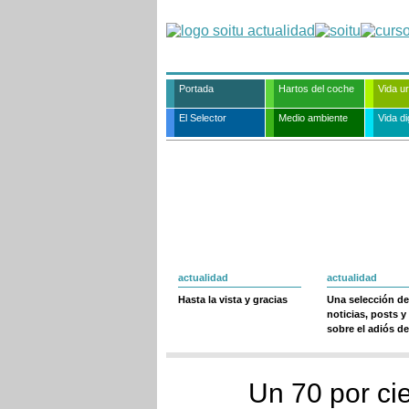
Portada
Hartos del coche
Vida u
El Selector
Medio ambiente
Vida dig
actualidad
actualidad
Hasta la vista y gracias
Una selección de
noticias, posts y
sobre el adiós de
Un 70 por ci