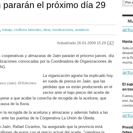
n pararán el próximo día 29
NU
actu
a
,
trabajo
,
conflictos laborales
,
olivar
,
movilizaciones
,
andalucia
Hasta 
Actualizado
26-01-2009 15:29
CET
Soitu.
después
s cooperativas y almazaras de Jaén pararán el próximo jueves, día
en la R
lizaciones convocadas por la Coordinadora de Organizaciones de
mucha g
OAG.
actu
La organización agraria ha explicado hoy,
en rueda de prensa en Jaén, que las
janco (Jaén). EFE/Archivo
El sup
pérdidas que se están produciendo en el
en tr
sector ante el bajo precio del aceite de
Fuimos
esperar a que acabe la cosecha de recogida de la aceituna, que
tren. A
ausa de la lluvia.
conclus
n la recogida de la aceituna y almazaras y además habrá a las
actu
 ante las puertas de la Cooperativa La Unión de Úbeda.
-Jaén, Rafael Civantos, ha asegurado que la provincia está
Presid
illones de euros con el precio actual del aceite, "viéndose la
falten