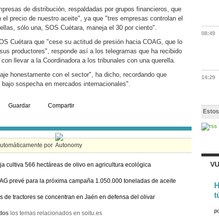
resas de distribución, respaldadas por grupos financieros, que
el precio de nuestro aceite", ya que "tres empresas controlan el
ellas, sólo una, SOS Cuétara, maneja el 30 por ciento".
08:49
OS Cuétara que "cese su actitud de presión hacia COAG, que lo
sus productores", responde así a los telegramas que ha recibido
n llevar a la Coordinadora a los tribunales con una querella.
aje honestamente con el sector", ha dicho, recordando que
14:29
 bajo sospecha en mercados internacionales".
Guardar
Compartir
Estos
automáticamente por
VU
ja cultiva 566 hectáreas de olivo en agricultura ecológica
G prevé para la próxima campaña 1.050.000 toneladas de aceite
H
t
s de tractores se concentran en Jaén en defensa del olivar
p
dos
los temas relacionados en soitu.es