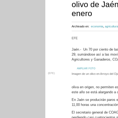
olivo de Jaé
enero
Archivado en:
economia
,
agricultur
EFE
Jaén.- Un 70 por ciento de la
29, sumándose así a las movi
Agricultores y Ganaderos, C
AMPLIAR FOTO
(EFE)
Imagen de un olivo en Arroyo del O
oliva en origen, no permiten 
este año se está alargando a c
En Jaén se producirán paros e
11,00 horas una concentración
El secretario general de COAG
perdiendo casi cuatrocientos m