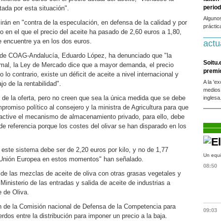
period
ada por esta situación".
Alguno
irán en "contra de la especulación, en defensa de la calidad y por
práctic
o en el que el precio del aceite ha pasado de 2,60 euros a 1,80,
encuentre ya en los dos euros.
actu
n de COAG-Andalucía, Eduardo López, ha denunciado que "la
Soitu.
rmal, la Ley de Mercado dice que a mayor demanda, el precio
premi
 lo contrario, existe un déficit de aceite a nivel internacional y
A la 'e
jo de la rentabilidad".
medios
e la oferta, pero no creen que sea la única medida que se debe
inglesa
romiso político al consejero y la ministra de Agricultura para que
active el mecanismo de almacenamiento privado, para ello, debe
de referencia porque los costes del olivar se han disparado en los
 este sistema debe ser de 2,20 euros por kilo, y no de 1,77
Un equi
la Unión Europea en estos momentos" han señalado.
08:50
 de las mezclas de aceite de oliva con otras grasas vegetales y
Ministerio de las entradas y salida de aceite de industrias a
e de Oliva.
n de la Comisión nacional de Defensa de la Competencia para
09:03
rdos entre la distribución para imponer un precio a la baja.