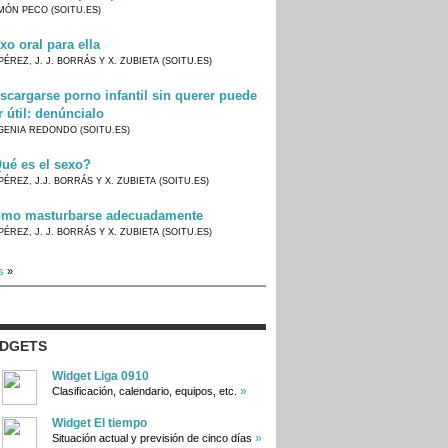
MÓN PECO (SOITU.ES)
xo oral para ella
PÉREZ, J. J. BORRÁS Y X. ZUBIETA (SOITU.ES)
scargarse porno infantil sin querer puede
r útil: denúncialo
GENIA REDONDO (SOITU.ES)
ué es el sexo?
PÉREZ, J.J. BORRÁS Y X. ZUBIETA (SOITU.ES)
mo masturbarse adecuadamente
PÉREZ, J. J. BORRÁS Y X. ZUBIETA (SOITU.ES)
s
»
IDGETS
Widget Liga 0910
»
Clasificación, calendario, equipos, etc.
Widget El tiempo
»
Situación actual y previsión de cinco días