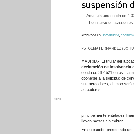
suspensión 
Acumula una deuda de 4.00
El concurso de acreedores 
Archivado en:
inmobiliario
,
economí
Por GEMA FERNÁNDEZ (SOITU
MADRID.- El titular del juzga
declaración de insolvencia
c
deuda de 312.621 euros. La inm
oponerse a la solicitud de co
sus acreedores, el caso será a
acreedores.
(EFE)
principalmente entidades fina
llevan meses sin cobrar.
En su escrito, presentado ant