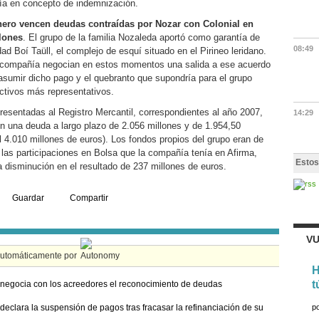
ía en concepto de indemnización.
nero vencen deudas contraídas por Nozar con Colonial en
llones
. El grupo de la familia Nozaleda aportó como garantía de
08:49
d Boí Taüll, el complejo de esquí situado en el Pirineo leridano.
 compañía negocian en estos momentos una salida a ese acuerdo
 asumir dicho pago y el quebranto que supondría para el grupo
ctivos más representativos.
resentadas al Registro Mercantil, correspondientes al año 2007,
14:29
on una deuda a largo plazo de 2.056 millones y de 1.954,50
al 4.010 millones de euros). Los fondos propios del grupo eran de
 las participaciones en Bolsa que la compañía tenía en Afirma,
Estos
a disminución en el resultado de 237 millones de euros.
Guardar
Compartir
VU
automáticamente por
H
t
negocia con los acreedores el reconocimiento de deudas
declara la suspensión de pagos tras fracasar la refinanciación de su
p