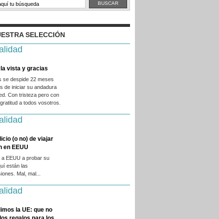
ESTRA SELECCIÓN
alidad
la vista y gracias
es se despide 22 meses
 de iniciar su andadura
ed. Con tristeza pero con
ratitud a todos vosotros.
alidad
licio (o no) de viajar
en en EEUU
 a EEUU a probar su
quí están las
iones. Mal, mal...
alidad
imos la UE: que no
 los regalos para los