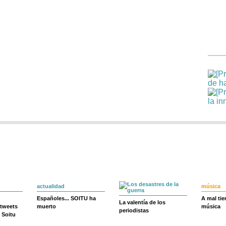
actualidad
música
Españoles... SOITU ha
A mal ti
La valentía de los
 tweets
muerto
música
periodistas
 Soitu