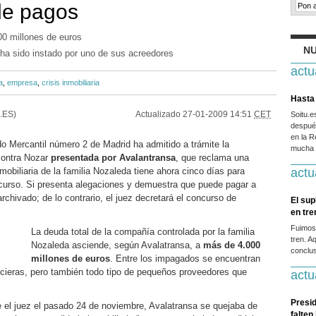
de pagos
0 millones de euros
NU
ha sido instado por uno de sus acreedores
actu
a
,
empresa
,
crisis inmobiliaria
Hasta 
.ES)
Actualizado
27-01-2009 14:51
CET
Soitu.
después
en la R
do Mercantil número 2 de Madrid ha admitido a trámite la
mucha g
ontra Nozar
presentada por Avalantransa
, que reclama una
obiliaria de la familia Nozaleda tiene ahora cinco días para
actu
ncurso. Si presenta alegaciones y demuestra que puede pagar a
rchivado; de lo contrario, el juez decretará el concurso de
El sup
en tr
Fuimos
La deuda total de la compañía controlada por la familia
tren. A
Nozaleda asciende, según Avalatransa, a
más de 4.000
conclus
millones de euros
. Entre los impagados se encuentran
ncieras, pero también todo tipo de pequeños proveedores que
actu
Presid
e el juez el pasado 24 de noviembre, Avalatransa se quejaba de
falten