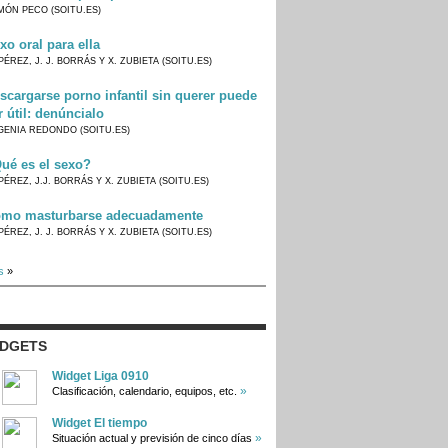
MÓN PECO (SOITU.ES)
xo oral para ella
PÉREZ, J. J. BORRÁS Y X. ZUBIETA (SOITU.ES)
scargarse porno infantil sin querer puede
r útil: denúncialo
GENIA REDONDO (SOITU.ES)
ué es el sexo?
PÉREZ, J.J. BORRÁS Y X. ZUBIETA (SOITU.ES)
mo masturbarse adecuadamente
PÉREZ, J. J. BORRÁS Y X. ZUBIETA (SOITU.ES)
s
»
IDGETS
Widget Liga 0910
»
Clasificación, calendario, equipos, etc.
Widget El tiempo
»
Situación actual y previsión de cinco días