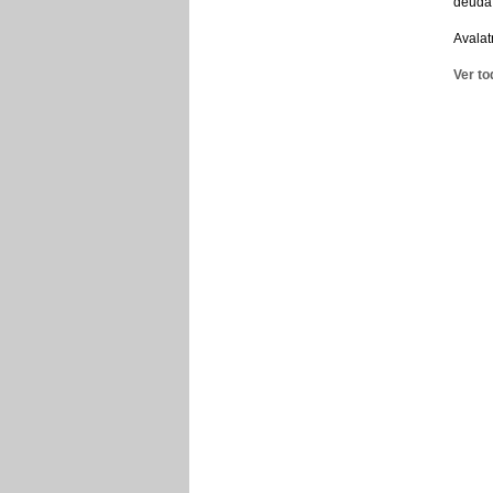
deuda
Avalat
Ver to