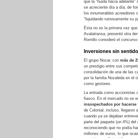
que la "huida hacia adelante" 
se acreciente día a día, de f
los innumerables acreedores 
"liquidando ruinosamente su p
Ésta no es la primera vez que
Avalatransa, presentó otra den
Romillo consideró el concurs
Inversiones sin sentid
El grupo Nozar, con
más de 25
un prestigio entre sus competi
consolidación de una de las c
por la familia Nozaleda en el 
como gestores.
La entrada como accionistas d
fiasco. En el mercado no se 
insospechados por hacerse 
de Colonial, incluso, llegaron
cuando ya se dejaban entrever
parte del paquete (un 4%) del
reconociendo que no podía hac
millones de euros, lo que oca