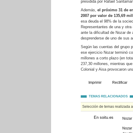
presidida por Rafael Santamar
Además,
el próximo 31 de e
2007 por valor de 135,69 mi
esa deuda el 98% de la socieda
Representantes de una y otra
ante la dificultad de Nozar de
desprenderse de uno de sus a
Según las cuentas del grupo p
ese ejercicio Nozar terminó c
millones a corto plazo (en tot
237,30 millones, mientras que
Colonial y Aisa provocaron un
Imprimir
Rectificar
TEMAS RELACIONADOS
Selección de temas realizada 
En soitu.es
Nozar 
Nozar 