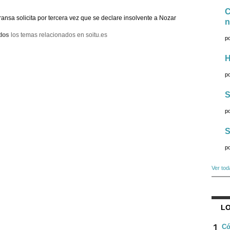
C
ransa solicita por tercera vez que se declare insolvente a Nozar
n
dos
los temas relacionados en soitu.es
p
H
p
S
p
S
p
Ver tod
LO
1
Có