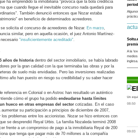
que ha emprendido la inmobiliaria "provoca que la bola crediticia
period
orma que cuando llegue el inevitable concurso nada quedará para
Alguno
ordinarios". También denunció entonces que Nozar estaba
práctic
atrimonio" en beneficio de determinados acreedores.
actu
 se solicita el concurso de acreedores de Nozar.
En marzo
,
uncia similar, pero en aquella ocasión, el juez Antonio Martínez-
Soitu.
o necesario
"insuficientemente acreditado"
.
premi
o
A la 'e
medios
 años de historia
dentro del sector inmobiliario, se había labrado
inglesa
dores por la gran calidad con la que terminaba las obras y por la
arteras de suelo más envidiadas. Pero las inversiones realizadas
último año han puesto en riesgo su credibilidad y su saber hacer
e referencia en Colonial o en Astroc han resultado un auténtico
Un equi
entiende cómo el grupo ha podido
endeudarse hasta límites
08:50
un hueco en otras empresas del sector
cotizadas. En el caso
 a aumentar su participación a principios de diciembre de 2007,
 los problemas entre los accionistas. Nozar se hizo entonces con
 que se desprendió Reyal Urbis. La familia Nozaleda terminó 2008
er frente a un compromiso de pago a la inmobiliaria Reyal de 200
09:03
siona que tenga que pagar más de 70 millones a la compañía