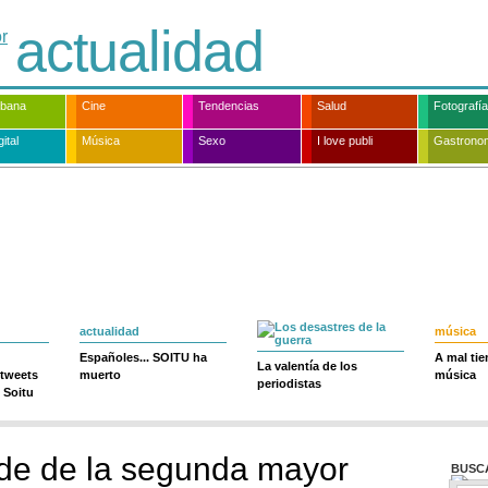
actualidad
rbana
Cine
Tendencias
Salud
Fotografía
ital
Música
Sexo
I love publi
Gastrono
actualidad
música
Españoles... SOITU ha
A mal ti
La valentía de los
 tweets
muerto
música
periodistas
 Soitu
rde de la segunda mayor
BUSC