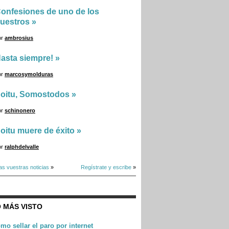
onfesiones de uno de los
uestros
»
or
ambrosius
asta siempre!
»
or
marcosymolduras
oitu, Somostodos
»
or
schinonero
oitu muere de éxito
»
or
ralphdelvalle
as vuestras noticias
»
Regístrate y escribe
»
 MÁS VISTO
mo sellar el paro por internet