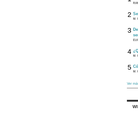
RA
2
Se
M. 
3
De
se
EU
4
¿Q
M. 
5
Có
M. 
Ver má
W