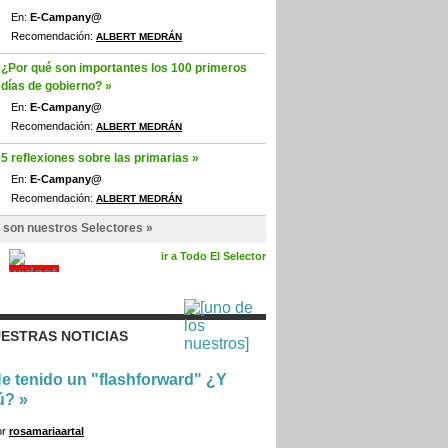
En:
E-Campany@
Recomendación:
ALBERT MEDRÁN
¿Por qué son importantes los 100 primeros
días de gobierno? »
En:
E-Campany@
Recomendación:
ALBERT MEDRÁN
5 reflexiones sobre las primarias »
En:
E-Campany@
Recomendación:
ALBERT MEDRÁN
 son nuestros Selectores »
ir a Todo El Selector
ESTRAS NOTICIAS
e tenido un "flashforward" ¿Y
ú?
»
or
rosamariaartal