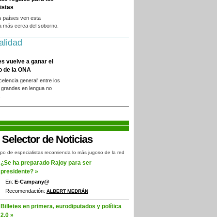
istas
s países ven esta
a más cerca del soborno.
alidad
es vuelve a ganar el
o de la ONA
xcelencia general' entre los
 grandes en lengua no
.
po de especialistas recomienda lo más jugoso de la red
¿Se ha preparado Rajoy para ser
presidente? »
En:
E-Campany@
Recomendación:
ALBERT MEDRÁN
Billetes en primera, eurodiputados y política
2.0 »