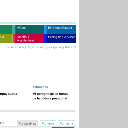
Vídeos
El Descodificador
mía
Diseño +
El blog de Gervasio
Arquitectura
Iniciar sesión
|
Registrarse
|
¿Por qué registrarse?
actualidad
empo, buena
Mi peregrinaje en busca
de la píldora postcoital
AR
Por palabras
Por tema
Por fecha