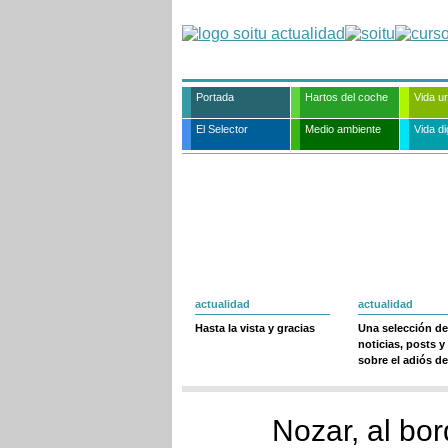
Portada
Hartos del coche
Vida u
El Selector
Medio ambiente
Vida dig
actualidad
actualidad
Hasta la vista y gracias
Una selección de
noticias, posts y
sobre el adiós de
Nozar, al bo