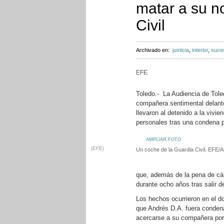
matar a su n
Civil
Archivado en:
justicia
,
interior
,
suce
EFE
Toledo.- La Audiencia de Tole
compañera sentimental delante
llevaron al detenido a la vivie
personales tras una condena 
AMPLIAR FOTO
(EFE)
Un coche de la Guardia Civil. EFE/A
que, además de la pena de cár
durante ocho años tras salir d
Los hechos ocurrieron en el do
que Andrés D.A. fuera condena
acercarse a su compañera por