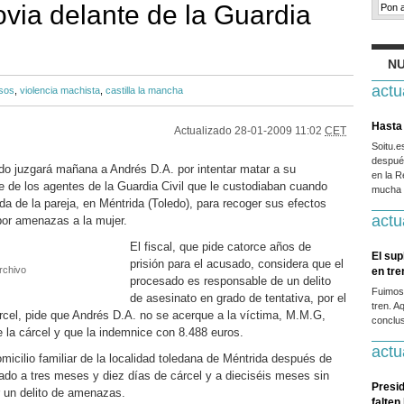
ovia delante de la Guardia
NU
actu
sos
,
violencia machista
,
castilla la mancha
Hasta 
Actualizado
28-01-2009 11:02
CET
Soitu.
después
do juzgará mañana a Andrés D.A. por intentar matar a su
en la R
 de los agentes de la Guardia Civil que le custodiaban cuando
mucha g
nda de la pareja, en Méntrida (Toledo), para recoger sus efectos
actu
por amenazas a la mujer.
El fiscal, que pide catorce años de
El sup
prisión para el acusado, considera que el
rchivo
en tr
procesado es responsable de un delito
Fuimos
de asesinato en grado de tentativa, por el
tren. A
cel, pide que Andrés D.A. no se acerque a la víctima, M.M.G,
conclus
e la cárcel y que la indemnice con 8.488 euros.
actu
micilio familiar de la localidad toledana de Méntrida después de
do a tres meses y diez días de cárcel y a dieciséis meses sin
Presid
 un delito de amenazas.
falten