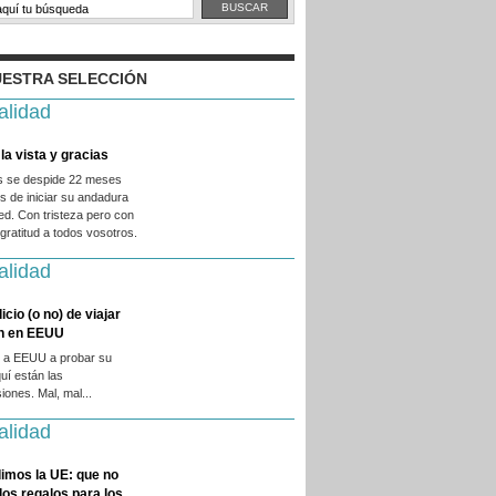
ESTRA SELECCIÓN
alidad
la vista y gracias
es se despide 22 meses
 de iniciar su andadura
ed. Con tristeza pero con
ratitud a todos vosotros.
alidad
licio (o no) de viajar
en en EEUU
 a EEUU a probar su
quí están las
iones. Mal, mal...
alidad
imos la UE: que no
 los regalos para los