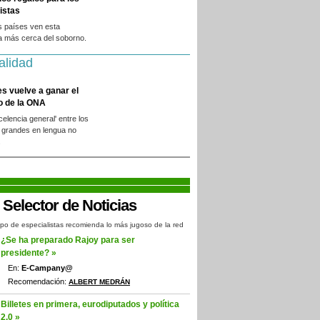
istas
s países ven esta
a más cerca del soborno.
alidad
es vuelve a ganar el
o de la ONA
xcelencia general' entre los
 grandes en lengua no
.
po de especialistas recomienda lo más jugoso de la red
¿Se ha preparado Rajoy para ser
presidente? »
En:
E-Campany@
Recomendación:
ALBERT MEDRÁN
Billetes en primera, eurodiputados y política
2.0 »