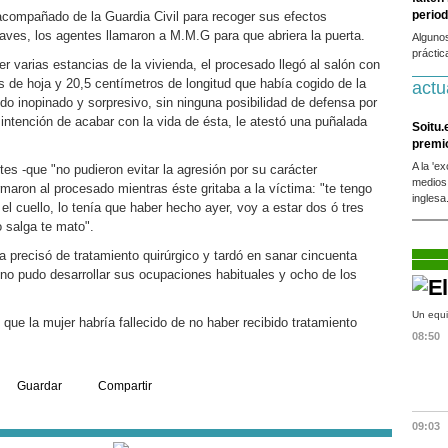
period
 acompañado de la Guardia Civil para recoger sus efectos
llaves, los agentes llamaron a M.M.G para que abriera la puerta.
Alguno
práctic
rrer varias estancias de la vivienda, el procesado llegó al salón con
s de hoja y 20,5 centímetros de longitud que había cogido de la
actu
do inopinado y sorpresivo, sin ninguna posibilidad de defensa por
intención de acabar con la vida de ésta, le atestó una puñalada
Soitu.
premi
A la 'e
tes -que "no pudieron evitar la agresión por su carácter
medios
maron al procesado mientras éste gritaba a la víctima: "te tengo
inglesa
 el cuello, lo tenía que haber hecho ayer, voy a estar dos ó tres
o salga te mato".
ma precisó de tratamiento quirúrgico y tardó en sanar cincuenta
 no pudo desarrollar sus ocupaciones habituales y ocho de los
Un equi
 que la mujer habría fallecido de no haber recibido tratamiento
08:50
Guardar
Compartir
09:03