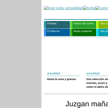
Portada
Hartos del coche
Vida u
El Selector
Medio ambiente
Vida dig
actualidad
actualidad
Hasta la vista y gracias
Una selección de
noticias, posts y
sobre el adiós de
Juzgan maña