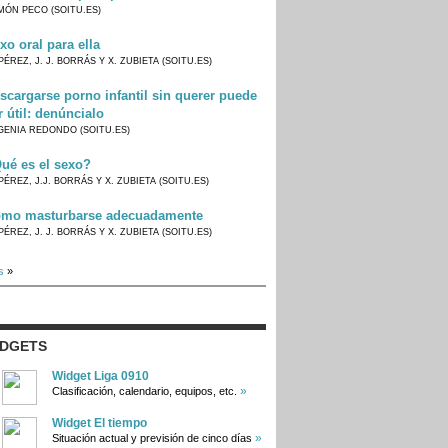
MÓN PECO (SOITU.ES)
xo oral para ella
PÉREZ, J. J. BORRÁS Y X. ZUBIETA (SOITU.ES)
scargarse porno infantil sin querer puede
r útil: denúncialo
GENIA REDONDO (SOITU.ES)
ué es el sexo?
PÉREZ, J.J. BORRÁS Y X. ZUBIETA (SOITU.ES)
mo masturbarse adecuadamente
PÉREZ, J. J. BORRÁS Y X. ZUBIETA (SOITU.ES)
s
»
IDGETS
Widget Liga 0910
»
Clasificación, calendario, equipos, etc.
Widget El tiempo
»
Situación actual y previsión de cinco días