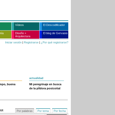
Vídeos
El Descodificador
mía
Diseño +
El blog de Gervasio
Arquitectura
Iniciar sesión
|
Registrarse
|
¿Por qué registrarse?
actualidad
empo, buena
Mi peregrinaje en busca
de la píldora postcoital
AR
Por palabras
Por tema
Por fecha