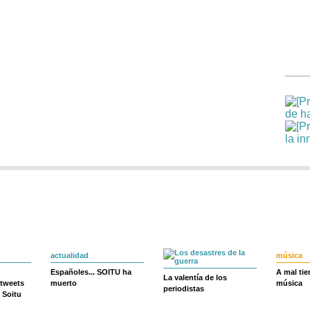
actualidad
música
Españoles... SOITU ha
A mal ti
La valentía de los
 tweets
muerto
música
periodistas
 Soitu