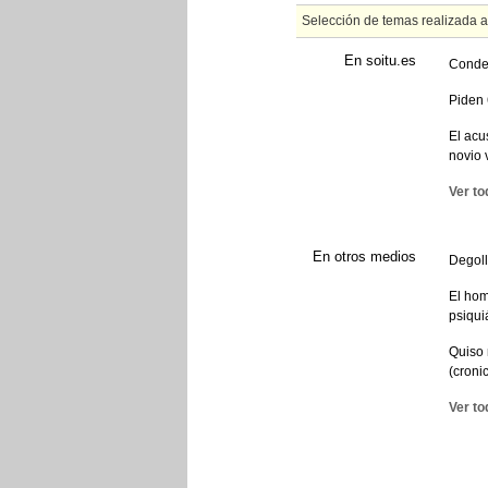
Selección de temas realizada 
En soitu.es
Conden
Piden 
El acu
novio 
Ver to
En otros medios
Degoll
El hom
psiqui
Quiso 
(croni
Ver to