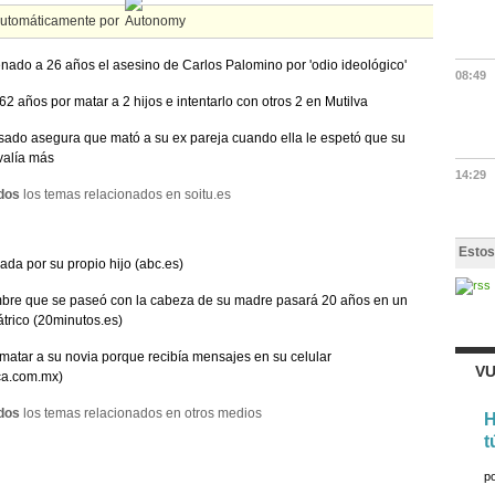
automáticamente por
ado a 26 años el asesino de Carlos Palomino por 'odio ideológico'
08:49
62 años por matar a 2 hijos e intentarlo con otros 2 en Mutilva
sado asegura que mató a su ex pareja cuando ella le espetó que su
valía más
14:29
dos
los temas relacionados en soitu.es
Estos
ada por su propio hijo (abc.es)
bre que se paseó con la cabeza de su madre pasará 20 años en un
átrico (20minutos.es)
matar a su novia porque recibía mensajes en su celular
VU
ca.com.mx)
dos
los temas relacionados en otros medios
H
t
p