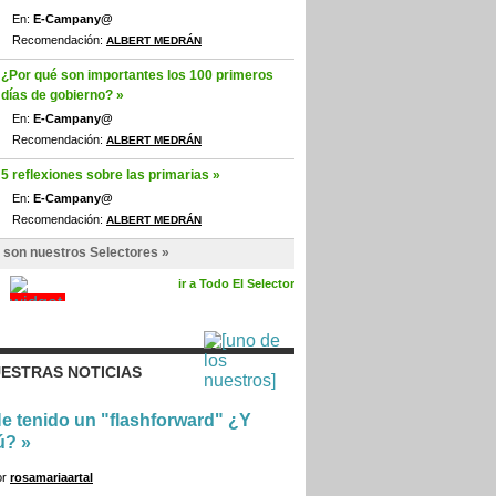
En:
E-Campany@
Recomendación:
ALBERT MEDRÁN
¿Por qué son importantes los 100 primeros
días de gobierno? »
En:
E-Campany@
Recomendación:
ALBERT MEDRÁN
5 reflexiones sobre las primarias »
En:
E-Campany@
Recomendación:
ALBERT MEDRÁN
 son nuestros Selectores »
ir a Todo El Selector
ESTRAS NOTICIAS
e tenido un "flashforward" ¿Y
ú?
»
or
rosamariaartal