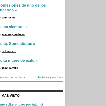
onfesiones de uno de los
uestros
»
or
ambrosius
asta siempre!
»
or
marcosymolduras
oitu, Somostodos
»
or
schinonero
oitu muere de éxito
»
or
ralphdelvalle
as vuestras noticias
»
Regístrate y escribe
»
 MÁS VISTO
mo sellar el paro por internet