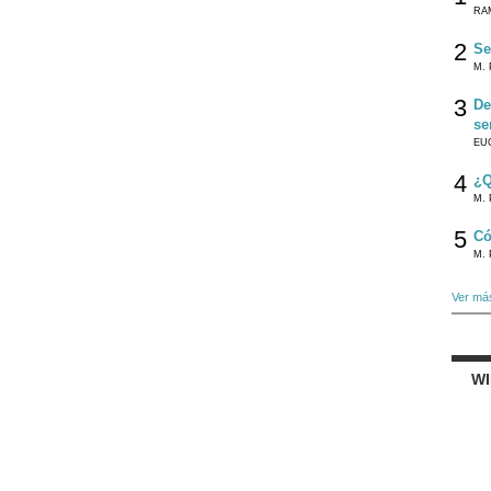
RA
2
Se
M. 
3
De
se
EU
4
¿Q
M. 
5
Có
M. 
Ver má
W