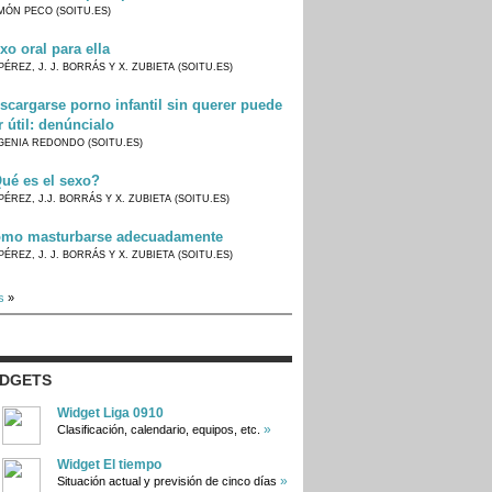
MÓN PECO (SOITU.ES)
xo oral para ella
PÉREZ, J. J. BORRÁS Y X. ZUBIETA (SOITU.ES)
scargarse porno infantil sin querer puede
r útil: denúncialo
GENIA REDONDO (SOITU.ES)
ué es el sexo?
PÉREZ, J.J. BORRÁS Y X. ZUBIETA (SOITU.ES)
mo masturbarse adecuadamente
PÉREZ, J. J. BORRÁS Y X. ZUBIETA (SOITU.ES)
s
»
IDGETS
Widget Liga 0910
»
Clasificación, calendario, equipos, etc.
Widget El tiempo
»
Situación actual y previsión de cinco días