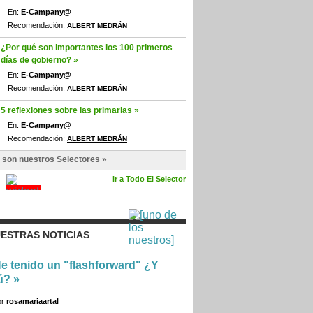
En:
E-Campany@
Recomendación:
ALBERT MEDRÁN
¿Por qué son importantes los 100 primeros
días de gobierno? »
En:
E-Campany@
Recomendación:
ALBERT MEDRÁN
5 reflexiones sobre las primarias »
En:
E-Campany@
Recomendación:
ALBERT MEDRÁN
 son nuestros Selectores »
ir a Todo El Selector
ESTRAS NOTICIAS
e tenido un "flashforward" ¿Y
ú?
»
or
rosamariaartal