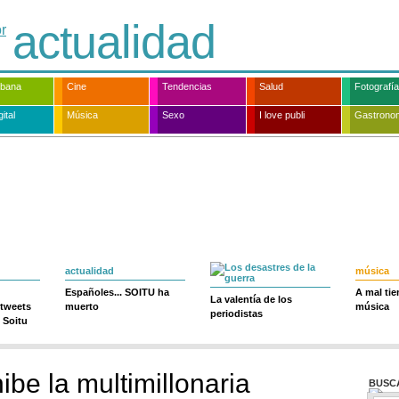
actualidad
rbana
Cine
Tendencias
Salud
Fotografía
ital
Música
Sexo
I love publi
Gastrono
actualidad
música
Españoles... SOITU ha
A mal ti
La valentía de los
 tweets
muerto
música
periodistas
 Soitu
hibe la multimillonaria
BUSC