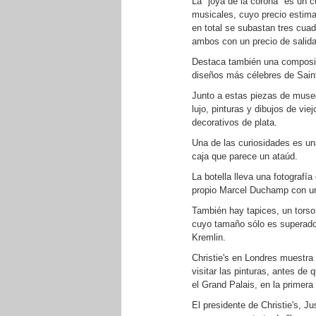
La "joya de la corona" es un 
musicales, cuyo precio estima
en total se subastan tres cuad
ambos con un precio de salida
Destaca también una composici
diseños más célebres de Saint
Junto a estas piezas de muse
lujo, pinturas y dibujos de vie
decorativos de plata.
Una de las curiosidades es un
caja que parece un ataúd.
La botella lleva una fotografía
propio Marcel Duchamp con un
También hay tapices, un torso
cuyo tamaño sólo es superado 
Kremlin.
Christie's en Londres muestra 
visitar las pinturas, antes de
el Grand Palais, en la primer
El presidente de Christie's, J