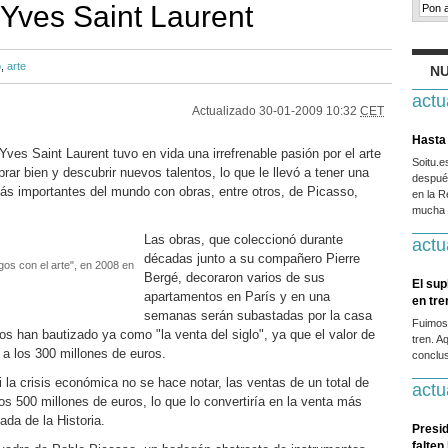
 Yves Saint Laurent
o
,
arte
NU
actu
Actualizado
30-01-2009 10:32
CET
Hasta 
ves Saint Laurent tuvo en vida una irrefrenable pasión por el arte
Soitu.
rar bien y descubrir nuevos talentos, lo que le llevó a tener una
después
ás importantes del mundo con obras, entre otros, de Picasso,
en la R
mucha g
Las obras, que coleccionó durante
actu
décadas junto a su compañero Pierre
gos con el arte", en 2008 en
Bergé, decoraron varios de sus
El sup
apartamentos en París y en una
en tr
semanas serán subastadas por la casa
Fuimos
rtos han bautizado ya como "la venta del siglo", ya que el valor de
tren. A
 a los 300 millones de euros.
conclus
i la crisis económica no se hace notar, las ventas de un total de
actu
os 500 millones de euros, lo que lo convertiría en la venta más
ada de la Historia.
Presid
falten