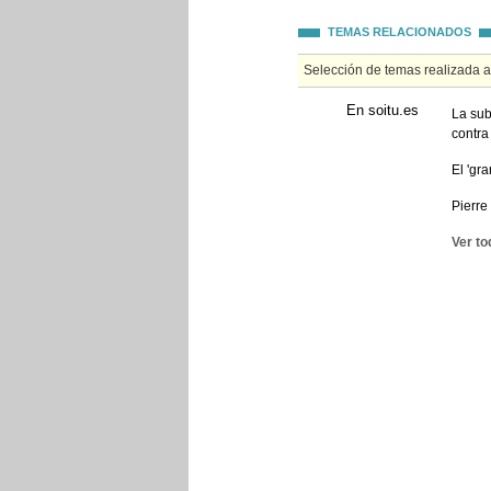
TEMAS RELACIONADOS
Selección de temas realizada 
En soitu.es
La sub
contra
El 'gr
Pierre
Ver to