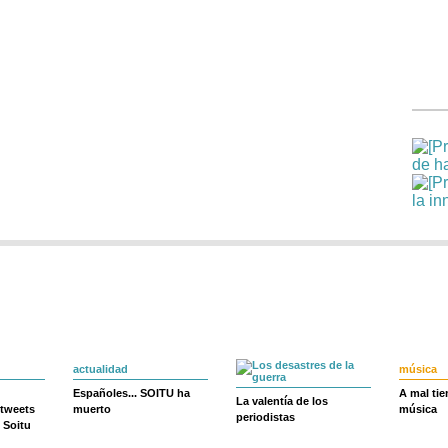
actualidad
música
Españoles... SOITU ha
A mal ti
La valentía de los
 tweets
muerto
música
periodistas
 Soitu