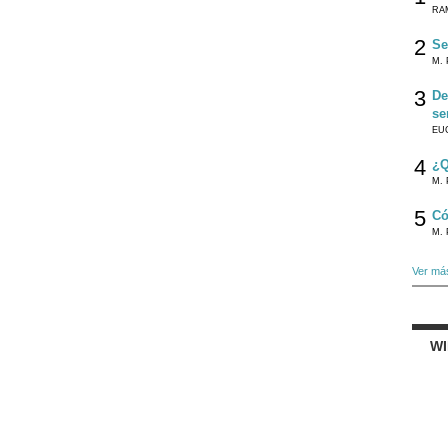
RA
2
Se
M. 
3
De
se
EU
4
¿Q
M. 
5
Có
M. 
Ver má
W