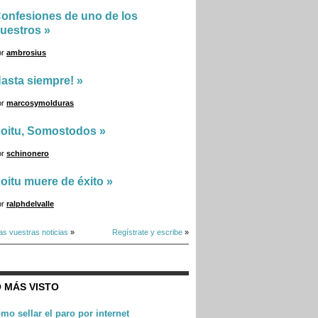
onfesiones de uno de los
uestros
»
or
ambrosius
asta siempre!
»
or
marcosymolduras
oitu, Somostodos
»
or
schinonero
oitu muere de éxito
»
or
ralphdelvalle
as vuestras noticias
»
Regístrate y escribe
»
 MÁS VISTO
mo sellar el paro por internet