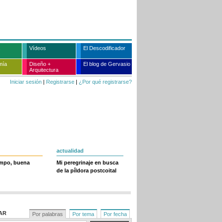
Vídeos
El Descodificador
mía
Diseño +
El blog de Gervasio
Arquitectura
Iniciar sesión
|
Registrarse
|
¿Por qué registrarse?
actualidad
empo, buena
Mi peregrinaje en busca
de la píldora postcoital
AR
Por palabras
Por tema
Por fecha