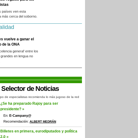
istas
s países ven esta
a más cerca del soborno.
alidad
es vuelve a ganar el
o de la ONA
xcelencia general' entre los
 grandes en lengua no
.
po de especialistas recomienda lo más jugoso de la red
¿Se ha preparado Rajoy para ser
presidente? »
En:
E-Campany@
Recomendación:
ALBERT MEDRÁN
Billetes en primera, eurodiputados y política
2.0 »