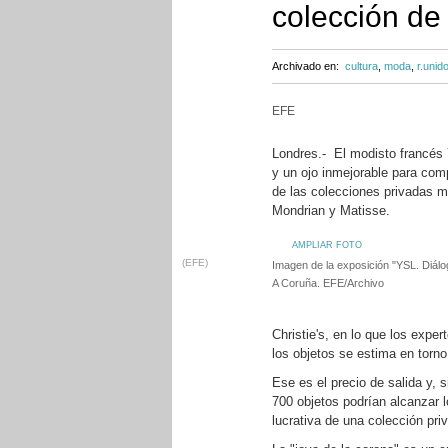
colección de
Archivado en:
cultura
,
moda
,
r.unid
EFE
Londres.- El modisto francés Y
y un ojo inmejorable para comp
de las colecciones privadas m
Mondrian y Matisse.
AMPLIAR FOTO
(EFE)
Imagen de la exposición "YSL. Diálo
A Coruña. EFE/Archivo
Christie's, en lo que los expe
los objetos se estima en torno
Ese es el precio de salida y, s
700 objetos podrían alcanzar l
lucrativa de una colección priv