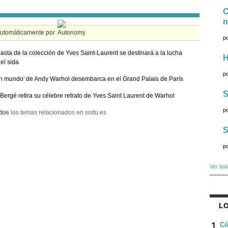
C
n
automáticamente por
p
asta de la colección de Yves Saint-Laurent se destinará a la lucha
H
 el sida
p
an mundo' de Andy Warhol desembarca en el Grand Palais de París
S
 Bergé retira su célebre retrato de Yves Saint Laurent de Warhol
p
dos
los temas relacionados en soitu.es
S
p
Ver tod
LO
1
Có