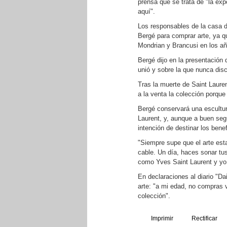
prensa que se trata de "la e
aquí".
Los responsables de la casa d
Bergé para comprar arte, ya q
Mondrian y Brancusi en los a
Bergé dijo en la presentación 
unió y sobre la que nunca disc
Tras la muerte de Saint Laure
a la venta la colección porque
Bergé conservará una escultur
Laurent, y, aunque a buen segu
intención de destinar los bene
"Siempre supe que el arte est
cable. Un día, haces sonar tu
como Yves Saint Laurent y yo 
En declaraciones al diario "Da
arte: "a mi edad, no compras
colección".
Imprimir
Rectificar