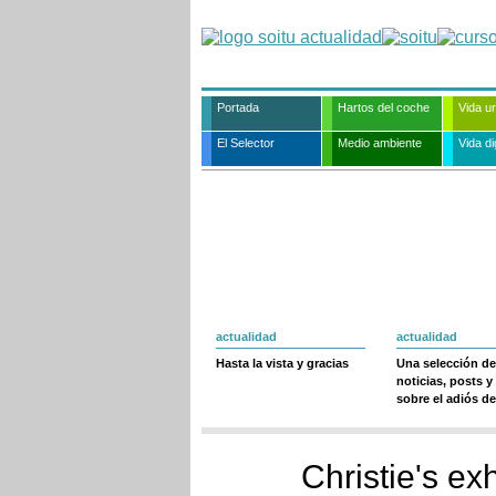
Portada
Hartos del coche
Vida u
El Selector
Medio ambiente
Vida dig
actualidad
actualidad
Hasta la vista y gracias
Una selección de
noticias, posts y
sobre el adiós de
Christie's ex