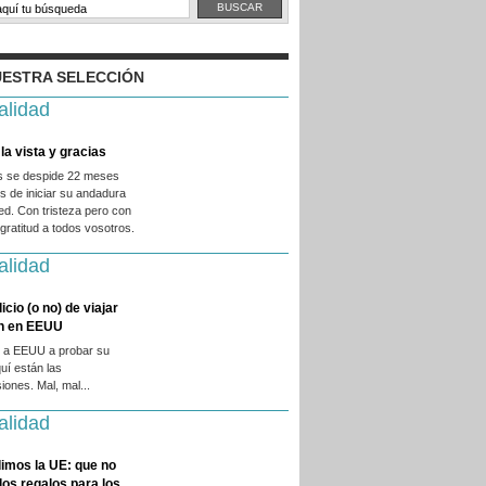
ESTRA SELECCIÓN
alidad
la vista y gracias
es se despide 22 meses
 de iniciar su andadura
ed. Con tristeza pero con
ratitud a todos vosotros.
alidad
licio (o no) de viajar
en en EEUU
 a EEUU a probar su
quí están las
iones. Mal, mal...
alidad
imos la UE: que no
 los regalos para los