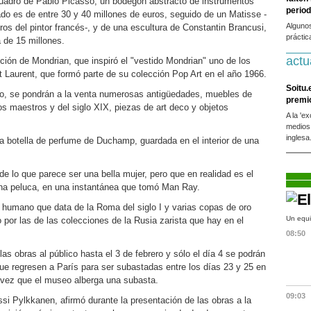
cuadro de Pablo Picasso, un bodegón abstracto de instrumentos
period
do es de entre 30 y 40 millones de euros, seguido de un Matisse -
Alguno
ros del pintor francés-, y de una escultura de Constantin Brancusi,
práctic
 de 15 millones.
actu
ón de Mondrian, que inspiró el "vestido Mondrian" uno de los
 Laurent, que formó parte de su colección Pop Art en el año 1966.
Soitu.
o, se pondrán a la venta numerosas antigüedades, muebles de
premi
jos maestros y del siglo XIX, piezas de art deco y objetos
A la 'e
medios
inglesa
a botella de perfume de Duchamp, guardada en el interior de una
 de lo que parece ser una bella mujer, pero que en realidad es el
a peluca, en una instantánea que tomó Man Ray.
 humano que data de la Roma del siglo I y varias copas de oro
Un equi
por las de las colecciones de la Rusia zarista que hay en el
08:50
las obras al público hasta el 3 de febrero y sólo el día 4 se podrán
 que regresen a París para ser subastadas entre los días 23 y 25 en
a vez que el museo alberga una subasta.
09:03
ussi Pylkkanen, afirmó durante la presentación de las obras a la