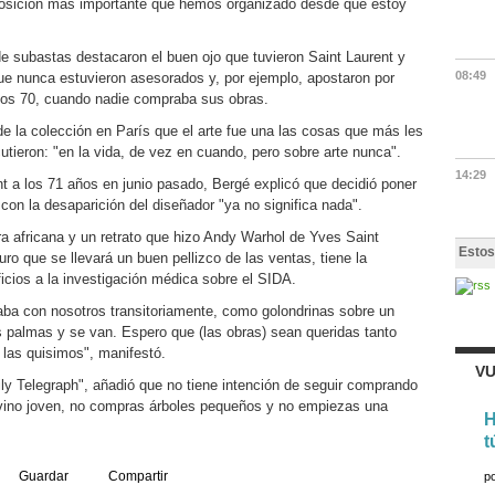
xposición más importante que hemos organizado desde que estoy
e subastas destacaron el buen ojo que tuvieron Saint Laurent y
08:49
ue nunca estuvieron asesorados y, por ejemplo, apostaron por
ños 70, cuando nadie compraba sus obras.
de la colección en París que el arte fue una las cosas que más les
utieron: "en la vida, de vez en cuando, pero sobre arte nunca".
14:29
nt a los 71 años en junio pasado, Bergé explicó que decidió poner
 con la desaparición del diseñador "ya no significa nada".
a africana y un retrato que hizo Andy Warhol de Yves Saint
Estos
ro que se llevará un buen pellizco de las ventas, tiene la
ficios a la investigación médica sobre el SIDA.
aba con nosotros transitoriamente, como golondrinas sobre un
s palmas y se van. Espero que (las obras) sean queridas tanto
las quisimos", manifestó.
VU
ily Telegraph", añadió que no tiene intención de seguir comprando
 vino joven, no compras árboles pequeños y no empiezas una
H
t
Guardar
Compartir
p