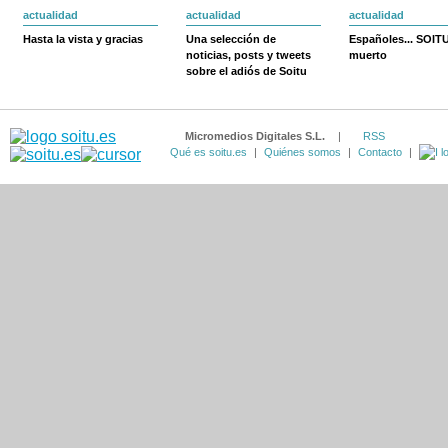
actualidad
actualidad
actualidad
Hasta la vista y gracias
Una selección de
Españoles... SOIT
noticias, posts y tweets
muerto
sobre el adiós de Soitu
Micromedios Digitales S.L.
|
RSS
Qué es soitu.es
|
Quiénes somos
|
Contacto
|