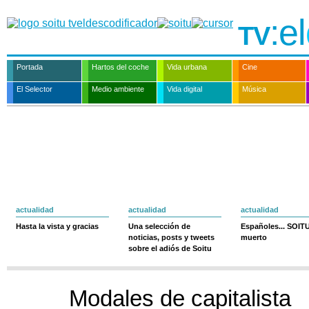
:el
TV
Portada
Hartos del coche
Vida urbana
Cine
El Selector
Medio ambiente
Vida digital
Música
actualidad
actualidad
actualidad
Hasta la vista y gracias
Una selección de
Españoles... SOIT
noticias, posts y tweets
muerto
sobre el adiós de Soitu
Modales de capitalista