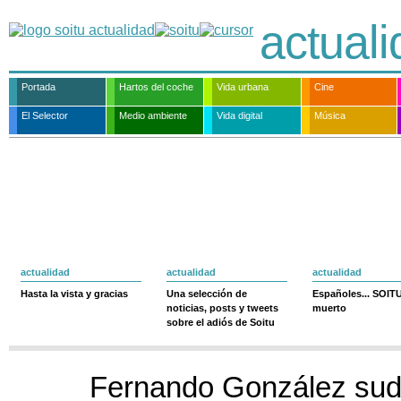
actual
Portada
Hartos del coche
Vida urbana
Cine
El Selector
Medio ambiente
Vida digital
Música
actualidad
actualidad
actualidad
Hasta la vista y gracias
Una selección de
Españoles... SOIT
noticias, posts y tweets
muerto
sobre el adiós de Soitu
Fernando González suda