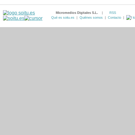
Micromedios Digitales S.L.
|
RSS
Qué es soitu.es
|
Quiénes somos
|
Contacto
|