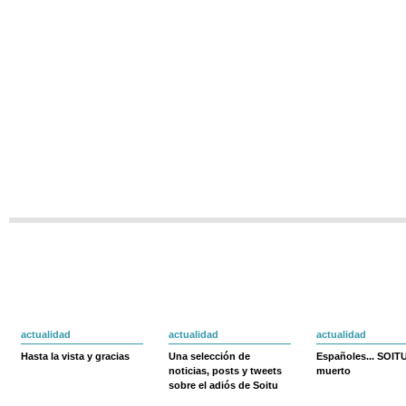
actualidad
actualidad
actualidad
Hasta la vista y gracias
Una selección de
Españoles... SOIT
noticias, posts y tweets
muerto
sobre el adiós de Soitu