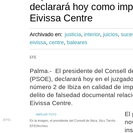
declarará hoy como imp
Eivissa Centre
Archivado en:
justicia
,
interior
,
juicios
,
suce
eivissa
,
centre
,
baleares
EFE
Palma.- El presidente del Consell de
(PSOE), declarará hoy en el juzgado
número 2 de Ibiza en calidad de im
delito de falsedad documental relac
Eivissa Centre.
El
AMPLIAR FOTO
(EFE)
no
En la imagen, el presidente del Consell de Ibiza, Xicu Tarrés.
EFE/Archivo
in