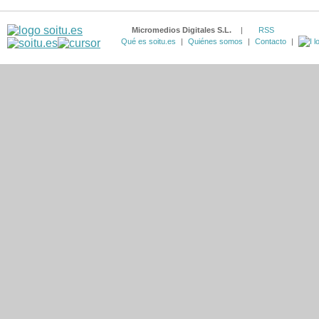
Micromedios Digitales S.L.
|
RSS
Qué es soitu.es
|
Quiénes somos
|
Contacto
|