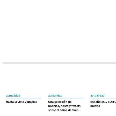
actualidad
actualidad
actualidad
Hasta la vista y gracias
Una selección de
Españoles... SOIT
noticias, posts y tweets
muerto
sobre el adiós de Soitu