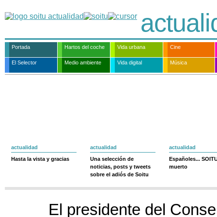
actual
Portada
Hartos del coche
Vida urbana
Cine
El Selector
Medio ambiente
Vida digital
Música
actualidad
actualidad
actualidad
Hasta la vista y gracias
Una selección de
Españoles... SOIT
noticias, posts y tweets
muerto
sobre el adiós de Soitu
El presidente del Consel