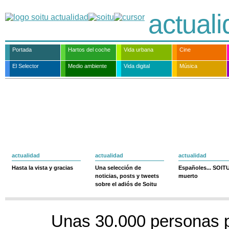
actual
Portada
Hartos del coche
Vida urbana
Cine
El Selector
Medio ambiente
Vida digital
Música
actualidad
actualidad
actualidad
Hasta la vista y gracias
Una selección de
Españoles... SOIT
noticias, posts y tweets
muerto
sobre el adiós de Soitu
Unas 30.000 personas 