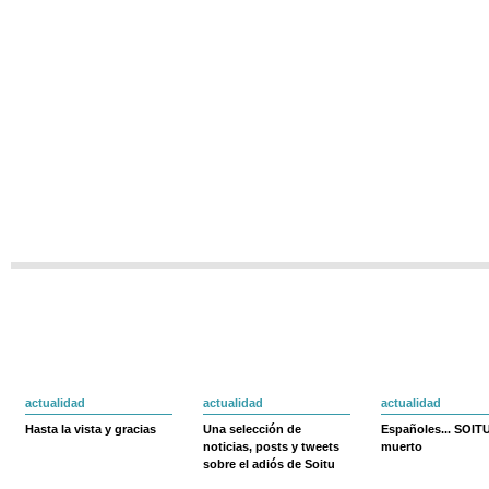
actualidad
actualidad
actualidad
Hasta la vista y gracias
Una selección de
Españoles... SOIT
noticias, posts y tweets
muerto
sobre el adiós de Soitu