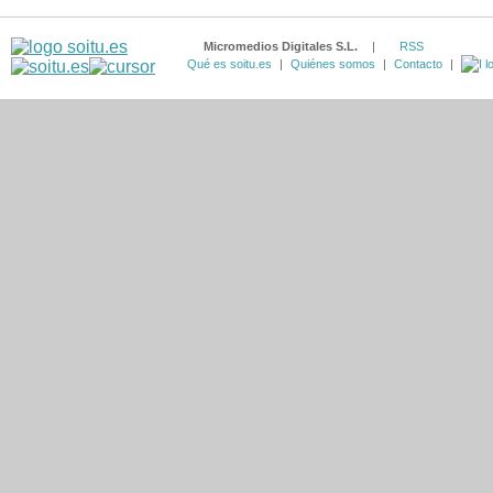
Micromedios Digitales S.L.
|
RSS
Qué es soitu.es
|
Quiénes somos
|
Contacto
|