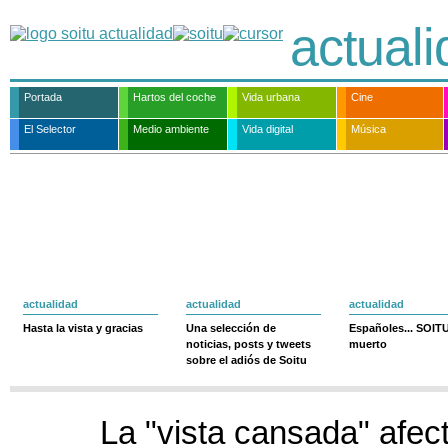
actual
Portada
Hartos del coche
Vida urbana
Cine
El Selector
Medio ambiente
Vida digital
Música
actualidad
actualidad
actualidad
Hasta la vista y gracias
Una selección de
Españoles... SOIT
noticias, posts y tweets
muerto
sobre el adiós de Soitu
La "vista cansada" afec