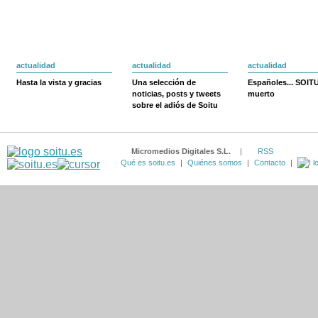
actualidad
actualidad
actualidad
Hasta la vista y gracias
Una selección de
Españoles... SOIT
noticias, posts y tweets
muerto
sobre el adiós de Soitu
Micromedios Digitales S.L.
|
RSS
Qué es soitu.es
|
Quiénes somos
|
Contacto
|