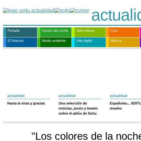
actual
Portada
Hartos del coche
Vida urbana
Cine
El Selector
Medio ambiente
Vida digital
Música
actualidad
actualidad
actualidad
Hasta la vista y gracias
Una selección de
Españoles... SOIT
noticias, posts y tweets
muerto
sobre el adiós de Soitu
"Los colores de la noc