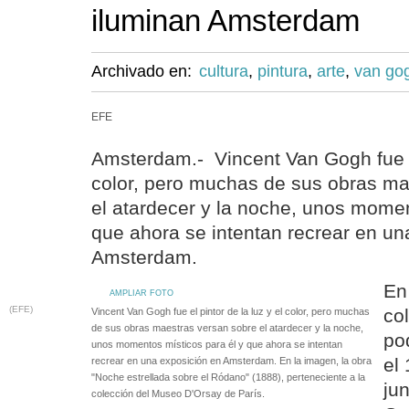
iluminan Amsterdam
Archivado en:
cultura
,
pintura
,
arte
,
van go
EFE
Amsterdam.- Vincent Van Gogh fue el
color, pero muchas de sus obras ma
el atardecer y la noche, unos momen
que ahora se intentan recrear en un
Amsterdam.
En
AMPLIAR FOTO
(EFE)
co
Vincent Van Gogh fue el pintor de la luz y el color, pero muchas
de sus obras maestras versan sobre el atardecer y la noche,
po
unos momentos místicos para él y que ahora se intentan
el 
recrear en una exposición en Amsterdam. En la imagen, la obra
"Noche estrellada sobre el Ródano" (1888), perteneciente a la
ju
colección del Museo D'Orsay de París.