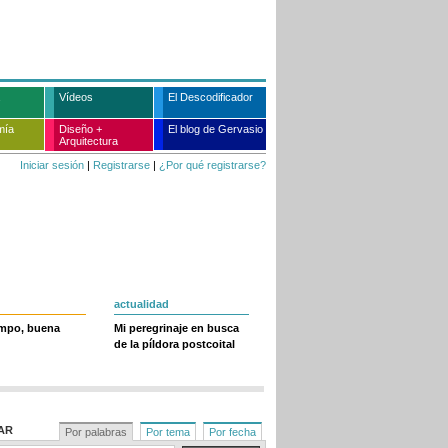
Vídeos
El Descodificador
mía
Diseño +
El blog de Gervasio
Arquitectura
Iniciar sesión
|
Registrarse
|
¿Por qué registrarse?
actualidad
empo, buena
Mi peregrinaje en busca
de la píldora postcoital
AR
Por palabras
Por tema
Por fecha