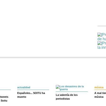
actualidad
música
Españoles... SOITU ha
A mal ti
La valentía de los
 tweets
muerto
música
periodistas
 Soitu