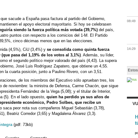
 que sacude a España pasa factura al partido del Gobierno,
08:49
mantienen el apoyo electoral mayoritario. Si hoy se celebrasen
guiría siendo la fuerza política más votada (39,7%)
del país,
uatro puntos con respecto a los comicios del 1-M. El Partido
 39,5%, cinco décimas menos que en las elecciones.
14:29
Unida (4,5%), CiU (3,4%) y
se consolida como quinta fuerza
D (que pasa del 1,19% de los votos al 3,1%)
. Además, su líder,
omo el segundo político mejor valorado del país (4,43). La supera
Gobierno, José Luis Rodríguez Zapatero, que obtiene un 4,55.
Estos
 la cuarta posición, junto a Paulino Rivero, con un 3,51.
raciones, de los miembros del Ejecutivo sólo aprueban tres, los
o de noviembre: la ministra de Defensa, Carme Chacón, que sigue
epresidenta Fernández de la Vega (5,08); y el titular de Interior,
a (5). En el lado opuesto,
quien ha perdido ya sus años de
cepresidente económico, Pedro Solbes, que recibe un
VU
lo saca peor nota sus compañeros Miguel Sebastián (3,78),
), Beatriz Corredor (3,65) y Magdalena Álvarez (3,3).
H
t
íntegra
(pdf: 73kb)
p