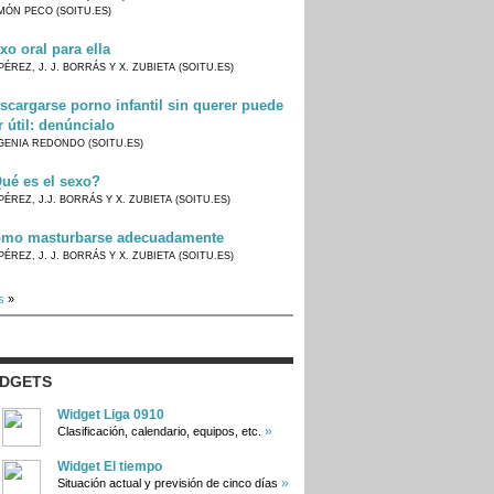
MÓN PECO (SOITU.ES)
xo oral para ella
PÉREZ, J. J. BORRÁS Y X. ZUBIETA (SOITU.ES)
scargarse porno infantil sin querer puede
r útil: denúncialo
GENIA REDONDO (SOITU.ES)
ué es el sexo?
PÉREZ, J.J. BORRÁS Y X. ZUBIETA (SOITU.ES)
mo masturbarse adecuadamente
PÉREZ, J. J. BORRÁS Y X. ZUBIETA (SOITU.ES)
s
»
IDGETS
Widget Liga 0910
»
Clasificación, calendario, equipos, etc.
Widget El tiempo
»
Situación actual y previsión de cinco días