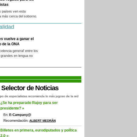
istas
s países ven esta
a más cerca del soborno.
alidad
es vuelve a ganar el
o de la ONA
xcelencia general' entre los
 grandes en lengua no
.
po de especialistas recomienda lo más jugoso de la red
¿Se ha preparado Rajoy para ser
presidente? »
En:
E-Campany@
Recomendación:
ALBERT MEDRÁN
Billetes en primera, eurodiputados y política
2.0 »