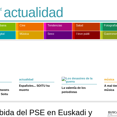
actualidad
rbana
Cine
Tendencias
Salud
Fotografía
ital
Música
Sexo
I love publi
Gastrono
actualidad
música
Españoles... SOITU ha
A mal ti
La valentía de los
 tweets
muerto
música
periodistas
 Soitu
bida del PSE en Euskadi y
BUSC