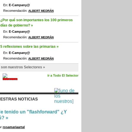
En:
E-Campany@
Recomendación:
ALBERT MEDRÁN
¿Por qué son importantes los 100 primeros
días de gobierno? »
En:
E-Campany@
Recomendación:
ALBERT MEDRÁN
5 reflexiones sobre las primarias »
En:
E-Campany@
Recomendación:
ALBERT MEDRÁN
 son nuestros Selectores »
ir a Todo El Selector
ESTRAS NOTICIAS
e tenido un "flashforward" ¿Y
ú?
»
or
rosamariaartal