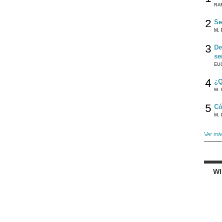
RA
2
Se
M. 
3
De
se
EU
4
¿Q
M. 
5
Có
M. 
Ver má
W