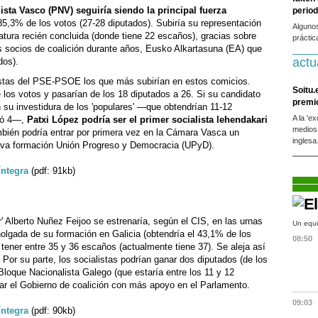
ista Vasco (PNV) seguiría siendo la principal fuerza
period
 35,3% de los votos (27-28 diputados). Subiría su representación
Alguno
latura recién concluida (donde tiene 22 escaños), gracias sobre
práctic
s socios de coalición durante años, Eusko Alkartasuna (EA) que
actu
dos).
istas del PSE-PSOE los que más subirían en estos comicios.
Soitu.
 los votos y pasarían de los 18 diputados a 26. Si su candidato
premi
 su investidura de los 'populares' —que obtendrían 11-12
A la 'e
3 ó 4—,
Patxi López podría ser el primer socialista lehendakari
medios
mbién podría entrar por primera vez en la Cámara Vasca un
inglesa
eva formación Unión Progreso y Democracia (UPyD).
íntegra
(pdf: 91kb)
r' Alberto Nuñez Feijoo se estrenaría, según el CIS, en las urnas
Un equi
 holgada de su formación en Galicia (obtendría el 43,1% de los
08:50
 tener entre 35 y 36 escaños (actualmente tiene 37). Se aleja así
 Por su parte, los socialistas podrían ganar dos diputados (de los
l Bloque Nacionalista Galego (que estaría entre los 11 y 12
dar el Gobierno de coalición con más apoyo en el Parlamento.
09:03
íntegra
(pdf: 90kb)