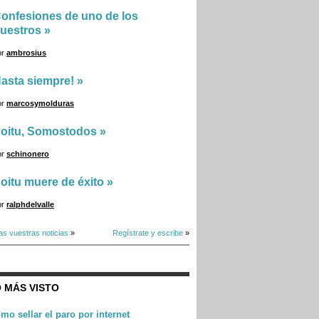
onfesiones de uno de los
uestros
»
or
ambrosius
asta siempre!
»
or
marcosymolduras
oitu, Somostodos
»
or
schinonero
oitu muere de éxito
»
or
ralphdelvalle
as vuestras noticias
»
Regístrate y escribe
»
 MÁS VISTO
mo sellar el paro por internet