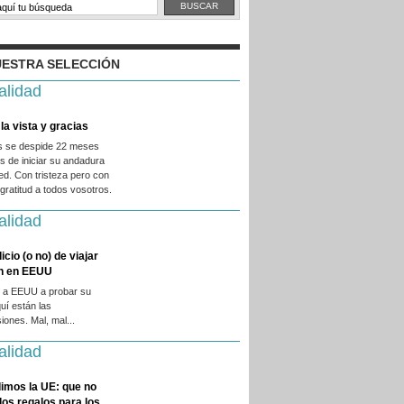
ESTRA SELECCIÓN
alidad
la vista y gracias
es se despide 22 meses
 de iniciar su andadura
ed. Con tristeza pero con
ratitud a todos vosotros.
alidad
licio (o no) de viajar
en en EEUU
 a EEUU a probar su
quí están las
iones. Mal, mal...
alidad
imos la UE: que no
 los regalos para los