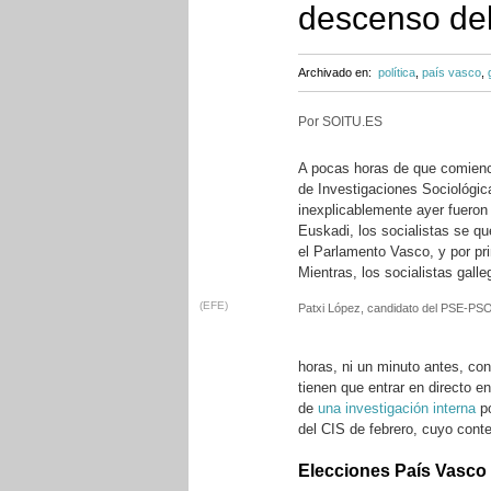
descenso del 
Archivado en:
política
,
país vasco
,
Por SOITU.ES
A pocas horas de que comienc
de Investigaciones Sociológi
inexplicablemente ayer fueron
Euskadi, los socialistas se qu
el Parlamento Vasco, y por pr
Mientras, los socialistas gall
(EFE)
Patxi López, candidato del PSE-PS
horas, ni un minuto antes, co
tienen que entrar en directo en
de
una investigación interna
po
del CIS de febrero, cuyo cont
Elecciones País Vasco