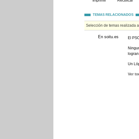
Imprimir
Rectificar
TEMAS RELACIONADOS
Selección de temas realizada 
En soitu.es
El PSO
Ningun
logran
Un Lóp
Ver to