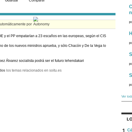
Guardar
Compartir
C
n
p
automáticamente por
H
E y el PP empatarían a 23 escaños en las europeas, según el CIS
p
o de los nuevos ministros aprueba, y sólo Chacón y De la Vega lo
S
ez Álvarez socialista podrá ser el futuro lehendakari
p
dos
los temas relacionados en soitu.es
S
p
Ver tod
LO
1
Có