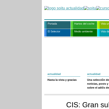
Portada
Hartos del coche
Vida u
El Selector
Medio ambiente
Vida dig
actualidad
actualidad
Hasta la vista y gracias
Una selección de
noticias, posts y
sobre el adiós de
CIS: Gran su