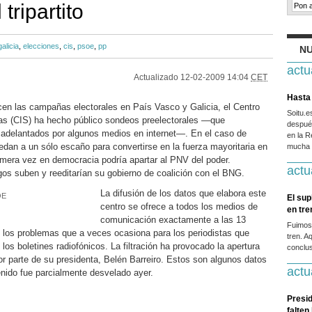
tripartito
galicia
,
elecciones
,
cis
,
psoe
,
pp
NU
actu
Actualizado
12-02-2009 14:04
CET
Hasta 
en las campañas electorales en País Vasco y Galicia, el Centro
Soitu.
cas (CIS) ha hecho público sondeos preelectorales —que
después
 adelantados por algunos medios en internet—. En el caso de
en la R
edan a un sólo escaño para convertirse en la fuerza mayoritaria en
mucha g
imera vez en democracia podría apartar al PNV del poder.
actu
egos suben y reeditarían su gobierno de coalición con el BNG.
La difusión de los datos que elabora este
OE
El sup
centro se ofrece a todos los medios de
en tr
comunicación exactamente a las 13
Fuimos
n los problemas que a veces ocasiona para los periodistas que
tren. A
 los boletines radiofónicos. La filtración ha provocado la apertura
conclus
r parte de su presidenta, Belén Barreiro. Estos son algunos datos
actu
enido fue parcialmente desvelado ayer.
Presid
falten