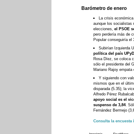
Barómetro de enero
La crisis económica
aunque los socialistas 
elecciones,
el PSOE se
pero perdería más de c
Popular conseguiría el
Subirían Izquierda 
política del país UPy
Rosa Díez, se coloca c
sólo el presidente del 
Mariano Rajoy empata en
Y siguiendo con valo
mismos que en el últim
disparada (5.35); la vic
Alfredo Pérez Rubalcab
apoyo social es el vi
suspenso de 3,84
. Só
Fernández Bermejo (3,61
Consulta la encuesta 