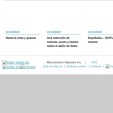
actualidad
actualidad
actualidad
Hasta la vista y gracias
Una selección de
Españoles... SOIT
noticias, posts y tweets
muerto
sobre el adiós de Soitu
Micromedios Digitales S.L.
|
RSS
Qué es soitu.es
|
Quiénes somos
|
Contacto
|