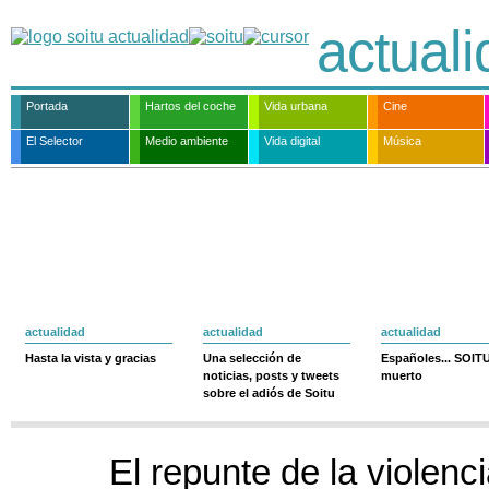
actual
Portada
Hartos del coche
Vida urbana
Cine
El Selector
Medio ambiente
Vida digital
Música
actualidad
actualidad
actualidad
Hasta la vista y gracias
Una selección de
Españoles... SOIT
noticias, posts y tweets
muerto
sobre el adiós de Soitu
El repunte de la violen