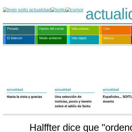
actual
Portada
Hartos del coche
Vida urbana
Cine
El Selector
Medio ambiente
Vida digital
Música
actualidad
actualidad
actualidad
Hasta la vista y gracias
Una selección de
Españoles... SOIT
noticias, posts y tweets
muerto
sobre el adiós de Soitu
Halffter dice que "orden