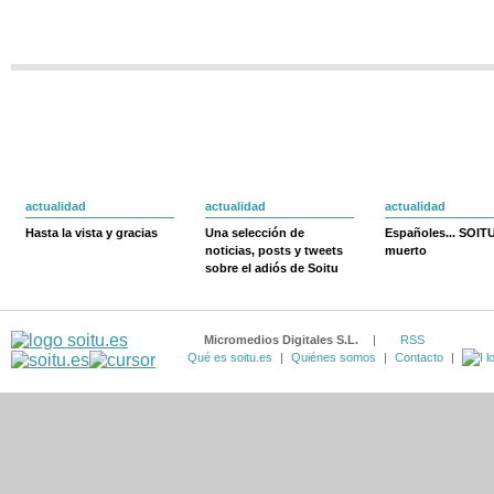
actualidad
actualidad
actualidad
Hasta la vista y gracias
Una selección de
Españoles... SOIT
noticias, posts y tweets
muerto
sobre el adiós de Soitu
Micromedios Digitales S.L.
|
RSS
Qué es soitu.es
|
Quiénes somos
|
Contacto
|