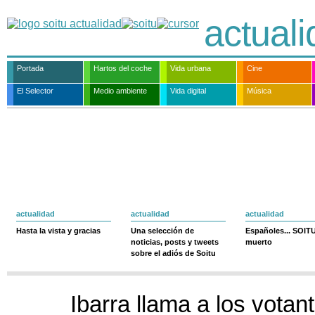
actual
Portada
Hartos del coche
Vida urbana
Cine
El Selector
Medio ambiente
Vida digital
Música
actualidad
actualidad
actualidad
Hasta la vista y gracias
Una selección de
Españoles... SOIT
noticias, posts y tweets
muerto
sobre el adiós de Soitu
Ibarra llama a los votan