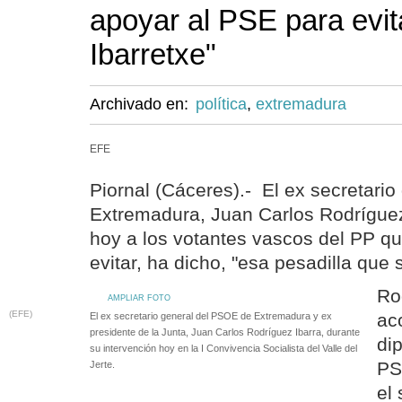
apoyar al PSE para evita
Ibarretxe"
Archivado en:
política
,
extremadura
EFE
Piornal (Cáceres).- El ex secretari
Extremadura, Juan Carlos Rodríguez
hoy a los votantes vascos del PP q
evitar, ha dicho, "esa pesadilla que 
Ro
AMPLIAR FOTO
(EFE)
ac
El ex secretario general del PSOE de Extremadura y ex
presidente de la Junta, Juan Carlos Rodríguez Ibarra, durante
di
su intervención hoy en la I Convivencia Socialista del Valle del
PS
Jerte.
el 