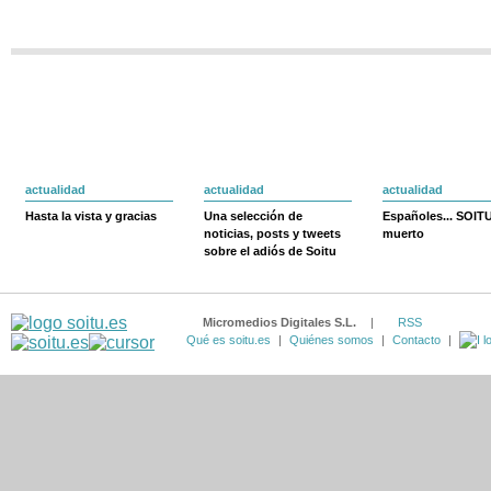
actualidad
actualidad
actualidad
Hasta la vista y gracias
Una selección de
Españoles... SOIT
noticias, posts y tweets
muerto
sobre el adiós de Soitu
Micromedios Digitales S.L.
|
RSS
Qué es soitu.es
|
Quiénes somos
|
Contacto
|