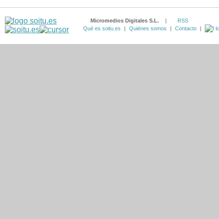
Micromedios Digitales S.L.
|
RSS
Qué es soitu.es
|
Quiénes somos
|
Contacto
|