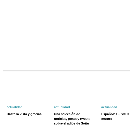
actualidad
actualidad
actualidad
Hasta la vista y gracias
Una selección de
Españoles... SOIT
noticias, posts y tweets
muerto
sobre el adiós de Soitu