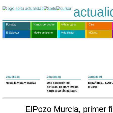
actual
Portada
Hartos del coche
Vida urbana
Cine
El Selector
Medio ambiente
Vida digital
Música
actualidad
actualidad
actualidad
Hasta la vista y gracias
Una selección de
Españoles... SOIT
noticias, posts y tweets
muerto
sobre el adiós de Soitu
ElPozo Murcia, primer fi