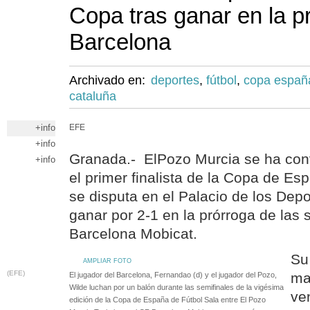
Copa tras ganar en la p
Barcelona
Archivado en:
deportes
,
fútbol
,
copa españ
cataluña
+info
EFE
+info
Granada.- ElPozo Murcia se ha conv
+info
el primer finalista de la Copa de Es
se disputa en el Palacio de los Dep
ganar por 2-1 en la prórroga de las 
Barcelona Mobicat.
Su 
AMPLIAR FOTO
(EFE)
ma
El jugador del Barcelona, Fernandao (d) y el jugador del Pozo,
Wilde luchan por un balón durante las semifinales de la vigésima
ve
edición de la Copa de España de Fútbol Sala entre El Pozo