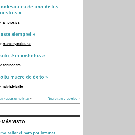
onfesiones de uno de los
uestros
»
or
ambrosius
asta siempre!
»
or
marcosymolduras
oitu, Somostodos
»
or
schinonero
oitu muere de éxito
»
or
ralphdelvalle
as vuestras noticias
»
Regístrate y escribe
»
 MÁS VISTO
mo sellar el paro por internet