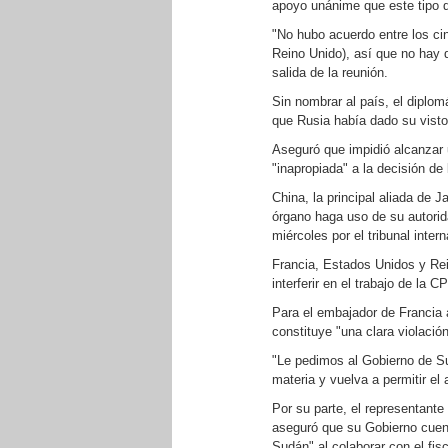
apoyo unánime que este tipo 
"No hubo acuerdo entre los c
Reino Unido), así que no hay 
salida de la reunión.
Sin nombrar al país, el diplom
que Rusia había dado su visto
Aseguró que impidió alcanzar 
"inapropiada" a la decisión de
China, la principal aliada de 
órgano haga uso de su autorid
miércoles por el tribunal inte
Francia, Estados Unidos y Re
interferir en el trabajo de la CP
Para el embajador de Francia 
constituye "una clara violació
"Le pedimos al Gobierno de S
materia y vuelva a permitir el
Por su parte, el representa
aseguró que su Gobierno cuent
Sudán" al colaborar con el fi