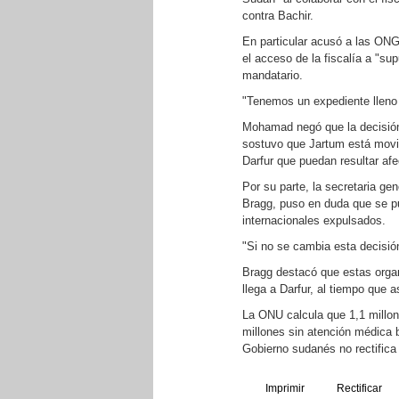
contra Bachir.
En particular acusó a las ONGs
el acceso de la fiscalía a "su
mandatario.
"Tenemos un expediente lleno 
Mohamad negó que la decisión 
sostuvo que Jartum está movil
Darfur que puedan resultar afe
Por su parte, la secretaria g
Bragg, puso en duda que se pu
internacionales expulsados.
"Si no se cambia esta decisión
Bragg destacó que estas organ
llega a Darfur, al tiempo que 
La ONU calcula que 1,1 millone
millones sin atención médica 
Gobierno sudanés no rectifica
Imprimir
Rectificar