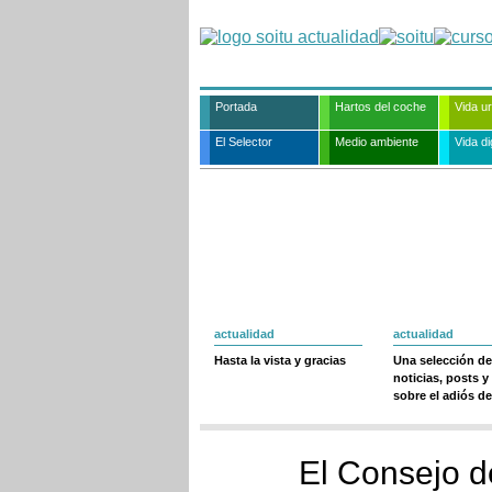
Portada
Hartos del coche
Vida u
El Selector
Medio ambiente
Vida dig
actualidad
actualidad
Hasta la vista y gracias
Una selección de
noticias, posts y
sobre el adiós de
El Consejo d