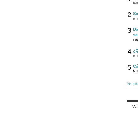
RA
2
Se
M. 
3
De
se
EU
4
¿Q
M. 
5
Có
M. 
Ver má
W