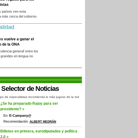
istas
s países ven esta
a más cerca del soborno.
alidad
es vuelve a ganar el
o de la ONA
xcelencia general' entre los
 grandes en lengua no
.
po de especialistas recomienda lo más jugoso de la red
¿Se ha preparado Rajoy para ser
presidente? »
En:
E-Campany@
Recomendación:
ALBERT MEDRÁN
Billetes en primera, eurodiputados y política
2.0 »