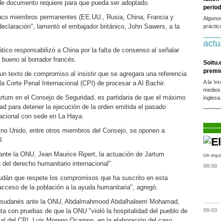
de documento requiere para que pueda ser adoptado.
period
inco miembros permanentes (EE.UU., Rusia, China, Francia y
Alguno
declaración", lamentó el embajador británico, John Sawers, a la
práctic
actu
ático responsabilizó a China por la falta de consenso al señalar
 bueno al borrador francés.
Soitu.
premi
un texto de compromiso al insistir que se agregara una referencia
A la 'e
 la Corte Penal Internacional (CPI) de procesar a Al Bachir.
medios
Jartum en el Consejo de Seguridad, es partidaria de que el máximo
inglesa
ad para detener la ejecución de la orden emitida el pasado
rnacional con sede en La Haya.
ino Unido, entre otros miembros del Consejo, se oponen a
I.
ante la ONU, Jean Maurice Ripert, la actuación de Jartum
Un equi
n del derecho humanitario internacional".
08:50
udán que respete los compromisos que ha suscrito en esta
 acceso de la población a la ayuda humanitaria", agregó.
nte sudanés ante la ONU, Abdalmahmood Abdalhaleem Mohamad,
a con pruebas de que la ONU "violó la hospitalidad del pueblo de
09:03
scal del CPI, Luis Moreno Ocampo, en la elaboración del caso