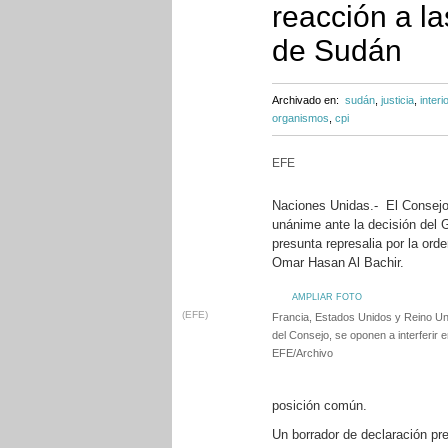
reacción a l
de Sudán
Archivado en:
sudán
,
justicia
,
interio
organismos
,
cpi
EFE
Naciones Unidas.- El Consejo
unánime ante la decisión del 
presunta represalia por la ord
Omar Hasan Al Bachir.
AMPLIAR FOTO
(EFE)
Francia, Estados Unidos y Reino Un
del Consejo, se oponen a interferir e
EFE/Archivo
posición común.
Un borrador de declaración pr