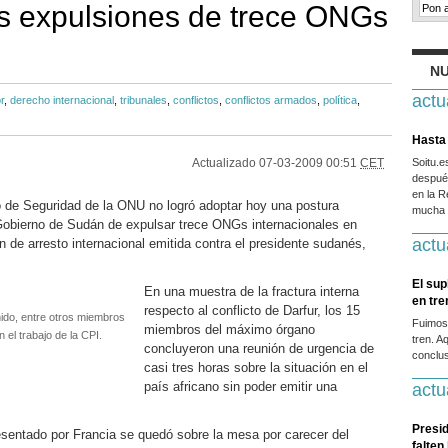
as expulsiones de trece ONGs
NU
actu
r
,
derecho internacional
,
tribunales
,
conflictos
,
conflictos armados
,
política
,
Hasta 
Actualizado
07-03-2009 00:51
CET
Soitu.
después
en la R
 de Seguridad de la ONU no logró adoptar hoy una postura
mucha g
Gobierno de Sudán de expulsar trece ONGs internacionales en
actu
en de arresto internacional emitida contra el presidente sudanés,
El sup
En una muestra de la fractura interna
en tr
respecto al conflicto de Darfur, los 15
ido, entre otros miembros
Fuimos
miembros del máximo órgano
n el trabajo de la CPI.
tren. A
concluyeron una reunión de urgencia de
conclus
casi tres horas sobre la situación en el
país africano sin poder emitir una
actu
Presid
esentado por Francia se quedó sobre la mesa por carecer del
falten