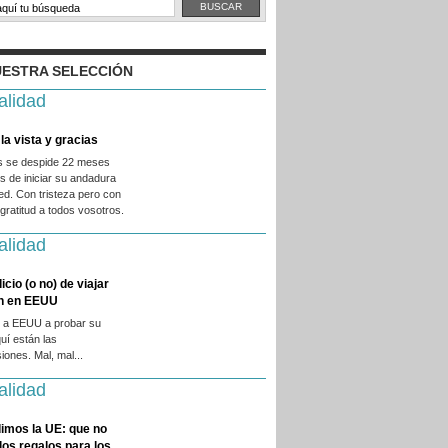
ESTRA SELECCIÓN
alidad
la vista y gracias
es se despide 22 meses
 de iniciar su andadura
ed. Con tristeza pero con
ratitud a todos vosotros.
alidad
licio (o no) de viajar
en en EEUU
 a EEUU a probar su
quí están las
iones. Mal, mal...
alidad
imos la UE: que no
 los regalos para los