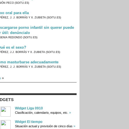
MÓN PECO (SOITU.ES)
xo oral para ella
PÉREZ, J. J. BORRÁS Y X. ZUBIETA (SOITU.ES)
scargarse porno infantil sin querer puede
r útil: denúncialo
GENIA REDONDO (SOITU.ES)
ué es el sexo?
PÉREZ, J.J. BORRÁS Y X. ZUBIETA (SOITU.ES)
mo masturbarse adecuadamente
PÉREZ, J. J. BORRÁS Y X. ZUBIETA (SOITU.ES)
s
»
IDGETS
Widget Liga 0910
»
Clasificación, calendario, equipos, etc.
Widget El tiempo
»
Situación actual y previsión de cinco días