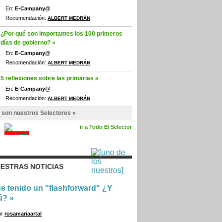
En:
E-Campany@
Recomendación:
ALBERT MEDRÁN
¿Por qué son importantes los 100 primeros
días de gobierno? »
En:
E-Campany@
Recomendación:
ALBERT MEDRÁN
5 reflexiones sobre las primarias »
En:
E-Campany@
Recomendación:
ALBERT MEDRÁN
 son nuestros Selectores »
ir a Todo El Selector
ESTRAS NOTICIAS
e tenido un "flashforward" ¿Y
ú?
»
or
rosamariaartal