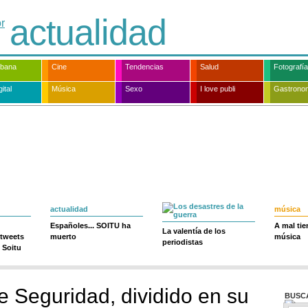
actualidad
rbana
Cine
Tendencias
Salud
Fotografía
ital
Música
Sexo
I love publi
Gastrono
actualidad
música
Españoles... SOITU ha
A mal ti
La valentía de los
 tweets
muerto
música
periodistas
 Soitu
e Seguridad, dividido en su
BUSC