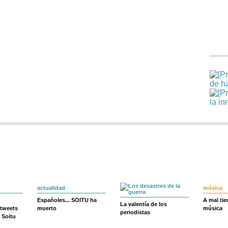
actualidad
música
Españoles... SOITU ha
A mal ti
La valentía de los
 tweets
muerto
música
periodistas
 Soitu