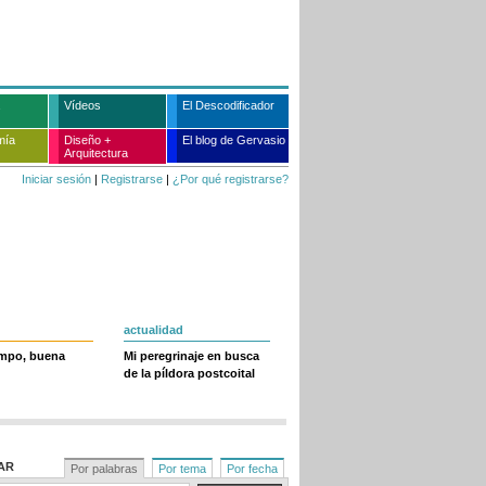
Vídeos
El Descodificador
mía
Diseño +
El blog de Gervasio
Arquitectura
Iniciar sesión
|
Registrarse
|
¿Por qué registrarse?
actualidad
empo, buena
Mi peregrinaje en busca
de la píldora postcoital
AR
Por palabras
Por tema
Por fecha