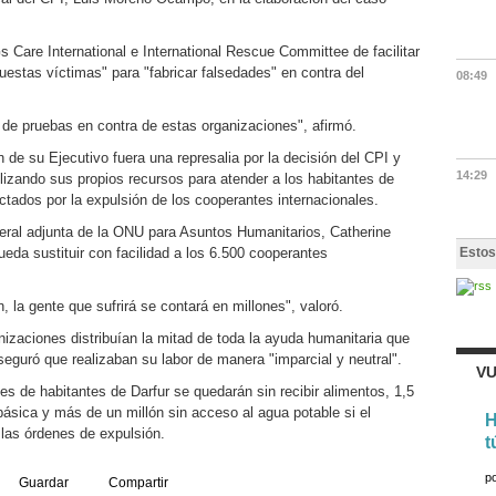
 Care International e International Rescue Committee de facilitar
puestas víctimas" para "fabricar falsedades" en contra del
08:49
de pruebas en contra de estas organizaciones", afirmó.
de su Ejecutivo fuera una represalia por la decisión del CPI y
14:29
izando sus propios recursos para atender a los habitantes de
ctados por la expulsión de los cooperantes internacionales.
eneral adjunta de la ONU para Asuntos Humanitarios, Catherine
eda sustituir con facilidad a los 6.500 cooperantes
Estos
, la gente que sufrirá se contará en millones", valoró.
izaciones distribuían la mitad de toda la ayuda humanitaria que
aseguró que realizaban su labor de manera "imparcial y neutral".
VU
s de habitantes de Darfur se quedarán sin recibir alimentos, 1,5
básica y más de un millón sin acceso al agua potable si el
H
 las órdenes de expulsión.
t
p
Guardar
Compartir