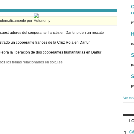
C
n
automáticamente por
p
cuestradores del cooperante francés en Darfur piden un rescate
H
trado un cooperante francés de la Cruz Roja en Darfur
p
lebra la liberación de dos cooperantes humanitarias en Darfur
S
dos
los temas relacionados en soitu.es
p
S
p
Ver tod
LO
1
Có