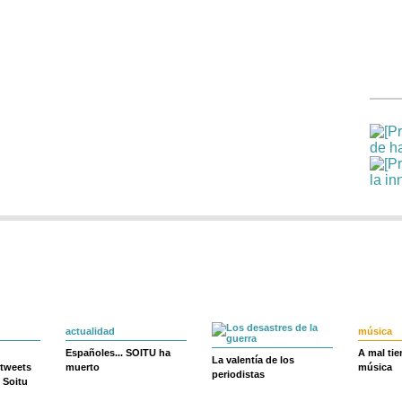
actualidad
música
Españoles... SOITU ha
A mal ti
La valentía de los
 tweets
muerto
música
periodistas
 Soitu