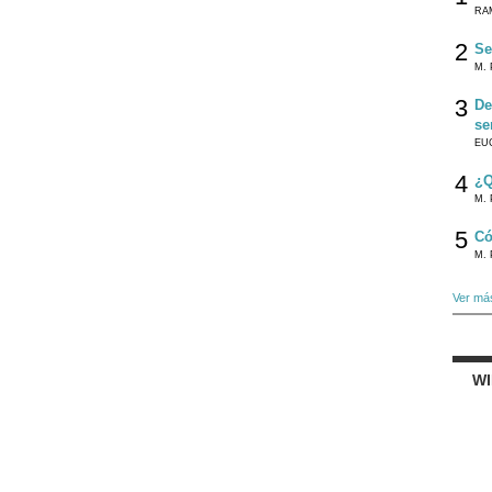
RA
2
Se
M. 
3
De
se
EU
4
¿Q
M. 
5
Có
M. 
Ver má
W