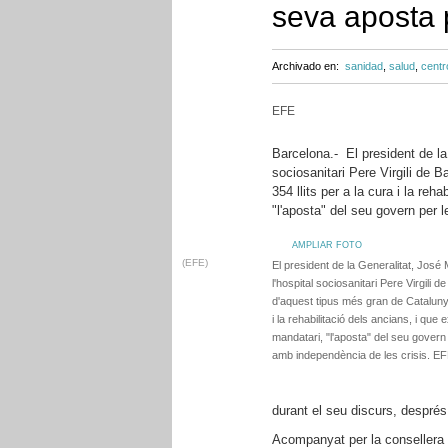
seva aposta p
Archivado en:
sanidad
,
salud
,
centr
EFE
Barcelona.- El president de la 
sociosanitari Pere Virgili de
354 llits per a la cura i la re
"l'aposta" del seu govern per 
AMPLIAR FOTO
(EFE)
El president de la Generalitat, José 
l'hospital sociosanitari Pere Virgili 
d'aquest tipus més gran de Catalunya
i la rehabilitació dels ancians, i que
mandatari, "l'aposta" del seu govern 
amb independència de les crisis. EF
durant el seu discurs, després
Acompanyat per la consellera d