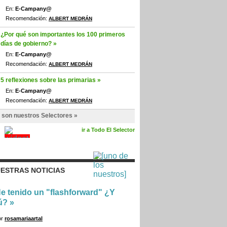
En:
E-Campany@
Recomendación:
ALBERT MEDRÁN
¿Por qué son importantes los 100 primeros
días de gobierno? »
En:
E-Campany@
Recomendación:
ALBERT MEDRÁN
5 reflexiones sobre las primarias »
En:
E-Campany@
Recomendación:
ALBERT MEDRÁN
 son nuestros Selectores »
ir a Todo El Selector
ESTRAS NOTICIAS
e tenido un "flashforward" ¿Y
ú?
»
or
rosamariaartal