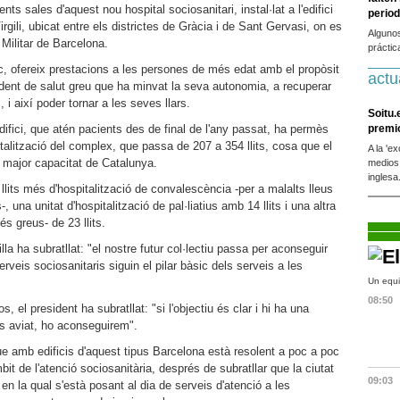
ents sales d'aquest nou hospital sociosanitari, instal·lat a l'edifici
period
rgili, ubicat entre els districtes de Gràcia i de Sant Gervasi, on es
Alguno
 Militar de Barcelona.
práctic
c, ofereix prestacions a les persones de més edat amb el propòsit
actu
ident de salut greu que ha minvat la seva autonomia, a recuperar
i així poder tornar a les seves llars.
Soitu.
fici, que atén pacients des de final de l'any passat, ha permès
premi
talització del complex, que passa de 207 a 354 llits, cosa que el
A la 'e
 major capacitat de Catalunya.
medios
inglesa
0 llits més d'hospitalització de convalescència -per a malalts lleus
 una unitat d'hospitalització de pal·liatius amb 14 llits i una altra
s greus- de 23 llits.
la ha subratllat: "el nostre futur col·lectiu passa per aconseguir
rveis sociosanitaris siguin el pilar bàsic dels serveis a les
Un equi
08:50
s, el president ha subratllat: "si l'objectiu és clar i hi ha una
s aviat, ho aconseguirem".
e amb edificis d'aquest tipus Barcelona està resolent a poc a poc
bit de l'atenció sociosanitària, després de subratllar que la ciutat
09:03
en la qual s'està posant al dia de serveis d'atenció a les