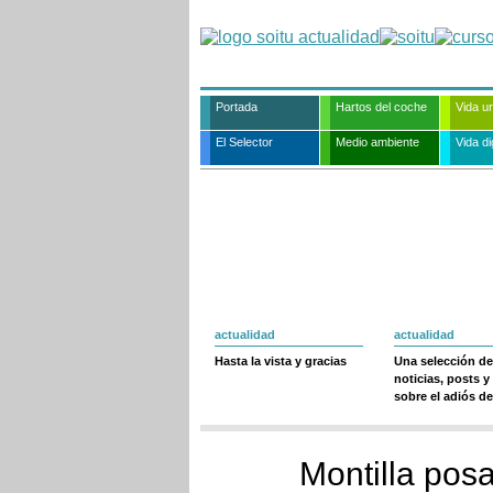
Portada
Hartos del coche
Vida u
El Selector
Medio ambiente
Vida dig
actualidad
actualidad
Hasta la vista y gracias
Una selección de
noticias, posts y
sobre el adiós de
Montilla posa