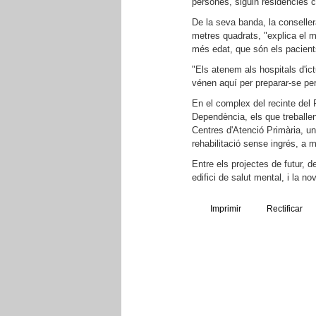
persones, siguin residències 
De la seva banda, la conseller
metres quadrats, "explica el 
més edat, que són els pacien
"Els atenem als hospitals d'ic
vénen aquí per preparar-se per
En el complex del recinte del P
Dependència, els que treballen
Centres d'Atenció Primària, un 
rehabilitació sense ingrés, a m
Entre els projectes de futur, 
edifici de salut mental, i la 
Imprimir
Rectificar