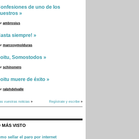
onfesiones de uno de los
uestros
»
or
ambrosius
asta siempre!
»
or
marcosymolduras
oitu, Somostodos
»
or
schinonero
oitu muere de éxito
»
or
ralphdelvalle
as vuestras noticias
»
Regístrate y escribe
»
 MÁS VISTO
mo sellar el paro por internet