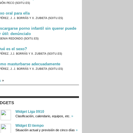
MÓN PECO (SOITU.ES)
xo oral para ella
PÉREZ, J. J. BORRÁS Y X. ZUBIETA (SOITU.ES)
scargarse porno infantil sin querer puede
r útil: denúncialo
GENIA REDONDO (SOITU.ES)
ué es el sexo?
PÉREZ, J.J. BORRÁS Y X. ZUBIETA (SOITU.ES)
mo masturbarse adecuadamente
PÉREZ, J. J. BORRÁS Y X. ZUBIETA (SOITU.ES)
s
»
IDGETS
Widget Liga 0910
»
Clasificación, calendario, equipos, etc.
Widget El tiempo
»
Situación actual y previsión de cinco días