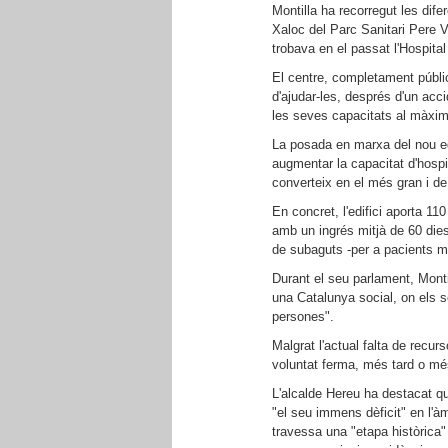
Montilla ha recorregut les difer
Xaloc del Parc Sanitari Pere Vi
trobava en el passat l'Hospital
El centre, completament públi
d'ajudar-les, després d'un acc
les seves capacitats al màxim, 
La posada en marxa del nou edi
augmentar la capacitat d'hospi
converteix en el més gran i de
En concret, l'edifici aporta 11
amb un ingrés mitjà de 60 dies-,
de subaguts -per a pacients mé
Durant el seu parlament, Montil
una Catalunya social, on els se
persones".
Malgrat l'actual falta de recurso
voluntat ferma, més tard o mé
L'alcalde Hereu ha destacat qu
"el seu immens dèficit" en l'àm
travessa una "etapa històrica" 