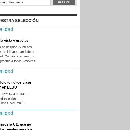
ESTRA SELECCIÓN
alidad
la vista y gracias
es se despide 22 meses
 de iniciar su andadura
ed. Con tristeza pero con
ratitud a todos vosotros.
alidad
licio (o no) de viajar
en en EEUU
 a EEUU a probar su
quí están las
iones. Mal, mal...
alidad
imos la UE: que no
 los regalos para los