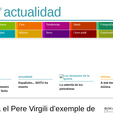
actualidad
rbana
Cine
Tendencias
Salud
Fotografía
ital
Música
Sexo
I love publi
Gastrono
actualidad
música
Españoles... SOITU ha
A mal ti
La valentía de los
 tweets
muerto
música
periodistas
 Soitu
 el Pere Virgili d'exemple de
BUSC