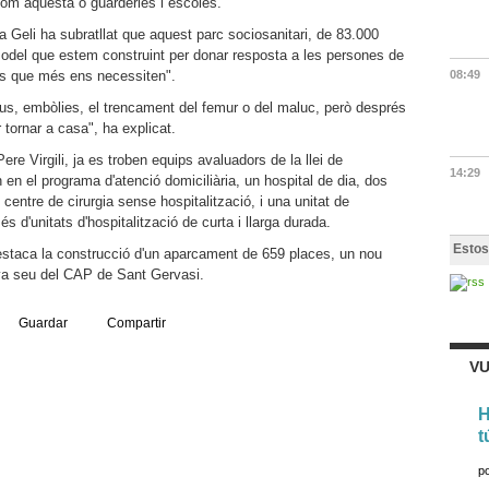
com aquesta o guarderies i escoles.
a Geli ha subratllat que aquest parc sociosanitari, de 83.000
model que estem construint per donar resposta a les persones de
ts que més ens necessiten".
08:49
tus, embòlies, el trencament del femur o del maluc, però després
 tornar a casa", ha explicat.
ere Virgili, ja es troben equips avaluadors de la llei de
14:29
 en el programa d'atenció domiciliària, un hospital de dia, dos
centre de cirurgia sense hospitalització, i una unitat de
és d'unitats d'hospitalització de curta i llarga durada.
Estos
destaca la construcció d'un aparcament de 659 places, un nou
nova seu del CAP de Sant Gervasi.
Guardar
Compartir
VU
H
t
p