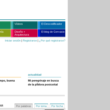
Vídeos
El Descodificador
mía
Diseño +
El blog de Gervasio
Arquitectura
Iniciar sesión
|
Registrarse
|
¿Por qué registrarse?
actualidad
empo, buena
Mi peregrinaje en busca
de la píldora postcoital
AR
Por palabras
Por tema
Por fecha