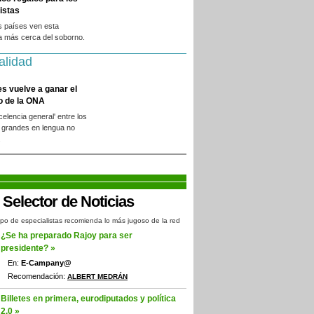
istas
s países ven esta
a más cerca del soborno.
alidad
es vuelve a ganar el
o de la ONA
xcelencia general' entre los
 grandes en lengua no
.
po de especialistas recomienda lo más jugoso de la red
¿Se ha preparado Rajoy para ser
presidente? »
En:
E-Campany@
Recomendación:
ALBERT MEDRÁN
Billetes en primera, eurodiputados y política
2.0 »