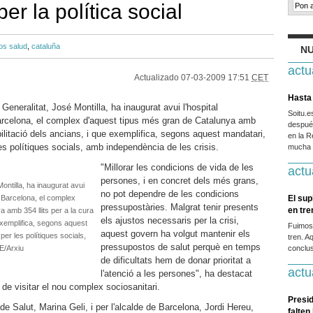
er la política social
os salud
,
cataluña
NU
actu
Actualizado
07-03-2009 17:51
CET
Hasta 
Generalitat, José Montilla, ha inaugurat avui l'hospital
Soitu.
 Barcelona, el complex d'aquest tipus més gran de Catalunya amb
después
habilitació dels ancians, i que exemplifica, segons aquest mandatari,
en la R
les polítiques socials, amb independència de les crisis.
mucha g
"Millorar les condicions de vida de les
actu
persones, i en concret dels més grans,
Montilla, ha inaugurat avui
no pot dependre de les condicions
de Barcelona, el complex
El sup
pressupostàries. Malgrat tenir presents
en tr
 amb 354 llits per a la cura
els ajustos necessaris per la crisi,
 exemplifica, segons aquest
Fuimos
aquest govern ha volgut mantenir els
per les polítiques socials,
tren. A
pressupostos de salut perquè en temps
E/Arxiu
conclus
de dificultats hem de donar prioritat a
actu
l'atenció a les persones", ha destacat
 de visitar el nou complex sociosanitari.
Presid
e Salut, Marina Geli, i per l'alcalde de Barcelona, Jordi Hereu,
falten