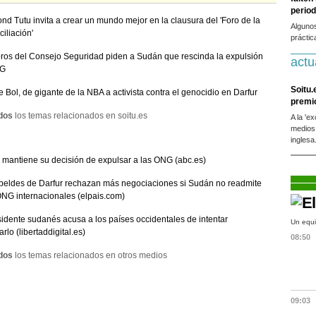
period
d Tutu invita a crear un mundo mejor en la clausura del 'Foro de la
Alguno
iliación'
práctic
os del Consejo Seguridad piden a Sudán que rescinda la expulsión
actu
NG
Soitu.
 Bol, de gigante de la NBA a activista contra el genocidio en Darfur
premi
dos
los temas relacionados en soitu.es
A la 'e
medios
inglesa
mantiene su decisión de expulsar a las ONG (abc.es)
beldes de Darfur rechazan más negociaciones si Sudán no readmite
ONG internacionales (elpais.com)
sidente sudanés acusa a los países occidentales de intentar
Un equi
rlo (libertaddigital.es)
08:50
dos
los temas relacionados en otros medios
09:03