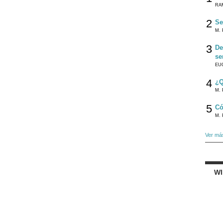
RA
2
Se
M. 
3
De
se
EU
4
¿Q
M. 
5
Có
M. 
Ver má
W