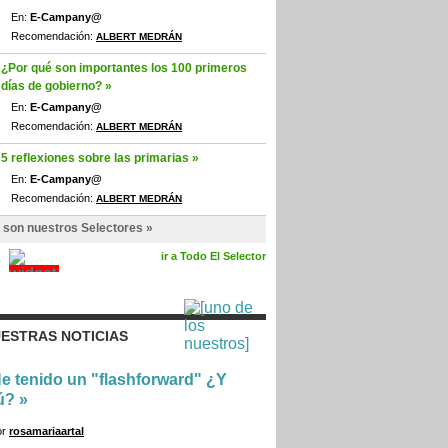
En:
E-Campany@
Recomendación:
ALBERT MEDRÁN
¿Por qué son importantes los 100 primeros
días de gobierno? »
En:
E-Campany@
Recomendación:
ALBERT MEDRÁN
5 reflexiones sobre las primarias »
En:
E-Campany@
Recomendación:
ALBERT MEDRÁN
 son nuestros Selectores »
ir a Todo El Selector
ESTRAS NOTICIAS
e tenido un "flashforward" ¿Y
ú?
»
or
rosamariaartal