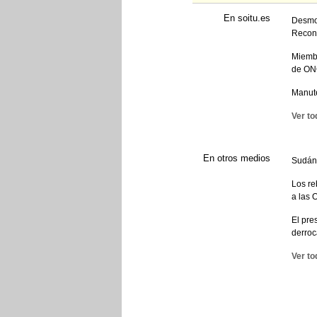
En soitu.es
Desmon
Reconc
Miembr
de O
Manute
Ver to
En otros medios
Sudán 
Los re
a las 
El pre
derroca
Ver to