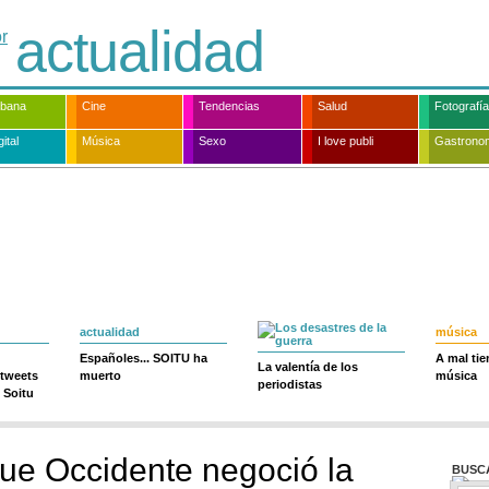
actualidad
rbana
Cine
Tendencias
Salud
Fotografía
ital
Música
Sexo
I love publi
Gastrono
actualidad
música
Españoles... SOITU ha
A mal ti
La valentía de los
 tweets
muerto
música
periodistas
 Soitu
que Occidente negoció la
BUSC