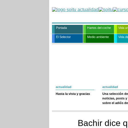
Portada
Hartos del coche
Vida u
El Selector
Medio ambiente
Vida dig
actualidad
actualidad
Hasta la vista y gracias
Una selección de
noticias, posts y
sobre el adiós de
Bachir dice 