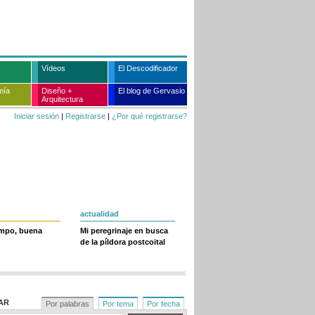
Vídeos
El Descodificador
mía
Diseño +
El blog de Gervasio
Arquitectura
Iniciar sesión
|
Registrarse
|
¿Por qué registrarse?
actualidad
empo, buena
Mi peregrinaje en busca
de la píldora postcoital
AR
Por palabras
Por tema
Por fecha