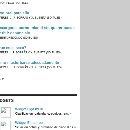
MÓN PECO (SOITU.ES)
xo oral para ella
PÉREZ, J. J. BORRÁS Y X. ZUBIETA (SOITU.ES)
scargarse porno infantil sin querer puede
r útil: denúncialo
GENIA REDONDO (SOITU.ES)
ué es el sexo?
PÉREZ, J.J. BORRÁS Y X. ZUBIETA (SOITU.ES)
mo masturbarse adecuadamente
PÉREZ, J. J. BORRÁS Y X. ZUBIETA (SOITU.ES)
s
»
IDGETS
Widget Liga 0910
»
Clasificación, calendario, equipos, etc.
Widget El tiempo
»
Situación actual y previsión de cinco días