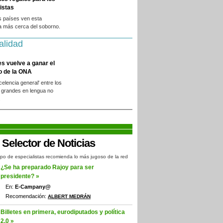
istas
s países ven esta
a más cerca del soborno.
alidad
es vuelve a ganar el
o de la ONA
xcelencia general' entre los
 grandes en lengua no
.
po de especialistas recomienda lo más jugoso de la red
¿Se ha preparado Rajoy para ser
presidente? »
En:
E-Campany@
Recomendación:
ALBERT MEDRÁN
Billetes en primera, eurodiputados y política
2.0 »