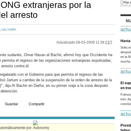
s ONG extranjeras por la
el arresto
NU
actu
,
cpi
,
sudán
Hasta 
Actualizado
08-03-2009 11:38
CET
Soitu.
después
dente sudanés, Omar Hasan al Bachir, afirmó hoy que Occidente ha
en la R
permita el regreso de las organizaciones extranjeras expulsadas,
mucha g
 arresto contra él.
actu
regateado con el Gobierno para que permita el regreso de las
lsó Jartum a cambio de la suspensión de la orden de arresto de la
El sup
)", dijo Al Bachir en Darfur, en su primer viaje a la zona después
en tr
 detención.
Fuimos
tren. A
Guardar
Compartir
conclus
actu
Presid
automáticamente por
falten