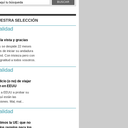
ESTRA SELECCIÓN
alidad
la vista y gracias
es se despide 22 meses
 de iniciar su andadura
ed. Con tristeza pero con
ratitud a todos vosotros.
alidad
licio (o no) de viajar
en en EEUU
 a EEUU a probar su
quí están las
iones. Mal, mal...
alidad
imos la UE: que no
 los regalos para los