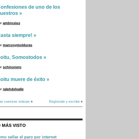
onfesiones de uno de los
uestros
»
or
ambrosius
asta siempre!
»
or
marcosymolduras
oitu, Somostodos
»
or
schinonero
oitu muere de éxito
»
or
ralphdelvalle
as vuestras noticias
»
Regístrate y escribe
»
 MÁS VISTO
mo sellar el paro por internet