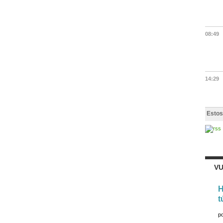
08:49
14:29
Estos
VU
H
t
p