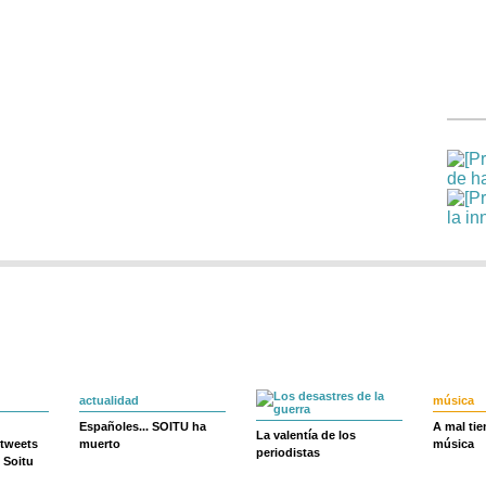
actualidad
música
Españoles... SOITU ha
A mal ti
La valentía de los
 tweets
muerto
música
periodistas
 Soitu