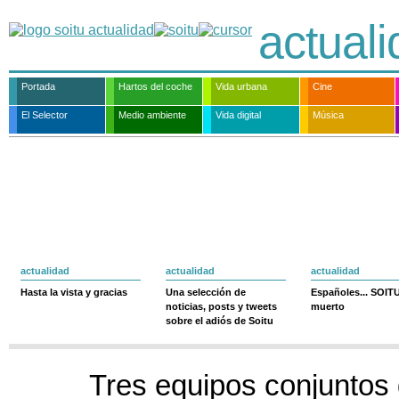
actual
Portada
Hartos del coche
Vida urbana
Cine
El Selector
Medio ambiente
Vida digital
Música
actualidad
actualidad
actualidad
Hasta la vista y gracias
Una selección de
Españoles... SOIT
noticias, posts y tweets
muerto
sobre el adiós de Soitu
Tres equipos conjuntos