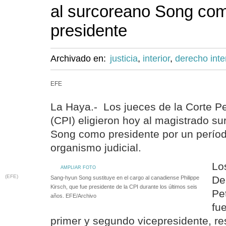
al surcoreano Song co
presidente
Archivado en:
justicia
,
interior
,
derecho inte
EFE
La Haya.- Los jueces de la Corte Pe
(CPI) eligieron hoy al magistrado 
Song como presidente por un períod
organismo judicial.
Lo
AMPLIAR FOTO
(EFE)
De
Sang-hyun Song sustituye en el cargo al canadiense Philippe
Kirsch, que fue presidente de la CPI durante los últimos seis
Pe
años. EFE/Archivo
fu
primer y segundo vicepresidente, r