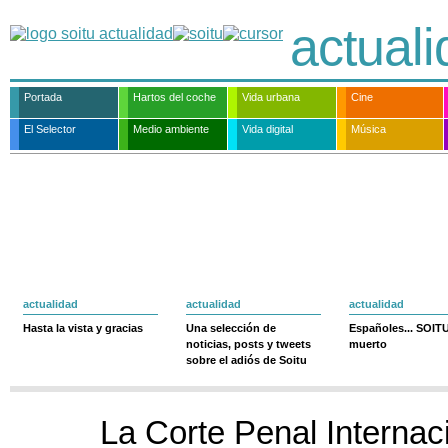
actual
Portada
Hartos del coche
Vida urbana
Cine
El Selector
Medio ambiente
Vida digital
Música
actualidad
actualidad
actualidad
Hasta la vista y gracias
Una selección de
Españoles... SOIT
noticias, posts y tweets
muerto
sobre el adiós de Soitu
La Corte Penal Internac