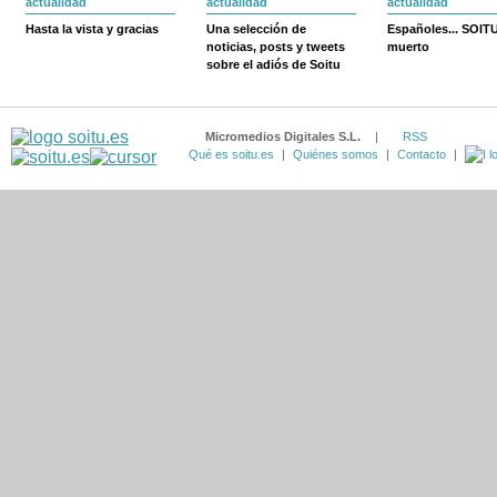
actualidad
actualidad
actualidad
Hasta la vista y gracias
Una selección de
Españoles... SOIT
noticias, posts y tweets
muerto
sobre el adiós de Soitu
Micromedios Digitales S.L.
|
RSS
Qué es soitu.es
|
Quiénes somos
|
Contacto
|