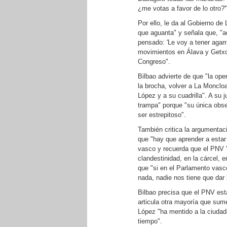
¿me votas a favor de lo otro?'
Por ello, le da al Gobierno de
que aguanta" y señala que, "aq
pensado: 'Le voy a tener agar
movimientos en Álava y Getxo
Congreso".
Bilbao advierte de que "la op
la brocha, volver a La Moncloa
López y a su cuadrilla". A su 
trampa" porque "su única obses
ser estrepitoso".
También critica la argumentac
que "hay que aprender a estar 
vasco y recuerda que el PNV "t
clandestinidad, en la cárcel, e
que "si en el Parlamento vasc
nada, nadie nos tiene que dar
Bilbao precisa que el PNV est
articula otra mayoría que sum
López "ha mentido a la ciudad
tiempo".