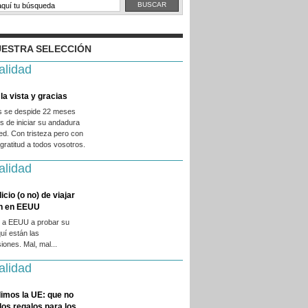
ESTRA SELECCIÓN
alidad
la vista y gracias
es se despide 22 meses
 de iniciar su andadura
ed. Con tristeza pero con
ratitud a todos vosotros.
alidad
licio (o no) de viajar
en en EEUU
 a EEUU a probar su
quí están las
iones. Mal, mal...
alidad
imos la UE: que no
 los regalos para los