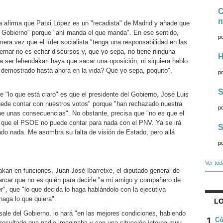
C
n
a afirma que Patxi López es un "recadista" de Madrid y añade que
l Gobierno" porque "ahí manda el que manda". En ese sentido,
p
imera vez que el líder socialista "tenga una responsabilidad en las
rnar no es echar discursos y, que yo sepa, no tiene ninguna
H
a ser lehendakari haya que sacar una oposición, ni siquiera hablo
a demostrado hasta ahora en la vida? Que yo sepa, poquito",
p
S
ue "lo que está claro" es que el presidente del Gobierno, José Luis
uede contar con nuestros votos" porque "han rechazado nuestra
p
iene unas consecuencias". No obstante, precisa que "no es que el
 que el PSOE no puede contar para nada con el PNV. Ya se irá
S
ado nada. Me asombra su falta de visión de Estado, pero allá
p
Ver tod
akari en funciones, Juan José Ibarretxe, el diputado general de
arcar que no es quién para decirle "a mi amigo y compañero de
er", que "lo que decida lo haga hablándolo con la ejecutiva
haga lo que quiera".
LO
sale del Gobierno, lo hará "en las mejores condiciones, habiendo
1
Có
resultado que nadie imaginaba y con una situación interna muy