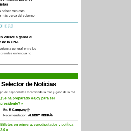
istas
s países ven esta
a más cerca del soborno.
alidad
es vuelve a ganar el
o de la ONA
xcelencia general' entre los
 grandes en lengua no
.
po de especialistas recomienda lo más jugoso de la red
¿Se ha preparado Rajoy para ser
presidente? »
En:
E-Campany@
Recomendación:
ALBERT MEDRÁN
Billetes en primera, eurodiputados y política
2.0 »