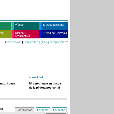
Vídeos
El Descodificador
mía
Diseño +
El blog de Gervasio
Arquitectura
Iniciar sesión
|
Registrarse
|
¿Por qué registrarse?
actualidad
empo, buena
Mi peregrinaje en busca
de la píldora postcoital
AR
Por palabras
Por tema
Por fecha