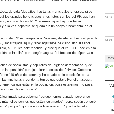
"
 López de vida "dos años, hasta las municipales y forales, si es
uí los grandes beneficiados y los listos son los del PP, que han
08:49
rado, no digo de dónde'. Y, además, igual hay que hacer
 y a la vez Zapatero se queda sin un apoyo fundamental en el
eración del PP es desgastar a Zapatero, dejarle también colgado de
14:29
 y sacar tajada aquí y tener agarrados de cierto sitio al señor
juicio, al PP "les sale redondo" y cree que el PSE-EE "cae en esa
ión es la silla", pero, según augura, "el fracaso de López va a
Estos
iones de socialistas y populares de "higiene democrática" y de
en la oposición" para justificar la salida del PNV del Gobierno
iene 110 años de historia y ha estado en la oposición, en la
n las trincheras y donde ha tenido que estar". Por ello, asegura
o tenemos que estar en la oposición, pues estaremos, no pasa
VU
 lecciones de democracia".
H
á legitimado para gobernar "porque hemos ganado, pero si se
e más, ellos son los que están legitimados", pero, según censuró,
t
anía" porque "dijo que nunca buscaría al PP y le ha faltado
p