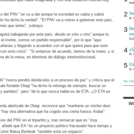
RA
2
Se
eso del PNV "se va a dar porque la sociedad es sabia y sabrá
M. 
én ha dicho la verdad". "El PNV va a volver a gobernar este país,
nes que antes", subraya.
3
De
se
uirá trabajando por este país, desde un sitio u otro" porque la
EU
 al monte, somos un partido responsable", por lo que "aquí
añanas y llegando a acuerdos con el que quiera para que este
4
¿Q
con esta crisis". "Si estamos de acuerdo, iremos de la mano, y si
M. 
 de la mesa, en términos de diálogo interinstitucional,
5
Có
M. 
PNV "nunca pondrá obstáculos a un proceso de paz" y critica que el
Ver má
tzale Arnaldo Otegi "ha dicho la milonga de siempre: buscar un
y partidos", pero "de lo que nunca habla es de ETA. ¿O ETA es
W
ierda abertzale de Otegi, reconoce que "mantiene un núcleo duro
"hay otra alternativa que ha cogido una cierta fuerza: Aralar".
cios del PNV en el tripartito y, tras remarcar que es "muy
, añade que EA "es un proyecto político fracasado hace tiempo y
Ezker Batua Berdeak "también está sin espacio".