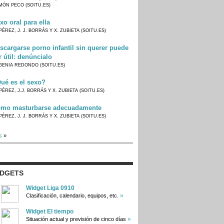
MÓN PECO (SOITU.ES)
xo oral para ella
PÉREZ, J. J. BORRÁS Y X. ZUBIETA (SOITU.ES)
scargarse porno infantil sin querer puede
r útil: denúncialo
GENIA REDONDO (SOITU.ES)
ué es el sexo?
PÉREZ, J.J. BORRÁS Y X. ZUBIETA (SOITU.ES)
mo masturbarse adecuadamente
PÉREZ, J. J. BORRÁS Y X. ZUBIETA (SOITU.ES)
s
»
IDGETS
Widget Liga 0910
»
Clasificación, calendario, equipos, etc.
Widget El tiempo
»
Situación actual y previsión de cinco días