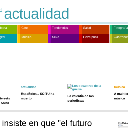
actualidad
rbana
Cine
Tendencias
Salud
Fotografía
ital
Música
Sexo
I love publi
Gastrono
actualidad
música
Españoles... SOITU ha
A mal ti
La valentía de los
 tweets
muerto
música
periodistas
 Soitu
insiste en que "el futuro
BUSC