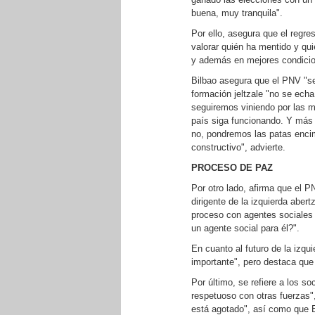
buena, muy tranquila".
Por ello, asegura que el regr
valorar quién ha mentido y qui
y además en mejores condicio
Bilbao asegura que el PNV "seg
formación jeltzale "no se echa
seguiremos viniendo por las m
país siga funcionando. Y más 
no, pondremos las patas encima
constructivo", advierte.
PROCESO DE PAZ
Por otro lado, afirma que el 
dirigente de la izquierda aber
proceso con agentes sociales 
un agente social para él?".
En cuanto al futuro de la izqu
importante", pero destaca que 
Por último, se refiere a los so
respetuoso con otras fuerzas"
está agotado", así como que 