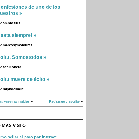
onfesiones de uno de los
uestros
»
or
ambrosius
asta siempre!
»
or
marcosymolduras
oitu, Somostodos
»
or
schinonero
oitu muere de éxito
»
or
ralphdelvalle
as vuestras noticias
»
Regístrate y escribe
»
 MÁS VISTO
mo sellar el paro por internet