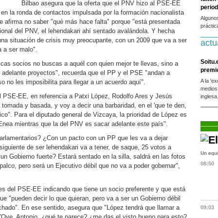
Bilbao asegura que la oferta que el PNV hizo al PSE-EE
period
 en la ronda de contactos impulsada por la formación nacionalista
Alguno
que afirma no saber "qué más hace falta" porque "está presentada
práctic
cional del PNV, el lehendakari ahí sentado avalándola. Y hecha
na situación de crisis muy preocupante, con un 2009 que va a ser
actu
 a ser malo".
Soitu.
cas socios no buscas a aquél con quien mejor te llevas, sino a
premi
r adelante proyectos", recuerda que el PP y el PSE "andan a
A la 'e
o no les imposibilita para llegar a un acuerdo aquí".
medios
el PSE-EE, en referencia a Patxi López, Rodolfo Ares y Jesús
inglesa
 tomada y basada, y voy a decir una barbaridad, en el 'que te den,
itico". Para el diputado general de Vizcaya, la prioridad de López es
a Enea mientras que la del PNV es sacar adelante este país".
rlamentarios? ¿Con un pacto con un PP que les va a dejar
siguiente de ser lehendakari va a tener, de saque, 25 votos a
Un equi
un Gobierno fuerte? Estará sentado en la silla, saldrá en las fotos
08:50
 al palco, pero será un Ejecutivo débil que no va a poder gobernar",
es del PSE-EE indicando que tiene un socio preferente y que está
 que "pueden decir lo que quieran, pero va a ser un Gobierno débil
chado". En ese sentido, asegura que "López tendrá que llamar a
09:03
'Oye, Antonio, ¿qué te parece? ¿me das el visto bueno para esto?