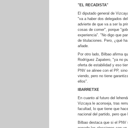
"EL RECADISTA"
El diputado general de Vizcay
"va a haber dos delegados de
advierte de que va a ser la pr
cosas de comer", porque "gobe
experiencia". "No digo que par
de titulaciones. Pero, ¿qué h
añade.
Por otro lado, Bilbao afirma q
Rodríguez Zapatero, "ya no p
oferta de estabilidad y eso t
PNV se alinee con el PP, sino
viendo, pero no tiene garantiz
ellos".
IBARRETXE
En cuanto al futuro del lehend
Vizcaya le aconseja, tras rem
facultad, lo que tiene que hac
nacional del partido, pero que 
Bilbao destaca que si el PNV 
ganado las elecciones con un 