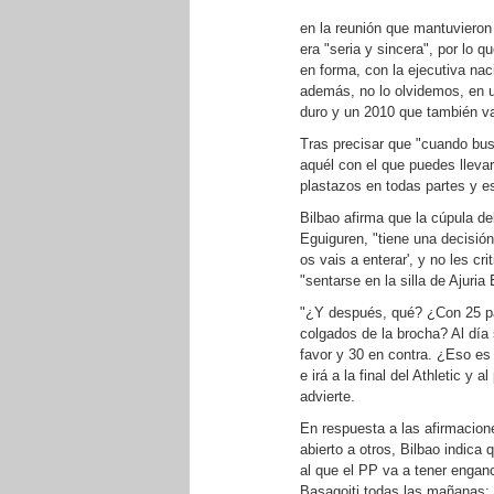
en la reunión que mantuvieron
era "seria y sincera", por lo 
en forma, con la ejecutiva na
además, no lo olvidemos, en u
duro y un 2010 que también va
Tras precisar que "cuando bus
aquél con el que puedes lleva
plastazos en todas partes y es
Bilbao afirma que la cúpula d
Eguiguren, "tiene una decisión
os vais a enterar', y no les cr
"sentarse en la silla de Ajuri
"¿Y después, qué? ¿Con 25 pa
colgados de la brocha? Al día 
favor y 30 en contra. ¿Eso es 
e irá a la final del Athletic y
advierte.
En respuesta a las afirmacion
abierto a otros, Bilbao indica
al que el PP va a tener engan
Basagoiti todas las mañanas: 