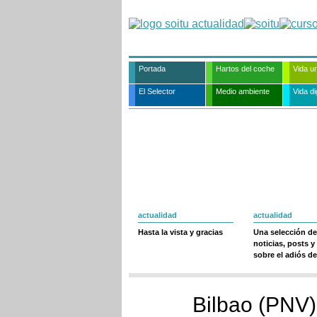
Portada
Hartos del coche
Vida u
El Selector
Medio ambiente
Vida dig
actualidad
actualidad
Hasta la vista y gracias
Una selección de
noticias, posts y
sobre el adiós de
Bilbao (PNV) 