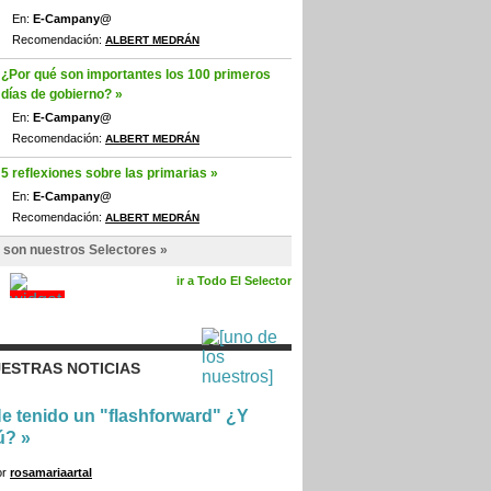
En:
E-Campany@
Recomendación:
ALBERT MEDRÁN
¿Por qué son importantes los 100 primeros
días de gobierno? »
En:
E-Campany@
Recomendación:
ALBERT MEDRÁN
5 reflexiones sobre las primarias »
En:
E-Campany@
Recomendación:
ALBERT MEDRÁN
 son nuestros Selectores »
ir a Todo El Selector
ESTRAS NOTICIAS
e tenido un "flashforward" ¿Y
ú?
»
or
rosamariaartal