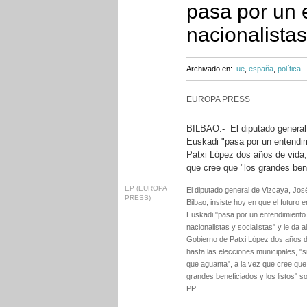
pasa por un 
nacionalistas
Archivado en:
ue
,
españa
,
política
EUROPA PRESS
BILBAO.- El diputado general 
Euskadi "pasa por un entendimi
Patxi López dos años de vida,
que cree que "los grandes bene
EP (EUROPA
El diputado general de Vizcaya, Jos
PRESS)
Bilbao, insiste hoy en que el futuro e
Euskadi "pasa por un entendimiento
nacionalistas y socialistas" y le da al
Gobierno de Patxi López dos años d
hasta las elecciones municipales, "s
que aguanta", a la vez que cree que
grandes beneficiados y los listos" so
PP.