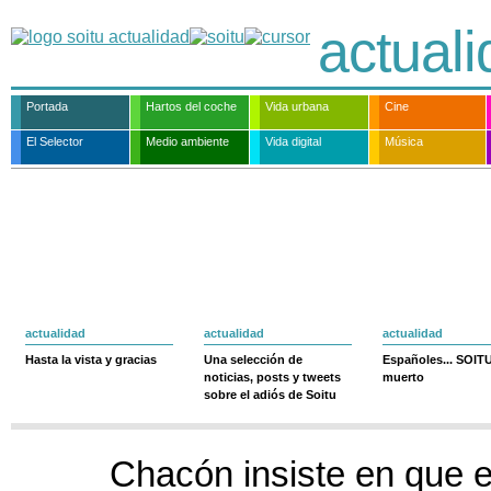
actual
Portada
Hartos del coche
Vida urbana
Cine
El Selector
Medio ambiente
Vida digital
Música
actualidad
actualidad
actualidad
Hasta la vista y gracias
Una selección de
Españoles... SOIT
noticias, posts y tweets
muerto
sobre el adiós de Soitu
Chacón insiste en que e