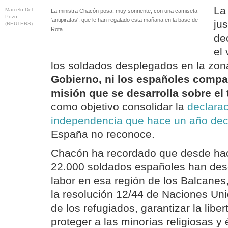
La
Marcelo Del
La ministra Chacón posa, muy sonriente, con una camiseta
Pozo
'antipiratas', que le han regalado esta mañana en la base de
jus
(REUTERS)
Rota.
de
el 
los soldados desplegados en la z
Gobierno, ni los españoles compar
misión que se desarrolla sobre el 
como objetivo consolidar la
declarac
independencia que hace un año dec
España no reconoce.
Chacón ha recordado que desde ha
22.000 soldados españoles han des
labor en esa región de los Balcanes
la resolución 12/44 de Naciones Unida
de los refugiados, garantizar la lib
proteger a las minorías religiosas y 