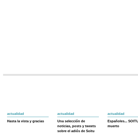
actualidad
actualidad
actualidad
Hasta la vista y gracias
Una selección de
Españoles... SOIT
noticias, posts y tweets
muerto
sobre el adiós de Soitu