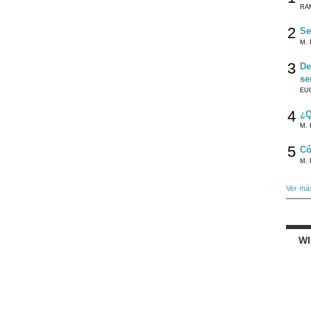
RA
2
Se
M. 
3
De
se
EU
4
¿Q
M. 
5
Có
M. 
Ver má
W