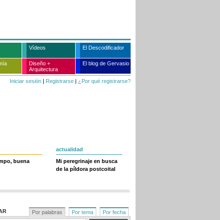
Vídeos
El Descodificador
mía
Diseño +
El blog de Gervasio
Arquitectura
Iniciar sesión
|
Registrarse
|
¿Por qué registrarse?
actualidad
empo, buena
Mi peregrinaje en busca
de la píldora postcoital
AR
Por palabras
Por tema
Por fecha