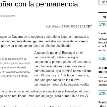
oñar con la permanencia
suna
,
navarra
NU
actu
Actualizado
23-03-2009 13:01
CET
Hasta 
eyno de Navarra en la segunda vuelta de la Liga ha impulsado a
Soitu.
nencia después de enjugar sus nefastos números de la primera
después
 por evitar el descenso hasta el décimo clasificado.
en la R
mucha g
A pesar de ganar al Espanyol en el
tiempo añadido, Osasuna sigue
actu
a Javad Nekounam y su
ocupando la primera plaza del descenso,
el primer gol de su equipo
pero ha revertido su trayectoria de la
rque, durante el partido
El sup
primera vuelta, que terminó como colista
va jornada del Campeonato
en tr
con 13 puntos y a 7 de la permanencia,
 disputado en el Estadio
Fuimos
con una gran racha en las nueve
tren. A
primeras jornadas de la segunda vuelta.
conclus
macho encontró en el polémico encuentro en el Bernabéu el punto
actu
a golpe de resultados, más que de juego, para sumar 16 de los 27
Presid
falten