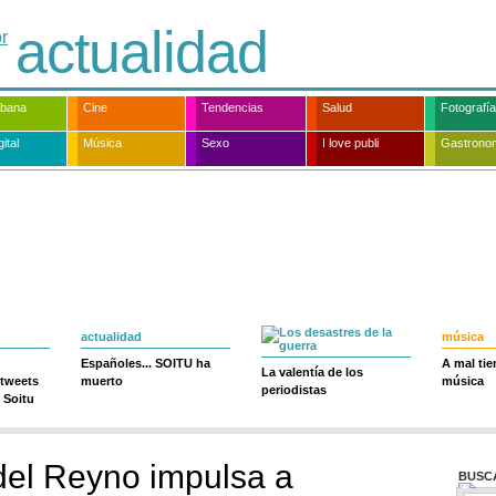
actualidad
rbana
Cine
Tendencias
Salud
Fotografía
ital
Música
Sexo
I love publi
Gastrono
actualidad
música
Españoles... SOITU ha
A mal ti
La valentía de los
 tweets
muerto
música
periodistas
 Soitu
 del Reyno impulsa a
BUSC