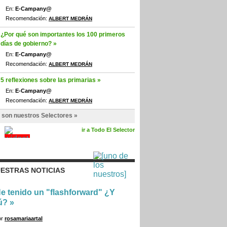
En:
E-Campany@
Recomendación:
ALBERT MEDRÁN
¿Por qué son importantes los 100 primeros
días de gobierno? »
En:
E-Campany@
Recomendación:
ALBERT MEDRÁN
5 reflexiones sobre las primarias »
En:
E-Campany@
Recomendación:
ALBERT MEDRÁN
 son nuestros Selectores »
ir a Todo El Selector
ESTRAS NOTICIAS
e tenido un "flashforward" ¿Y
ú?
»
or
rosamariaartal