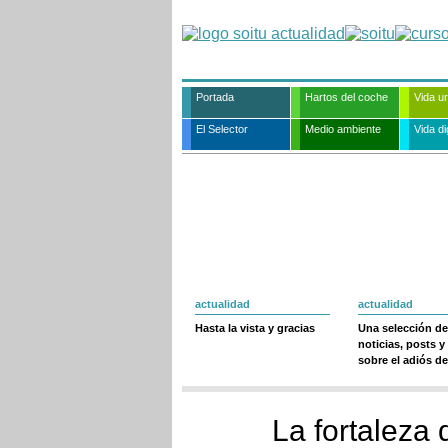
Portada
Hartos del coche
Vida u
El Selector
Medio ambiente
Vida dig
actualidad
actualidad
Hasta la vista y gracias
Una selección de
noticias, posts y
sobre el adiós de
La fortaleza