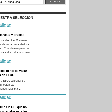
ESTRA SELECCIÓN
alidad
la vista y gracias
es se despide 22 meses
 de iniciar su andadura
ed. Con tristeza pero con
ratitud a todos vosotros.
alidad
licio (o no) de viajar
en en EEUU
 a EEUU a probar su
quí están las
iones. Mal, mal...
alidad
imos la UE: que no
 los regalos para los