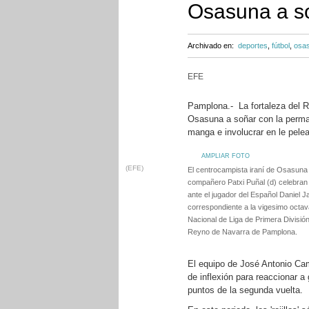
Osasuna a s
Archivado en:
deportes
,
fútbol
,
osa
EFE
Pamplona.- La fortaleza del R
Osasuna a soñar con la perma
manga e involucrar en le pelea
AMPLIAR FOTO
(EFE)
El centrocampista iraní de Osasun
compañero Patxi Puñal (d) celebran 
ante el jugador del Español Daniel Ja
correspondiente a la vigesimo octa
Nacional de Liga de Primera División
Reyno de Navarra de Pamplona.
El equipo de José Antonio Ca
de inflexión para reaccionar 
puntos de la segunda vuelta.