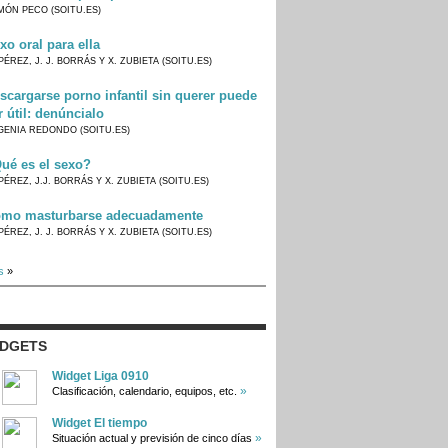
MÓN PECO (SOITU.ES)
xo oral para ella
PÉREZ, J. J. BORRÁS Y X. ZUBIETA (SOITU.ES)
scargarse porno infantil sin querer puede
r útil: denúncialo
GENIA REDONDO (SOITU.ES)
ué es el sexo?
PÉREZ, J.J. BORRÁS Y X. ZUBIETA (SOITU.ES)
mo masturbarse adecuadamente
PÉREZ, J. J. BORRÁS Y X. ZUBIETA (SOITU.ES)
s
»
IDGETS
Widget Liga 0910
»
Clasificación, calendario, equipos, etc.
Widget El tiempo
»
Situación actual y previsión de cinco días