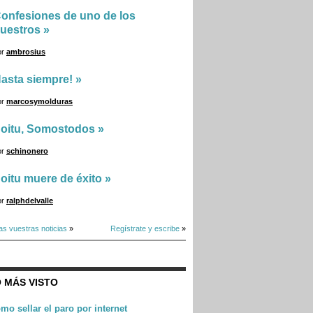
onfesiones de uno de los
uestros
»
or
ambrosius
asta siempre!
»
or
marcosymolduras
oitu, Somostodos
»
or
schinonero
oitu muere de éxito
»
or
ralphdelvalle
as vuestras noticias
»
Regístrate y escribe
»
 MÁS VISTO
mo sellar el paro por internet