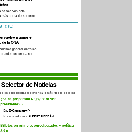
istas
s países ven esta
a más cerca del soborno.
alidad
es vuelve a ganar el
o de la ONA
xcelencia general' entre los
 grandes en lengua no
.
po de especialistas recomienda lo más jugoso de la red
¿Se ha preparado Rajoy para ser
presidente? »
En:
E-Campany@
Recomendación:
ALBERT MEDRÁN
Billetes en primera, eurodiputados y política
2.0 »