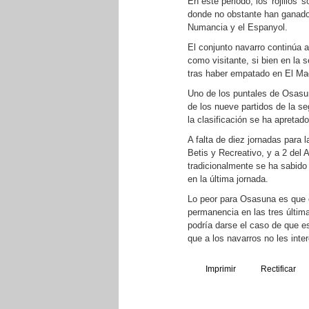
En este periodo, los 'rojillos'
donde no obstante han ganado a
Numancia y el Espanyol.
El conjunto navarro continúa a
como visitante, si bien en la 
tras haber empatado en El Madr
Uno de los puntales de Osasun
de los nueve partidos de la se
la clasificación se ha apretad
A falta de diez jornadas para
Betis y Recreativo, y a 2 del 
tradicionalmente se ha sabido
en la última jornada.
Lo peor para Osasuna es que e
permanencia en las tres última
podría darse el caso de que es
que a los navarros no les inter
Imprimir
Rectificar