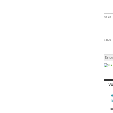
08:49
14:29
Estos
VU
H
t
p