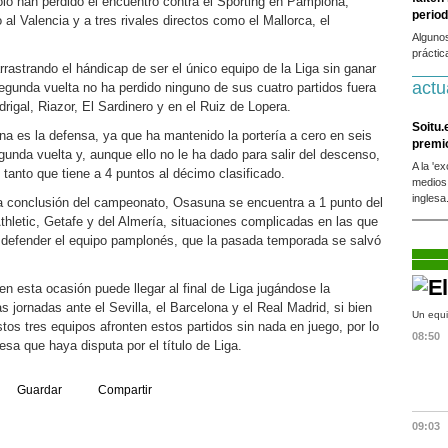
 sólo han perdido el encuentro contra el Sporting en Pamplona,
period
l Valencia y a tres rivales directos como el Mallorca, el
Alguno
práctic
rrastrando el hándicap de ser el único equipo de la Liga sin ganar
actu
segunda vuelta no ha perdido ninguno de sus cuatro partidos fuera
igal, Riazor, El Sardinero y en el Ruiz de Lopera.
Soitu.
a es la defensa, ya que ha mantenido la portería a cero en seis
premi
gunda vuelta y, aunque ello no le ha dado para salir del descenso,
A la 'e
o tanto que tiene a 4 puntos al décimo clasificado.
medios
inglesa
 la conclusión del campeonato, Osasuna se encuentra a 1 punto del
Athletic, Getafe y del Almería, situaciones complicadas en las que
 defender el equipo pamplonés, que la pasada temporada se salvó
n esta ocasión puede llegar al final de Liga jugándose la
s jornadas ante el Sevilla, el Barcelona y el Real Madrid, si bien
Un equi
tos tres equipos afronten estos partidos sin nada en juego, por lo
08:50
esa que haya disputa por el título de Liga.
Guardar
Compartir
09:03