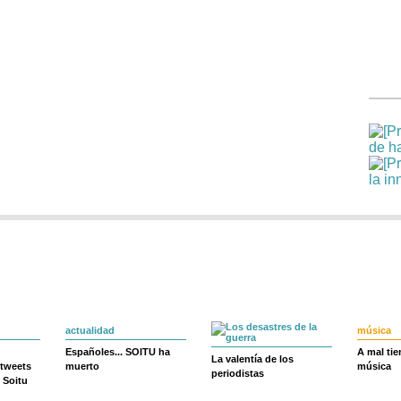
actualidad
música
Españoles... SOITU ha
A mal ti
La valentía de los
 tweets
muerto
música
periodistas
 Soitu