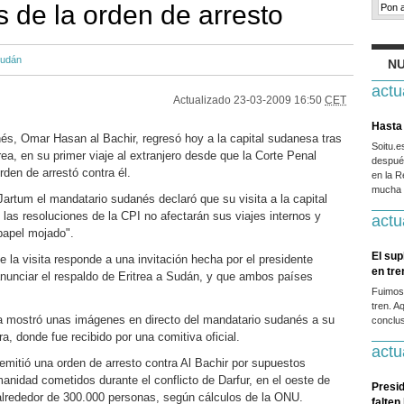
s de la orden de arresto
udán
NU
actu
Actualizado
23-03-2009 16:50
CET
Hasta 
nés, Omar Hasan al Bachir, regresó hoy a la capital sudanesa tras
Soitu.
trea, en su primer viaje al extranjero desde que la Corte Penal
después
rden de arrestó contra él.
en la R
mucha g
Jartum el mandatario sudanés declaró que su visita a la capital
 las resoluciones de la CPI no afectarán sus viajes internos y
actu
papel mojado".
El sup
 la visita responde a una invitación hecha por el presidente
en tr
 anunciar el respaldo de Eritrea a Sudán, y que ambos países
Fuimos
tren. A
ira mostró unas imágenes en directo del mandatario sudanés a su
conclus
a, donde fue recibido por una comitiva oficial.
actu
emitió una orden de arresto contra Al Bachir por supuestos
anidad cometidos durante el conflicto de Darfur, en el oeste de
Presid
alrededor de 300.000 personas, según cálculos de la ONU.
falten