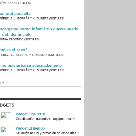
MÓN PECO (SOITU.ES)
xo oral para ella
PÉREZ, J. J. BORRÁS Y X. ZUBIETA (SOITU.ES)
scargarse porno infantil sin querer puede
r útil: denúncialo
GENIA REDONDO (SOITU.ES)
ué es el sexo?
PÉREZ, J.J. BORRÁS Y X. ZUBIETA (SOITU.ES)
mo masturbarse adecuadamente
PÉREZ, J. J. BORRÁS Y X. ZUBIETA (SOITU.ES)
s
»
IDGETS
Widget Liga 0910
»
Clasificación, calendario, equipos, etc.
Widget El tiempo
»
Situación actual y previsión de cinco días