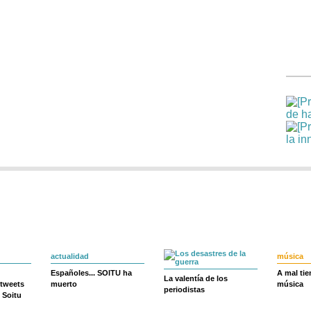
actualidad
música
Españoles... SOITU ha
A mal ti
La valentía de los
 tweets
muerto
música
periodistas
 Soitu