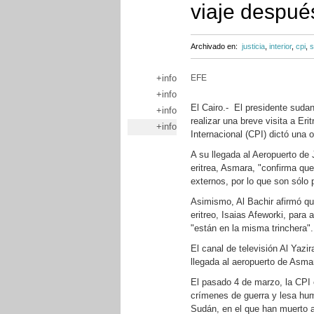
viaje despué
Archivado en:
justicia
,
interior
,
cpi
,
s
+info
EFE
+info
El Cairo.- El presidente suda
+info
realizar una breve visita a Eri
+info
Internacional (CPI) dictó una o
A su llegada al Aeropuerto de 
eritrea, Asmara, "confirma que
externos, por lo que son sólo 
Asimismo, Al Bachir afirmó que
eritreo, Isaias Afeworki, para
"están en la misma trinchera".
El canal de televisión Al Yaz
llegada al aeropuerto de Asmar
El pasado 4 de marzo, la CPI 
crímenes de guerra y lesa hum
Sudán, en el que han muerto 