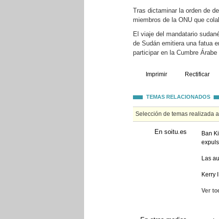
Tras dictaminar la orden de de
miembros de la ONU que colab
El viaje del mandatario suda
de Sudán emitiera una fatua e
participar en la Cumbre Árabe 
Imprimir
Rectificar
TEMAS RELACIONADOS
Selección de temas realizada 
En soitu.es
Ban Ki
expul
Las au
Kerry 
Ver to