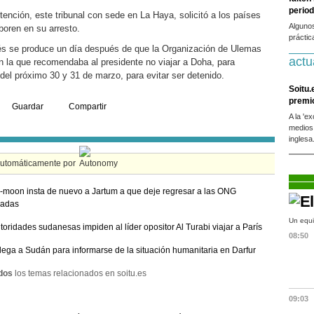
period
tención, este tribunal con sede en La Haya, solicitó a los países
Alguno
oren en su arresto.
práctic
nés se produce un día después de que la Organización de Ulemas
actu
n la que recomendaba al presidente no viajar a Doha, para
del próximo 30 y 31 de marzo, para evitar ser detenido.
Soitu.
premi
Guardar
Compartir
A la 'e
medios
inglesa
automáticamente por
-moon insta de nuevo a Jartum a que deje regresar a las ONG
sadas
Un equi
toridades sudanesas impiden al líder opositor Al Turabi viajar a París
08:50
llega a Sudán para informarse de la situación humanitaria en Darfur
dos
los temas relacionados en soitu.es
09:03