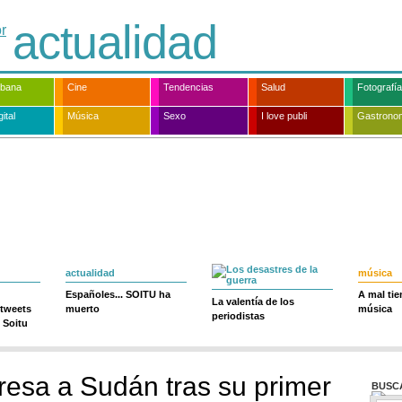
actualidad
rbana
Cine
Tendencias
Salud
Fotografía
ital
Música
Sexo
I love publi
Gastrono
actualidad
música
Españoles... SOITU ha
A mal ti
La valentía de los
 tweets
muerto
música
periodistas
 Soitu
gresa a Sudán tras su primer
BUSC