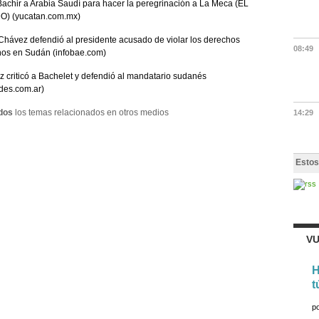
Bachir a Arabia Saudí para hacer la peregrinación a La Meca (EL
) (yucatan.com.mx)
hávez defendió al presidente acusado de violar los derechos
08:49
os en Sudán (infobae.com)
 criticó a Bachelet y defendió al mandatario sudanés
des.com.ar)
dos
los temas relacionados en otros medios
14:29
Estos
VU
H
t
p