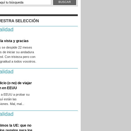
ESTRA SELECCIÓN
alidad
la vista y gracias
es se despide 22 meses
 de iniciar su andadura
ed. Con tristeza pero con
ratitud a todos vosotros.
alidad
licio (o no) de viajar
en en EEUU
 a EEUU a probar su
quí están las
iones. Mal, mal...
alidad
imos la UE: que no
 los regalos para los