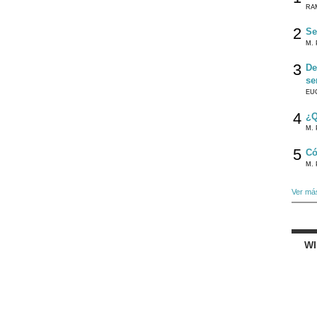
RA
2
Se
M. 
3
De
se
EU
4
¿Q
M. 
5
Có
M. 
Ver má
W