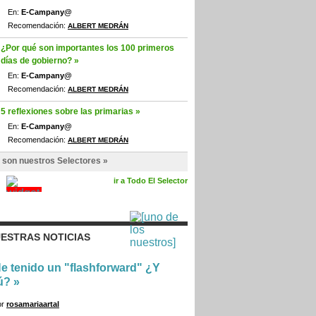
En:
E-Campany@
Recomendación:
ALBERT MEDRÁN
¿Por qué son importantes los 100 primeros
días de gobierno? »
En:
E-Campany@
Recomendación:
ALBERT MEDRÁN
5 reflexiones sobre las primarias »
En:
E-Campany@
Recomendación:
ALBERT MEDRÁN
 son nuestros Selectores »
ir a Todo El Selector
ESTRAS NOTICIAS
e tenido un "flashforward" ¿Y
ú?
»
or
rosamariaartal