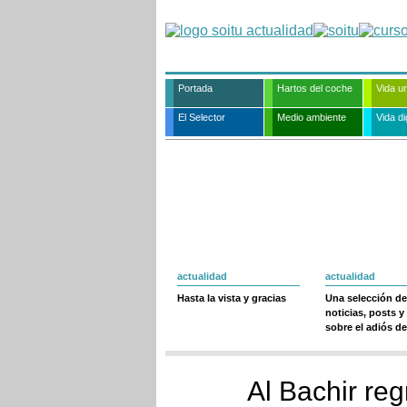
Portada
Hartos del coche
Vida u
El Selector
Medio ambiente
Vida dig
actualidad
actualidad
Hasta la vista y gracias
Una selección de
noticias, posts y
sobre el adiós de
Al Bachir re