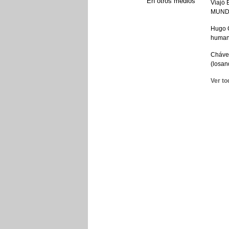
En otros medios
Viajó 
MUNDO
Hugo C
human
Chávez
(losan
Ver to