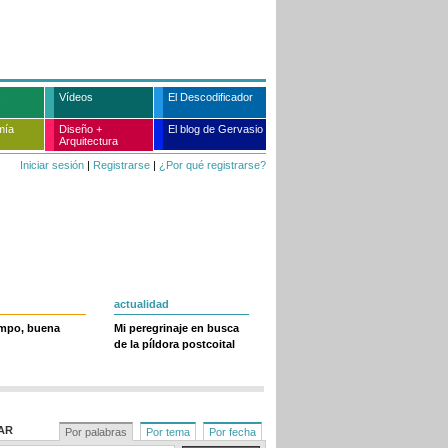
Vídeos
El Descodificador
mía
Diseño +
El blog de Gervasio
Arquitectura
Iniciar sesión
|
Registrarse
|
¿Por qué registrarse?
actualidad
empo, buena
Mi peregrinaje en busca
de la píldora postcoital
AR
Por palabras
Por tema
Por fecha