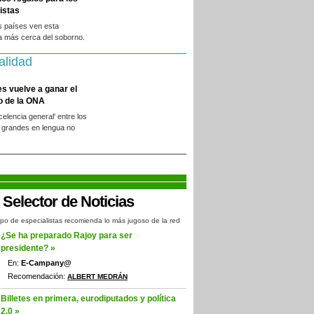
istas
s países ven esta
a más cerca del soborno.
alidad
es vuelve a ganar el
o de la ONA
xcelencia general' entre los
 grandes en lengua no
.
po de especialistas recomienda lo más jugoso de la red
¿Se ha preparado Rajoy para ser
presidente? »
En:
E-Campany@
Recomendación:
ALBERT MEDRÁN
Billetes en primera, eurodiputados y política
2.0 »