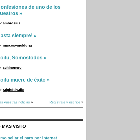
onfesiones de uno de los
uestros
»
or
ambrosius
asta siempre!
»
or
marcosymolduras
oitu, Somostodos
»
or
schinonero
oitu muere de éxito
»
or
ralphdelvalle
as vuestras noticias
»
Regístrate y escribe
»
 MÁS VISTO
mo sellar el paro por internet