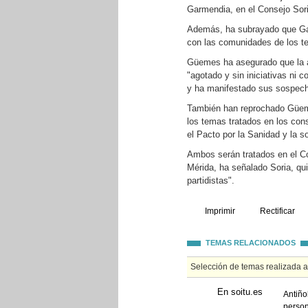
Garmendia, en el Consejo Sori
Además, ha subrayado que Gar
con las comunidades de los t
Güemes ha asegurado que la a
"agotado y sin iniciativas ni 
y ha manifestado sus sospecha
También han reprochado Güeme
los temas tratados en los cons
el Pacto por la Sanidad y la s
Ambos serán tratados en el Con
Mérida, ha señalado Soria, qu
partidistas".
Imprimir
Rectificar
TEMAS RELACIONADOS
Selección de temas realizada 
En soitu.es
Antiño
person