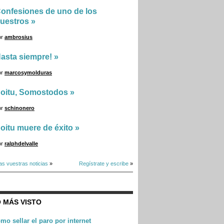
onfesiones de uno de los
uestros
»
or
ambrosius
asta siempre!
»
or
marcosymolduras
oitu, Somostodos
»
or
schinonero
oitu muere de éxito
»
or
ralphdelvalle
as vuestras noticias
»
Regístrate y escribe
»
 MÁS VISTO
mo sellar el paro por internet