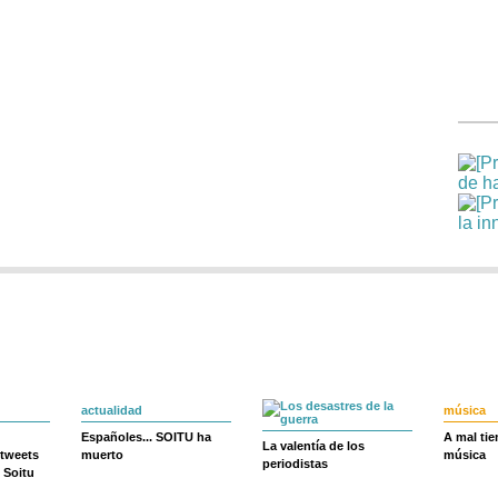
actualidad
música
Españoles... SOITU ha
A mal ti
La valentía de los
 tweets
muerto
música
periodistas
 Soitu