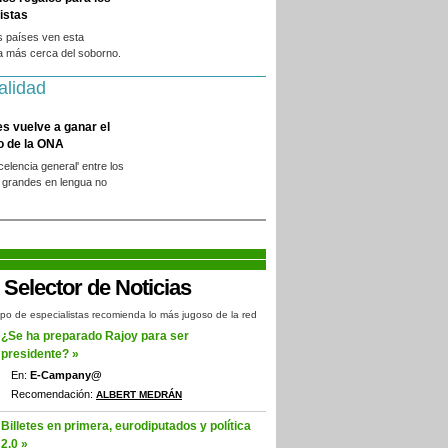
istas
s países ven esta
a más cerca del soborno.
alidad
es vuelve a ganar el
o de la ONA
xcelencia general' entre los
 grandes en lengua no
.
po de especialistas recomienda lo más jugoso de la red
¿Se ha preparado Rajoy para ser
presidente? »
En:
E-Campany@
Recomendación:
ALBERT MEDRÁN
Billetes en primera, eurodiputados y política
2.0 »