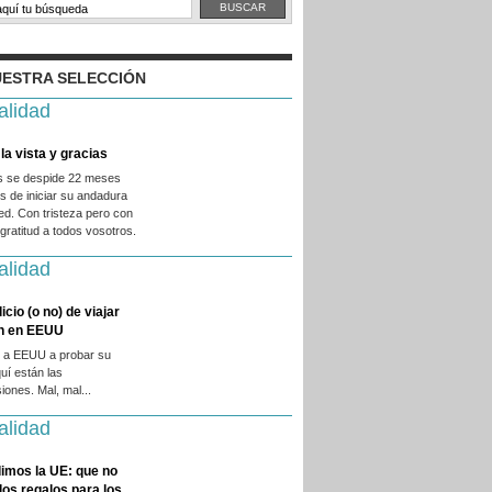
ESTRA SELECCIÓN
alidad
la vista y gracias
es se despide 22 meses
 de iniciar su andadura
ed. Con tristeza pero con
ratitud a todos vosotros.
alidad
licio (o no) de viajar
en en EEUU
 a EEUU a probar su
quí están las
iones. Mal, mal...
alidad
imos la UE: que no
 los regalos para los