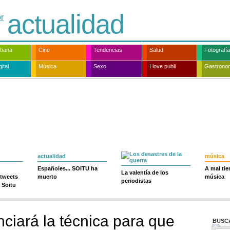
actualidad
rbana
Cine
Tendencias
Salud
Fotografía
ital
Música
Sexo
I love publi
Gastrono
actualidad
música
Españoles... SOITU ha
A mal ti
La valentía de los
 tweets
muerto
música
periodistas
 Soitu
nciará la técnica para que
BUSC