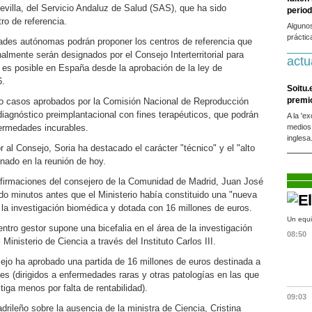
evilla, del Servicio Andaluz de Salud (SAS), que ha sido
period
ro de referencia.
Alguno
práctic
dades autónomas podrán proponer los centros de referencia que
almente serán designados por el Consejo Interterritorial para
actu
e es posible en España desde la aprobación de la ley de
6.
Soitu.
premi
 casos aprobados por la Comisión Nacional de Reproducción
 diagnóstico preimplantacional con fines terapéuticos, que podrán
A la 'e
ermedades incurables.
medios
inglesa
r al Consejo, Soria ha destacado el carácter "técnico" y el "alto
nado en la reunión de hoy.
afirmaciones del consejero de la Comunidad de Madrid, Juan José
 minutos antes que el Ministerio había constituido una "nueva
 la investigación biomédica y dotada con 16 millones de euros.
Un equi
ro gestor supone una bicefalia en el área de la investigación
08:50
inisterio de Ciencia a través del Instituto Carlos III.
ejo ha aprobado una partida de 16 millones de euros destinada a
es (dirigidos a enfermedades raras y otras patologías en las que
tiga menos por falta de rentabilidad).
09:03
drileño sobre la ausencia de la ministra de Ciencia, Cristina