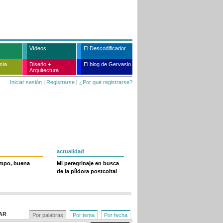
Vídeos
El Descodificador
mía
Diseño +
El blog de Gervasio
Arquitectura
Iniciar sesión
|
Registrarse
|
¿Por qué registrarse?
actualidad
empo, buena
Mi peregrinaje en busca
de la píldora postcoital
AR
Por palabras
Por tema
Por fecha