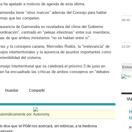
a ha apelado a motivos de agenda de esta última.
mendia tiene "otros marcos" además del Consejo para hablar
emas que les competen.
08:49
usencia de Garmendia es reveladora del clima del Gobierno
coordinación", centrado en "peleas intestinas" entre sus miembros,
s de que ambos ministerios "no se hablan entre sí".
s y la consejera canaria, Mercedes Rodós, la "irrelevancia" de
14:29
ejos interterritoriales y la ausencia de asuntos importantes como
ostenibilidad del sistema.
sejo Interterritorial que se celebrará el próximo 3 de junio en
Estos
ien ha encuadrado las críticas de ambos consejeros en "debates
Guardar
Compartir
VU
H
automáticamente por
t
lo dice que 'el PGM nos acercará, sin retóricas, a la medicina
p
alizada'