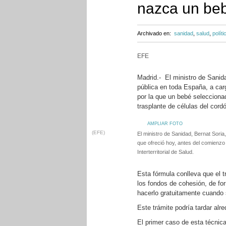
nazca un be
Archivado en:
sanidad
,
salud
,
políti
EFE
Madrid.- El ministro de Sanid
pública en toda España, a car
por la que un bebé selecciona
trasplante de células del cordó
AMPLIAR FOTO
(EFE)
El ministro de Sanidad, Bernat Soria
que ofreció hoy, antes del comienzo
Interterritorial de Salud.
Esta fórmula conlleva que el t
los fondos de cohesión, de fo
hacerlo gratuitamente cuando s
Este trámite podría tardar alr
El primer caso de esta técnic