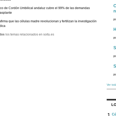
C
co de Cordón Umbilical andaluz cubre el 99% de las demandas
n
rasplante
p
afirma que las células madre revolucionan y fertilizan la investigación
dica
H
dos
los temas relacionados en soitu.es
p
S
p
S
p
Ver tod
LO
1
Có