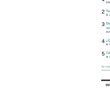
RA
2
Se
M. 
3
De
se
EU
4
¿Q
M. 
5
Có
M. 
Ver má
W