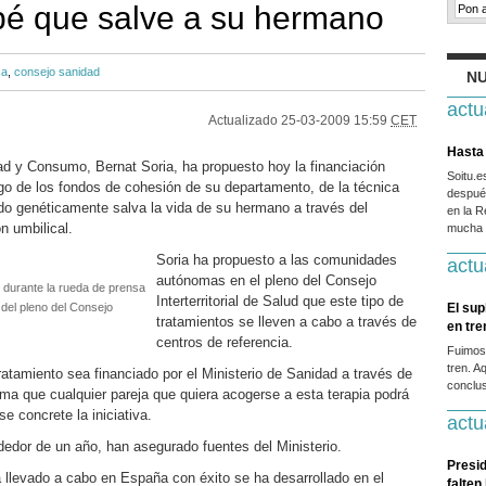
bé que salve a su hermano
ca
,
consejo sanidad
NU
actu
Actualizado
25-03-2009 15:59
CET
Hasta 
ad y Consumo, Bernat Soria, ha propuesto hoy la financiación
Soitu.
go de los fondos de cohesión de su departamento, de la técnica
después
do genéticamente salva la vida de su hermano a través del
en la R
n umbilical.
mucha g
Soria ha propuesto a las comunidades
actu
autónomas en el pleno del Consejo
, durante la rueda de prensa
Interterritorial de Salud que este tipo de
 del pleno del Consejo
El sup
tratamientos se lleven a cabo a través de
en tr
centros de referencia.
Fuimos
tren. A
ratamiento sea financiado por el Ministerio de Sanidad a través de
conclus
rma que cualquier pareja que quiera acogerse a esta terapia podrá
e concrete la iniciativa.
actu
ededor de un año, han asegurado fuentes del Ministerio.
Presid
a llevado a cabo en España con éxito se ha desarrollado en el
falten