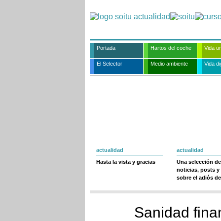
Portada
Hartos del coche
Vida u
El Selector
Medio ambiente
Vida dig
actualidad
actualidad
Hasta la vista y gracias
Una selección de
noticias, posts y
sobre el adiós de
Sanidad fina