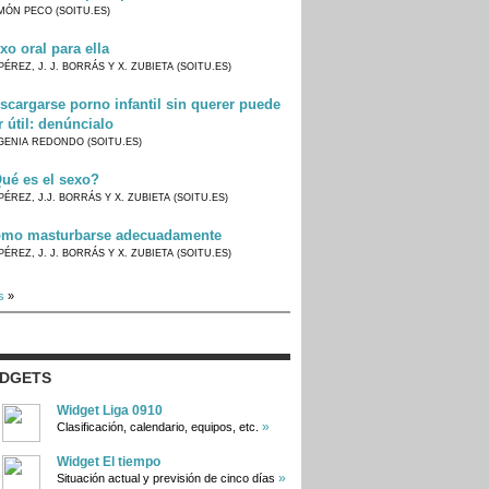
MÓN PECO (SOITU.ES)
xo oral para ella
PÉREZ, J. J. BORRÁS Y X. ZUBIETA (SOITU.ES)
scargarse porno infantil sin querer puede
r útil: denúncialo
GENIA REDONDO (SOITU.ES)
ué es el sexo?
PÉREZ, J.J. BORRÁS Y X. ZUBIETA (SOITU.ES)
mo masturbarse adecuadamente
PÉREZ, J. J. BORRÁS Y X. ZUBIETA (SOITU.ES)
s
»
IDGETS
Widget Liga 0910
»
Clasificación, calendario, equipos, etc.
Widget El tiempo
»
Situación actual y previsión de cinco días