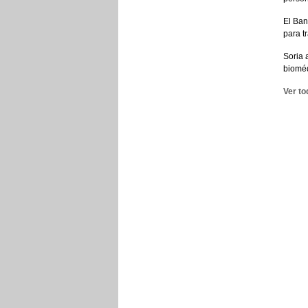
El Ban
para t
Soria 
biomé
Ver to