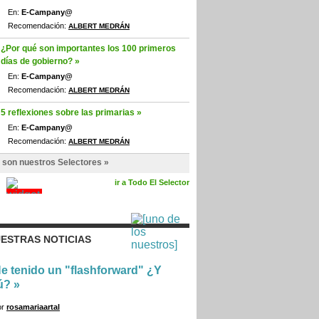
En:
E-Campany@
Recomendación:
ALBERT MEDRÁN
¿Por qué son importantes los 100 primeros
días de gobierno? »
En:
E-Campany@
Recomendación:
ALBERT MEDRÁN
5 reflexiones sobre las primarias »
En:
E-Campany@
Recomendación:
ALBERT MEDRÁN
 son nuestros Selectores »
ir a Todo El Selector
ESTRAS NOTICIAS
e tenido un "flashforward" ¿Y
ú?
»
or
rosamariaartal