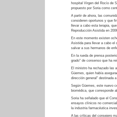
hospital Virgen del Rocío de S
propuesto por Soria como cent
A partir de ahora, las comuni
consideren oportunos y que fin
llevar a cabo esta terapia, qu
Reproducción Asistida en 200
En este momento existen ocho
Asistida para llevar a cabo el
salvar a sus hermanos de enf
En la rueda de prensa posterio
grado" de consenso que ha rei
El ministro ha rechazado las 
Güemes, quien había asegurado
dirección general" destinada a
Según Güemes, este nuevo cent
biomédica, que corresponde al M
Soria ha señalado que el Cons
ensayos clínicos no comercial
la industria farmacéutica inves
A las críticas del consejero ma