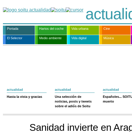
actual
Portada
Hartos del coche
Vida urbana
Cine
El Selector
Medio ambiente
Vida digital
Música
actualidad
actualidad
actualidad
Hasta la vista y gracias
Una selección de
Españoles... SOIT
noticias, posts y tweets
muerto
sobre el adiós de Soitu
Sanidad invierte en Ar