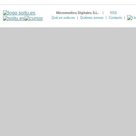
Micromedios Digitales S.L.
|
RSS
Qué es soitu.es
|
Quiénes somos
|
Contacto
|