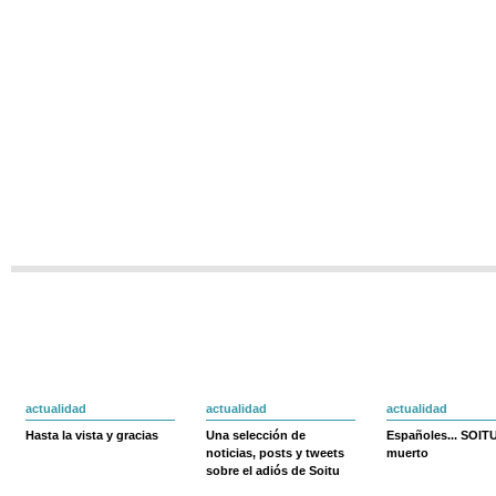
actualidad
actualidad
actualidad
Hasta la vista y gracias
Una selección de
Españoles... SOIT
noticias, posts y tweets
muerto
sobre el adiós de Soitu