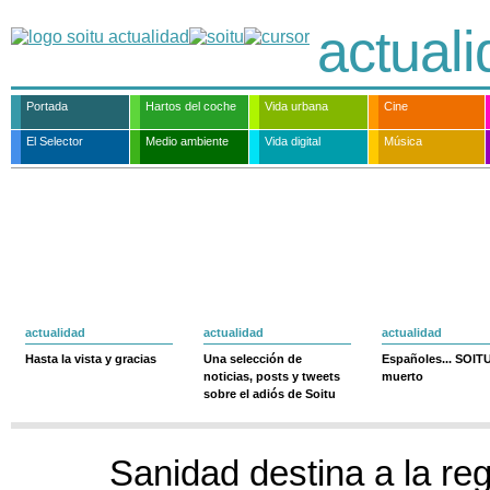
actual
Portada
Hartos del coche
Vida urbana
Cine
El Selector
Medio ambiente
Vida digital
Música
actualidad
actualidad
actualidad
Hasta la vista y gracias
Una selección de
Españoles... SOIT
noticias, posts y tweets
muerto
sobre el adiós de Soitu
Sanidad destina a la re