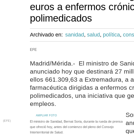
euros a enfermos cróni
polimedicados
Archivado en:
sanidad
,
salud
,
política
,
cons
EFE
Madrid/Mérida.- El ministro de Sani
anunciado hoy que destinará 27 mil
ellos 661.309,63 a Extremadura, a 
farmacéutica dirigidas a enfermos c
polimedicados, una iniciativa que 
empleos.
So
AMPLIAR FOTO
(EFE)
an
El ministro de Sanidad, Bernat Soria, durante la rueda de prensa
que ofreció hoy, antes del comienzo del pleno del Consejo
qu
Interterritorial de Salud.