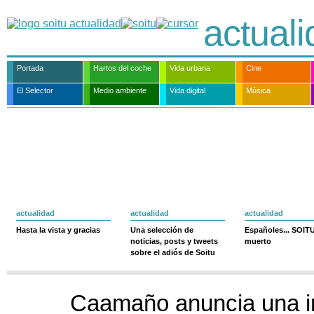
actual
Portada
Hartos del coche
Vida urbana
Cine
El Selector
Medio ambiente
Vida digital
Música
actualidad
actualidad
actualidad
Hasta la vista y gracias
Una selección de
Españoles... SOIT
noticias, posts y tweets
muerto
sobre el adiós de Soitu
Caamaño anuncia una i