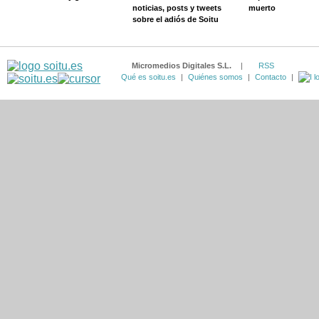
noticias, posts y tweets
muerto
sobre el adiós de Soitu
Micromedios Digitales S.L.
|
RSS
Qué es soitu.es
|
Quiénes somos
|
Contacto
|