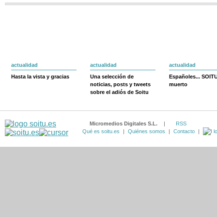
actualidad
actualidad
actualidad
Hasta la vista y gracias
Una selección de
Españoles... SOIT
noticias, posts y tweets
muerto
sobre el adiós de Soitu
Micromedios Digitales S.L.
|
RSS
Qué es soitu.es
|
Quiénes somos
|
Contacto
|