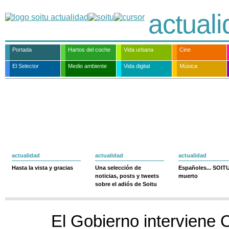
actual
Portada
Hartos del coche
Vida urbana
Cine
El Selector
Medio ambiente
Vida digital
Música
actualidad
actualidad
actualidad
Hasta la vista y gracias
Una selección de
Españoles... SOIT
noticias, posts y tweets
muerto
sobre el adiós de Soitu
El Gobierno interviene C