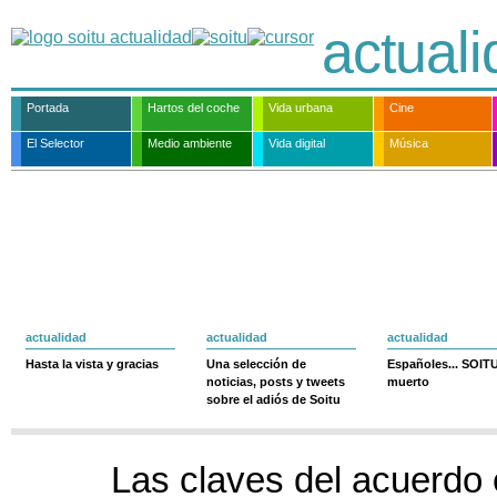
actual
Portada
Hartos del coche
Vida urbana
Cine
El Selector
Medio ambiente
Vida digital
Música
actualidad
actualidad
actualidad
Hasta la vista y gracias
Una selección de
Españoles... SOIT
noticias, posts y tweets
muerto
sobre el adiós de Soitu
Las claves del acuerdo 