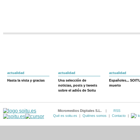
actualidad
actualidad
actualidad
Hasta la vista y gracias
Una selección de
Españoles... SOIT
noticias, posts y tweets
muerto
sobre el adiós de Soitu
Micromedios Digitales S.L.
|
RSS
Qué es soitu.es
|
Quiénes somos
|
Contacto
|