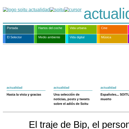
actual
Portada
Hartos del coche
Vida urbana
Cine
El Selector
Medio ambiente
Vida digital
Música
actualidad
actualidad
actualidad
Hasta la vista y gracias
Una selección de
Españoles... SOIT
noticias, posts y tweets
muerto
sobre el adiós de Soitu
El traje de Bip, el pers