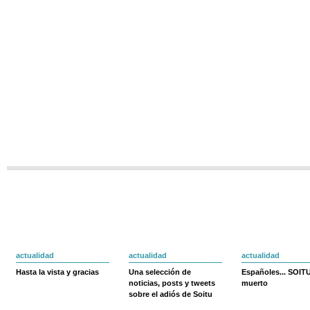
actualidad
actualidad
actualidad
Hasta la vista y gracias
Una selección de
Españoles... SOIT
noticias, posts y tweets
muerto
sobre el adiós de Soitu