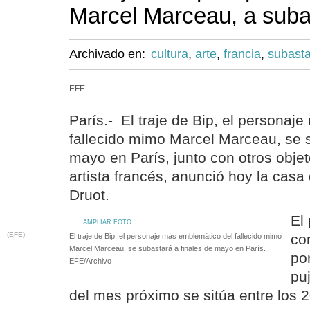
Marcel Marceau, a suba
Archivado en:
cultura
,
arte
,
francia
,
subast
EFE
París.- El traje de Bip, el personaj
fallecido mimo Marcel Marceau, se s
mayo en París, junto con otros obje
artista francés, anunció hoy la casa
Druot.
El
AMPLIAR FOTO
(EFE)
co
El traje de Bip, el personaje más emblemático del fallecido mimo
Marcel Marceau, se subastará a finales de mayo en París.
po
EFE/Archivo
pu
del mes próximo se sitúa entre los 