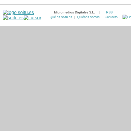
Micromedios Digitales S.L.
|
RSS
Qué es soitu.es
|
Quiénes somos
|
Contacto
|