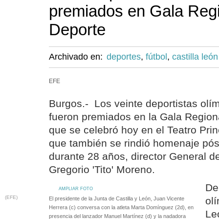
premiados en Gala Regi
Deporte
Archivado en:
deportes
,
fútbol
,
castilla león
EFE
Burgos.- Los veinte deportistas ol
fueron premiados en la Gala Region
que se celebró hoy en el Teatro Prin
que también se rindió homenaje pós
durante 28 años, director General de
Gregorio 'Tito' Moreno.
De
AMPLIAR FOTO
(EFE)
ol
El presidente de la Junta de Castilla y León, Juan Vicente
Herrera (c) conversa con la atleta Marta Domínguez (2d), en
Le
presencia del lanzador Manuel Martínez (d) y la nadadora