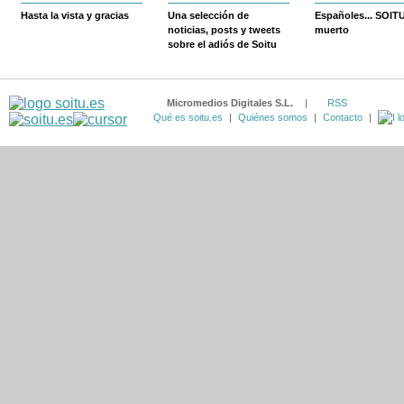
Hasta la vista y gracias
Una selección de
Españoles... SOIT
noticias, posts y tweets
muerto
sobre el adiós de Soitu
Micromedios Digitales S.L.
|
RSS
Qué es soitu.es
|
Quiénes somos
|
Contacto
|