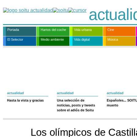
actual
Portada
Hartos del coche
Vida urbana
Cine
El Selector
Medio ambiente
Vida digital
Música
actualidad
actualidad
actualidad
Hasta la vista y gracias
Una selección de
Españoles... SOIT
noticias, posts y tweets
muerto
sobre el adiós de Soitu
Los olímpicos de Castill