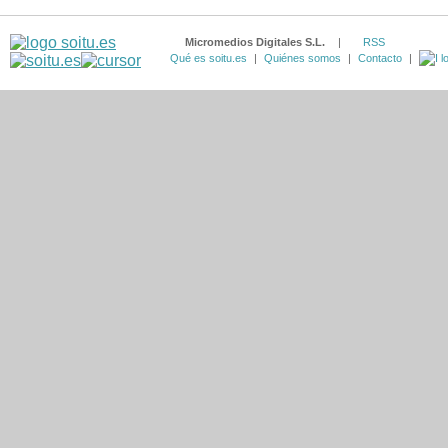
Micromedios Digitales S.L.
|
RSS
Qué es soitu.es
|
Quiénes somos
|
Contacto
|