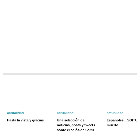
actualidad
actualidad
actualidad
Hasta la vista y gracias
Una selección de
Españoles... SOIT
noticias, posts y tweets
muerto
sobre el adiós de Soitu