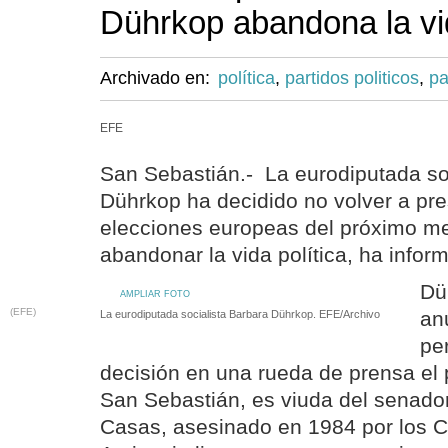
Dührkop abandona la vid
Archivado en:
política
,
partidos politicos
,
pa
EFE
San Sebastián.- La eurodiputada so
Dührkop ha decidido no volver a pre
elecciones europeas del próximo me
abandonar la vida política, ha info
Dü
AMPLIAR FOTO
(EFE)
an
La eurodiputada socialista Barbara Dührkop. EFE/Archivo
pe
decisión en una rueda de prensa el
San Sebastián, es viuda del senador
Casas, asesinado en 1984 por los