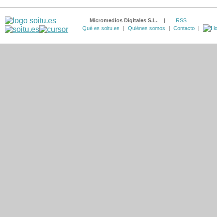
Micromedios Digitales S.L.
|
RSS
Qué es soitu.es
|
Quiénes somos
|
Contacto
|