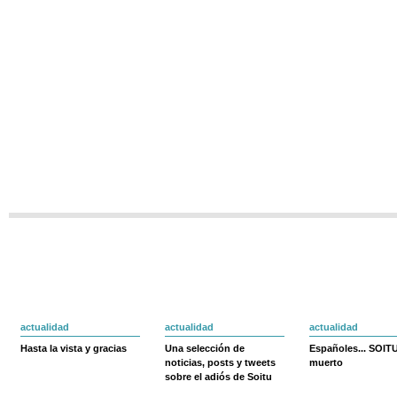
actualidad
actualidad
actualidad
Hasta la vista y gracias
Una selección de
Españoles... SOIT
noticias, posts y tweets
muerto
sobre el adiós de Soitu