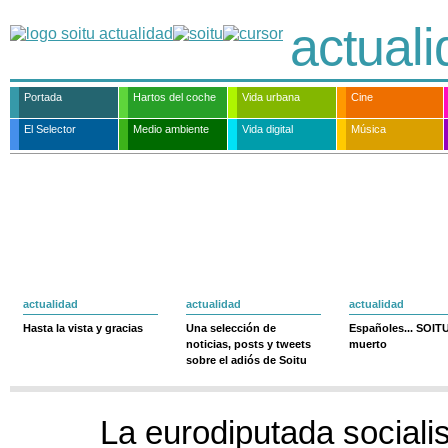
actual
Portada
Hartos del coche
Vida urbana
Cine
El Selector
Medio ambiente
Vida digital
Música
actualidad
actualidad
actualidad
Hasta la vista y gracias
Una selección de
Españoles... SOIT
noticias, posts y tweets
muerto
sobre el adiós de Soitu
La eurodiputada sociali