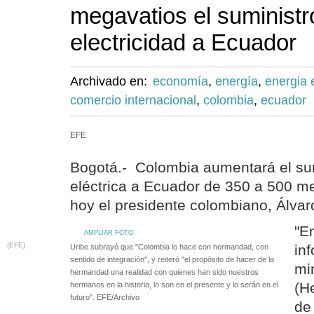
megavatios el suministr
electricidad a Ecuador
Archivado en:
economía
,
energía
,
energia e
comercio internacional
,
colombia
,
ecuador
EFE
Bogotá.- Colombia aumentará el sum
eléctrica a Ecuador de 350 a 500 m
hoy el presidente colombiano, Álvar
"E
AMPLIAR FOTO
(EFE)
in
Uribe subrayó que "Colombia lo hace con hermandad, con
sentido de integración", y reiteró "el propósito de hacer de la
mi
hermandad una realidad con quienes han sido nuestros
(H
hermanos en la historia, lo son en el presente y lo serán en el
futuro". EFE/Archivo
de