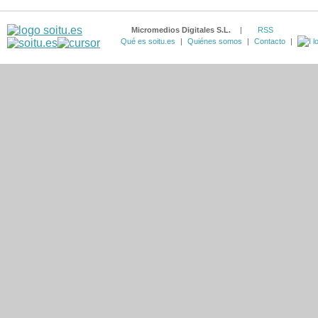
Micromedios Digitales S.L.
|
RSS
Qué es soitu.es
|
Quiénes somos
|
Contacto
|