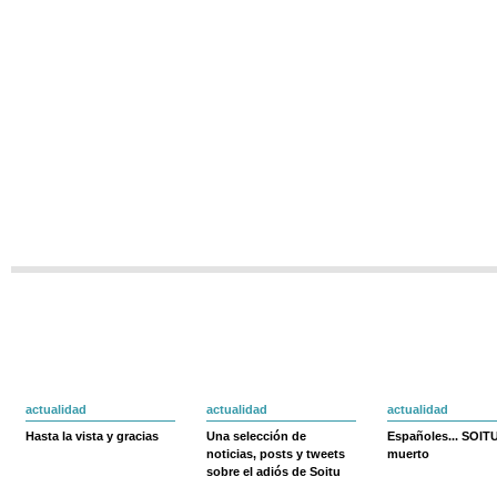
actualidad
actualidad
actualidad
Hasta la vista y gracias
Una selección de
Españoles... SOIT
noticias, posts y tweets
muerto
sobre el adiós de Soitu