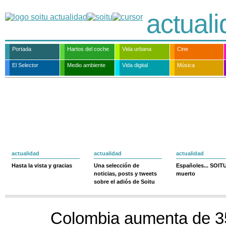
actual
Portada
Hartos del coche
Vida urbana
Cine
El Selector
Medio ambiente
Vida digital
Música
actualidad
actualidad
actualidad
Hasta la vista y gracias
Una selección de
Españoles... SOIT
noticias, posts y tweets
muerto
sobre el adiós de Soitu
Colombia aumenta de 3